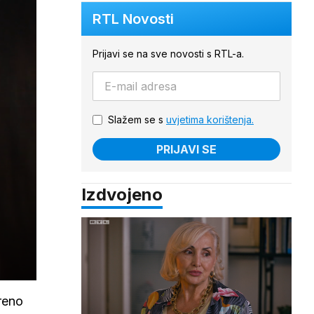
RTL Novosti
Prijavi se na sve novosti s RTL-a.
Slažem se s
uvjetima korištenja.
PRIJAVI SE
Izdvojeno
kreno