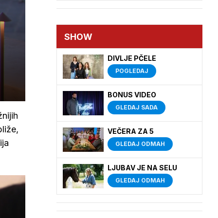
SHOW
DIVLJE PČELE
POGLEDAJ
BONUS VIDEO
GLEDAJ SADA
nijih
liže,
VEČERA ZA 5
ija
GLEDAJ ODMAH
LJUBAV JE NA SELU
GLEDAJ ODMAH