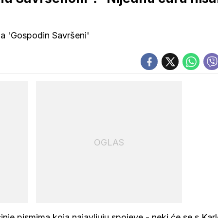
wa 'Gospodin Savršeni'
OGLAS
nje pismima koja najavljuju spojeve - neki će se s Kar