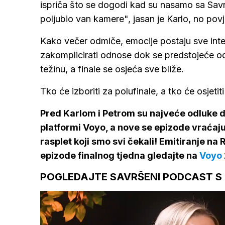
ispriča što se dogodi kad su nasamo sa Savr
poljubio van kamere", jasan je Karlo, no povjer
Kako večer odmiče, emocije postaju sve inte
zakomplicirati odnose dok se predstojeće od
težinu, a finale se osjeća sve bliže.
Tko će izboriti za polufinale, a tko će osjet
Pred Karlom i Petrom su najveće odluke 
platformi Voyo, a nove se epizode vraćaju u
rasplet koji smo svi čekali! Emitiranje 
epizode finalnog tjedna gledajte na
Voyo
POGLEDAJTE SAVRŠENI PODCAST S 