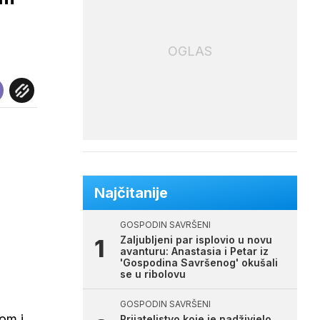
OGLAS
Najčitanije
GOSPODIN SAVRŠENI
Zaljubljeni par isplovio u novu
avanturu: Anastasia i Petar iz
'Gospodina Savršenog' okušali
se u ribolovu
GOSPODIN SAVRŠENI
lom i
Prijateljstvo koje je nadživjelo