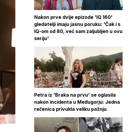
Nakon prve dvije epizode 'IQ 160'
gledatelji imaju jasnu poruku: 'Čak i s
IQ-om od 80, već sam zaljubljen u ovu
seriju'
Petra iz 'Braka na prvu' se oglasila
nakon incidenta u Međugorju: Jedna
rečenica privukla veliku pažnju