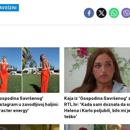
AVRŠENI
Gospodina Savršenog'
Kaja iz 'Gospodina Savršenog' 
nstagram u zavodljivoj haljini:
RTL.hr: 'Kada sam doznala da s
racter energy'
Helena i Karlo poljubili, bilo mi j
teško'