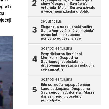
show 'Gospodin Savršeni':
događa
Antonela, Maja i Soraya uživale
u večernjem izlasku u Splitu
nda
jećaji
DIVLJE PČELE
Elegancija na talijanski način:
Sanja Vejnović iz 'Divljih pčela'
novim ljetnim izdanjem
ponovno oduševila sve
GOSPODIN SAVRŠENI
Besprijekoran ljetni look:
Monika iz 'Gospodina
Savršenog' zablistala na
društvenim mrežama i pokupila
sve simpatije
GOSPODIN SAVRŠENI
Bile su među najzapaženijim
kandidatkinjama 'Gospodina
Savršenog', a Antonela i Maja i
danas njeguju posebno
prijateljstvo