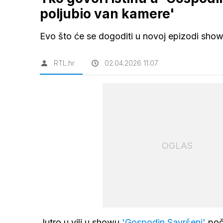
poljubio van kamere'
Evo što će se dogoditi u novoj epizodi sho
RTL.hr
02.04.2026 11:07
OGLAS
Jutro u vili u showu
'Gospodin Savršeni'
poči