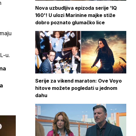
m
Nova uzbudljiva epizoda serije 'IQ
160'! U ulozi Marinine majke stiže
dobro poznato glumačko lice
imaju
TL-u.
 na
Serije za vikend maraton: Ove Voyo
 a
hitove možete pogledati u jednom
dahu