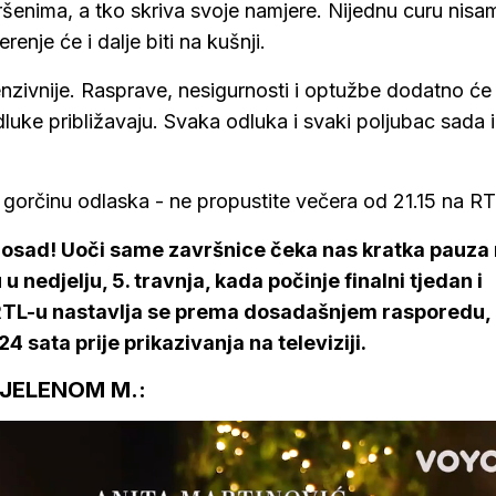
šenima, a tko skriva svoje namjere. Nijednu curu nisa
enje će i dalje biti na kušnji.
nzivnije. Rasprave, nesigurnosti i optužbe dodatno će
luke približavaju. Svaka odluka i svaki poljubac sada 
iti gorčinu odlaska - ne propustite večera od 21.15 na R
dosad! Uoči same završnice čeka nas kratka pauza
 nedjelju, 5. travnja, kada počinje finalni tjedan i
na RTL-u nastavlja se prema dosadašnjem rasporedu,
24 sata prije prikazivanja na televiziji.
JELENOM M.: