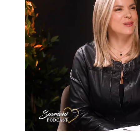
Loaded
:
1.54%
/
Upali
zvuk