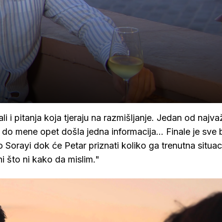
i i pitanja koja tjeraju na razmišljanje. Jedan od najvaž
do mene opet došla jedna informacija... Finale je sve b
o Sorayi dok će Petar priznati koliko ga trenutna situac
i što ni kako da mislim."