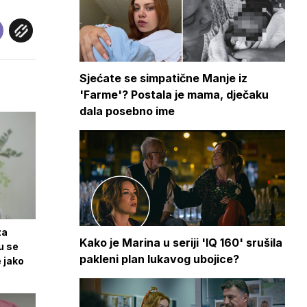
Sjećate se simpatične Manje iz
'Farme'? Postala je mama, dječaku
dala posebno ime
za
Kako je Marina u seriji 'IQ 160' srušila
u se
pakleni plan lukavog ubojice?
e jako