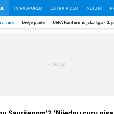
JE
TV RASPORED
EXTRA VIDEO
NET.HR
P
avršeni
Divlje pčele
UEFA Konferencijska liga - 3. pr
OGLAS
inu Savršenom'? 'Nijednu curu nis