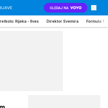
RIJAVE
GLEDAJ NA
etkolo: Rijeka - Ilves
Direktor Svemira
Formula 1
am