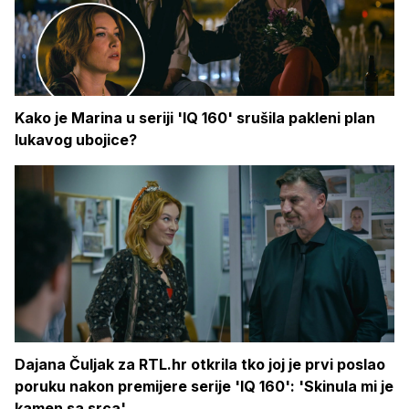
Kako je Marina u seriji 'IQ 160' srušila pakleni plan
lukavog ubojice?
Dajana Čuljak za RTL.hr otkrila tko joj je prvi poslao
poruku nakon premijere serije 'IQ 160': 'Skinula mi je
kamen sa srca'