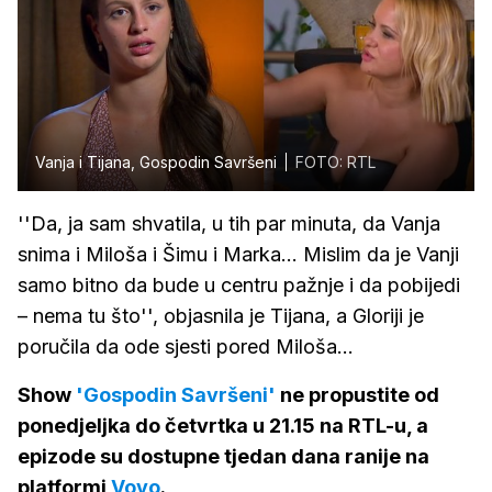
Vanja i Tijana, Gospodin Savršeni
FOTO: RTL
''Da, ja sam shvatila, u tih par minuta, da Vanja
snima i Miloša i Šimu i Marka... Mislim da je Vanji
samo bitno da bude u centru pažnje i da pobijedi
– nema tu što'', objasnila je Tijana, a Gloriji je
poručila da ode sjesti pored Miloša...
Show
'Gospodin Savršeni'
ne propustite od
ponedjeljka do četvrtka u 21.15 na RTL-u, a
epizode su dostupne tjedan dana ranije na
platformi
Voyo
.