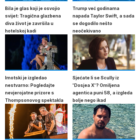
Bila je glas koji je osvojio
Trump već godinama
svijet: Tragična glazbena
napada Taylor Swift, a sada
diva život je završila u
se dogodilo nešto
hotelskoj kadi
neočekivano
Imotski je izgledao
Sjećate li se Scully iz
nestvarno: Pogledajte
'Dosjea X'? Omiljena
nevjerojatne prizore s
agentica puni 58, a izgleda
Thompsonovog spektakla
bolje nego ikad