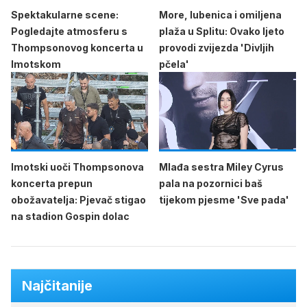
Spektakularne scene:
More, lubenica i omiljena
Pogledajte atmosferu s
plaža u Splitu: Ovako ljeto
Thompsonovog koncerta u
provodi zvijezda 'Divljih
Imotskom
pčela'
Imotski uoči Thompsonova
Mlađa sestra Miley Cyrus
koncerta prepun
pala na pozornici baš
obožavatelja: Pjevač stigao
tijekom pjesme 'Sve pada'
na stadion Gospin dolac
Najčitanije