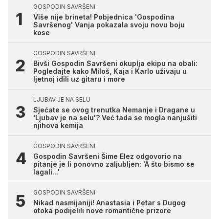
GOSPODIN SAVRŠENI
Više nije brineta! Pobjednica 'Gospodina
Savršenog' Vanja pokazala svoju novu boju
kose
GOSPODIN SAVRŠENI
Bivši Gospodin Savršeni okuplja ekipu na obali:
Pogledajte kako Miloš, Kaja i Karlo uživaju u
ljetnoj idili uz gitaru i more
LJUBAV JE NA SELU
Sjećate se ovog trenutka Nemanje i Dragane u
'Ljubav je na selu'? Već tada se mogla nanjušiti
njihova kemija
GOSPODIN SAVRŠENI
Gospodin Savršeni Šime Elez odgovorio na
pitanje je li ponovno zaljubljen: 'A što bismo se
lagali...'
GOSPODIN SAVRŠENI
Nikad nasmijaniji! Anastasia i Petar s Dugog
otoka podijelili nove romantične prizore