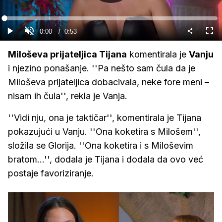
Gledaj
Loaded
:
0%
Current
0:00
/
Duration
0:53
Gledaj
Upali
Cijel
zvuk
zasl
Time
Miloševa prijateljica Tijana
komentirala je
Vanju
i njezino ponašanje. ''Pa nešto sam čula da je
Miloševa prijateljica dobacivala, neke fore meni –
nisam ih čula'', rekla je Vanja.
''Vidi nju, ona je taktičar'', komentirala je Tijana
pokazujući u Vanju. ''Ona koketira s Milošem'',
složila se Glorija. ''Ona koketira i s Miloševim
bratom...'', dodala je Tijana i dodala da ovo već
postaje favoriziranje.