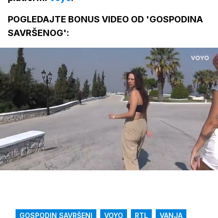
POGLEDAJTE BONUS VIDEO OD 'GOSPODINA
SAVRŠENOG':
Loaded
:
33.51%
/
Upali
zvuk
GOSPODIN SAVRŠENI
VOYO
RTL
VANJA