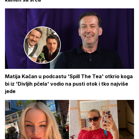
Matija Kačan u podcastu 'Spill The Tea' otkrio koga
bi iz 'Divljih pčela' vodio na pusti otok i tko najviše
jede