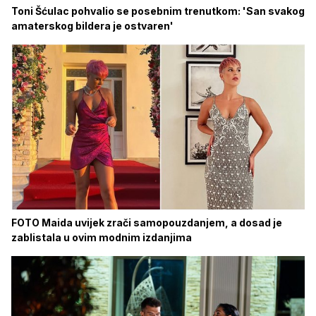
Toni Šćulac pohvalio se posebnim trenutkom: 'San svakog
amaterskog bildera je ostvaren'
FOTO Maida uvijek zrači samopouzdanjem, a dosad je
zablistala u ovim modnim izdanjima