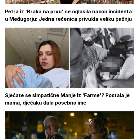
Petra iz 'Braka na prvu' se oglasila nakon incidenta
u Međugorju: Jedna rečenica privukla veliku pažnju
Sjećate se simpatične Manje iz 'Farme'? Postala je
mama, dječaku dala posebno ime