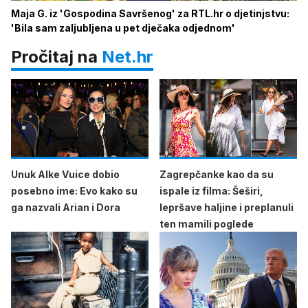
Maja G. iz 'Gospodina Savršenog' za RTL.hr o djetinjstvu:
'Bila sam zaljubljena u pet dječaka odjednom'
Pročitaj na
Net.hr
Unuk Alke Vuice dobio
Zagrepčanke kao da su
posebno ime: Evo kako su
ispale iz filma: Šeširi,
ga nazvali Arian i Dora
lepršave haljine i preplanuli
ten mamili poglede