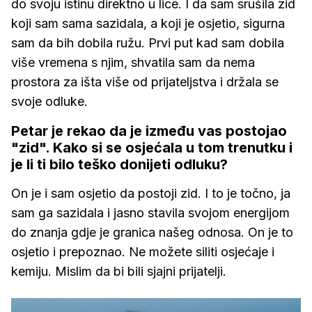
do svoju istinu direktno u lice. I da sam srušila zid
koji sam sama sazidala, a koji je osjetio, sigurna
sam da bih dobila ružu. Prvi put kad sam dobila
više vremena s njim, shvatila sam da nema
prostora za išta više od prijateljstva i držala se
svoje odluke.
Petar je rekao da je između vas postojao
"zid". Kako si se osjećala u tom trenutku i
je li ti bilo teško donijeti odluku?
On je i sam osjetio da postoji zid. I to je točno, ja
sam ga sazidala i jasno stavila svojom energijom
do znanja gdje je granica našeg odnosa. On je to
osjetio i prepoznao. Ne možete siliti osjećaje i
kemiju. Mislim da bi bili sjajni prijatelji.