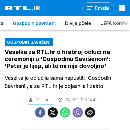
Emisije
ta
Gospodin Savršeni
Divlje pčele
UEFA Konferen
GOSPODIN SAVRŠENI
Veselka za RTL.hr o hrabroj odluci na
ceremoniji u 'Gospodinu Savršenom':
'Petar je lijep, ali to mi nije dovoljno'
Veselka je odlučila sama napustiti 'Gospodin
Savršeni', a za RTL.hr je objasnila i zašto
RTL.hr
24.02.2026 14:42