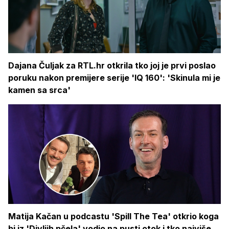
Dajana Čuljak za RTL.hr otkrila tko joj je prvi poslao
poruku nakon premijere serije 'IQ 160': 'Skinula mi je
kamen sa srca'
Matija Kačan u podcastu 'Spill The Tea' otkrio koga
bi iz 'Divljih pčela' vodio na pusti otok i tko najviše