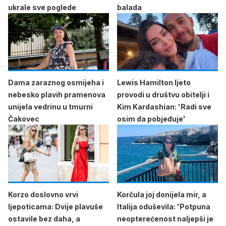
ukrale sve poglede
balada
Dama zaraznog osmijeha i
Lewis Hamilton ljeto
nebesko plavih pramenova
provodi u društvu obitelji i
unijela vedrinu u tmurni
Kim Kardashian: 'Radi sve
Čakovec
osim da pobjeđuje'
Korzo doslovno vrvi
Korčula joj donijela mir, a
ljepoticama: Dvije plavuše
Italija oduševila: 'Potpuna
ostavile bez daha, a
neopterećenost naljepši je