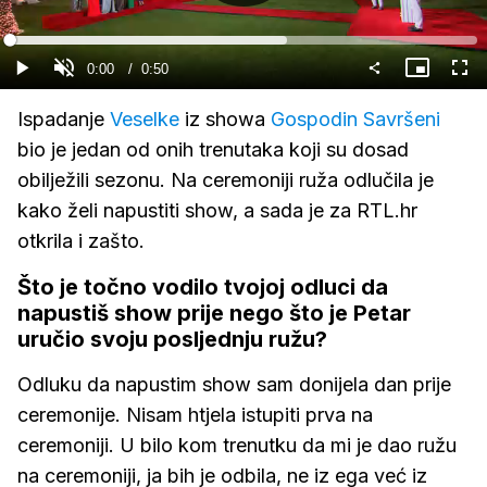
Gledaj
Loaded
:
59.40%
Current
0:00
/
Duration
0:50
Gledaj
Upali
Slika
Cijel
zvuk
u
zasl
slici
Time
Ispadanje
Veselke
iz showa
Gospodin Savršeni
bio je jedan od onih trenutaka koji su dosad
obilježili sezonu. Na ceremoniji ruža odlučila je
kako želi napustiti show, a sada je za RTL.hr
otkrila i zašto.
Što je točno vodilo tvojoj odluci da
napustiš show prije nego što je Petar
uručio svoju posljednju ružu?
Odluku da napustim show sam donijela dan prije
ceremonije. Nisam htjela istupiti prva na
ceremoniji. U bilo kom trenutku da mi je dao ružu
na ceremoniji, ja bih je odbila, ne iz ega već iz