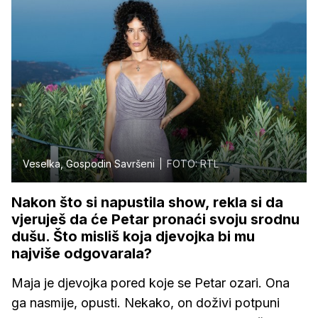
Veselka, Gospodin Savršeni
FOTO: RTL
Nakon što si napustila show, rekla si da
vjeruješ da će Petar pronaći svoju srodnu
dušu. Što misliš koja djevojka bi mu
najviše odgovarala?
Maja je djevojka pored koje se Petar ozari. Ona
ga nasmije, opusti. Nekako, on doživi potpuni