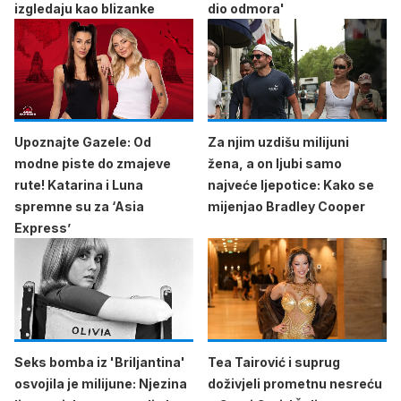
izgledaju kao blizanke
dio odmora'
Upoznajte Gazele: Od
Za njim uzdišu milijuni
modne piste do zmajeve
žena, a on ljubi samo
rute! Katarina i Luna
najveće ljepotice: Kako se
spremne su za ‘Asia
mijenjao Bradley Cooper
Express’
Seks bomba iz 'Briljantina'
Tea Tairović i suprug
osvojila je milijune: Njezina
doživjeli prometnu nesreću