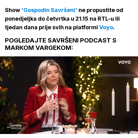
Show
'Gospodin Savršeni'
ne propustite od
ponedjeljka do četvrtka u 21.15 na RTL-u ili
tjedan dana prije svih na platformi
Voyo
.
POGLEDAJTE SAVRŠENI PODCAST S
MARKOM VARGEKOM:
Loaded
:
2.77%
/
Upali
zvuk