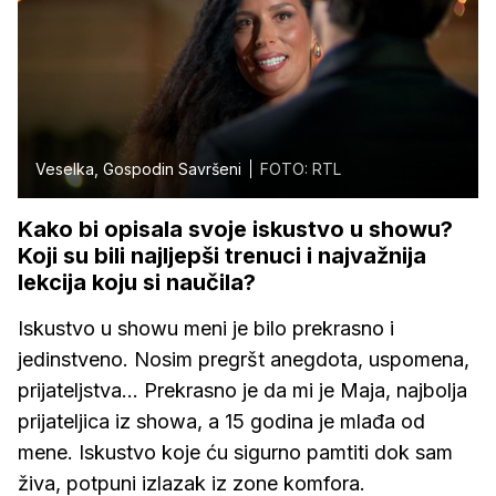
Veselka, Gospodin Savršeni
FOTO: RTL
Kako bi opisala svoje iskustvo u showu?
Koji su bili najljepši trenuci i najvažnija
lekcija koju si naučila?
Iskustvo u showu meni je bilo prekrasno i
jedinstveno. Nosim pregršt anegdota, uspomena,
prijateljstva... Prekrasno je da mi je Maja, najbolja
prijateljica iz showa, a 15 godina je mlađa od
mene. Iskustvo koje ću sigurno pamtiti dok sam
živa, potpuni izlazak iz zone komfora.