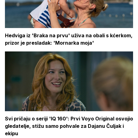
Hedviga iz 'Braka na prvu' uživa na obali s kćerkom,
prizor je presladak: 'Mornarka moja'
Svi pričaju o seriji 'IQ 160': Prvi Voyo Original osvojio
gledatelje, stižu samo pohvale za Dajanu Čuljak i
ekipu