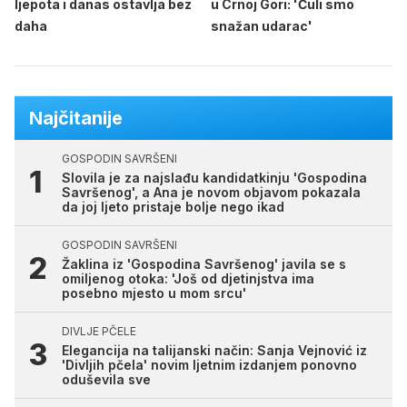
ljepota i danas ostavlja bez
u Crnoj Gori: 'Čuli smo
daha
snažan udarac'
Najčitanije
GOSPODIN SAVRŠENI
Slovila je za najslađu kandidatkinju 'Gospodina
Savršenog', a Ana je novom objavom pokazala
da joj ljeto pristaje bolje nego ikad
GOSPODIN SAVRŠENI
Žaklina iz 'Gospodina Savršenog' javila se s
omiljenog otoka: 'Još od djetinjstva ima
posebno mjesto u mom srcu'
DIVLJE PČELE
Elegancija na talijanski način: Sanja Vejnović iz
'Divljih pčela' novim ljetnim izdanjem ponovno
oduševila sve