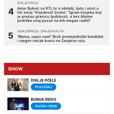
DIVLJE PČELE
Amar Bukvić za RTL.hr o obitelji, ljetu i ulozi u
hit-seriji 'Vrijednost života': 'Igram čovjeka koji
je prešao granicu ljudskosti, a bez Almine
podrške ovaj posao ne bih mogao raditi!'
ASIA EXPRESS: ZMAJEVA RUTA
'Mama, uspio sam!' Bivši predsjednički kandidat
i njegov nećak kreću na Zmajevu rutu
SHOW
DIVLJE PČELE
POGLEDAJ
BONUS VIDEO
GLEDAJ SADA