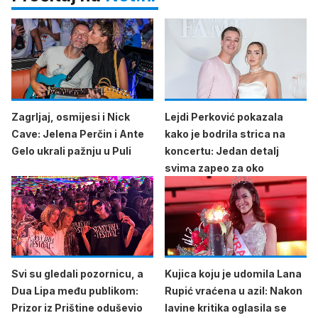
Zagrljaj, osmijesi i Nick
Lejdi Perković pokazala
Cave: Jelena Perčin i Ante
kako je bodrila strica na
Gelo ukrali pažnju u Puli
koncertu: Jedan detalj
svima zapeo za oko
Svi su gledali pozornicu, a
Kujica koju je udomila Lana
Dua Lipa među publikom:
Rupić vraćena u azil: Nakon
Prizor iz Prištine oduševio
lavine kritika oglasila se