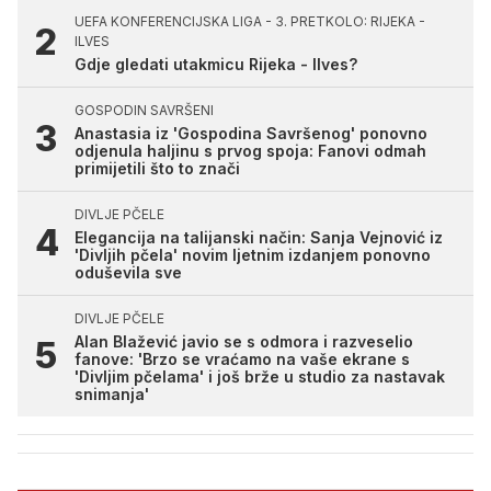
UEFA KONFERENCIJSKA LIGA - 3. PRETKOLO: RIJEKA -
ILVES
Gdje gledati utakmicu Rijeka - Ilves?
GOSPODIN SAVRŠENI
Anastasia iz 'Gospodina Savršenog' ponovno
odjenula haljinu s prvog spoja: Fanovi odmah
primijetili što to znači
DIVLJE PČELE
Elegancija na talijanski način: Sanja Vejnović iz
'Divljih pčela' novim ljetnim izdanjem ponovno
oduševila sve
DIVLJE PČELE
Alan Blažević javio se s odmora i razveselio
fanove: 'Brzo se vraćamo na vaše ekrane s
'Divljim pčelama' i još brže u studio za nastavak
snimanja'