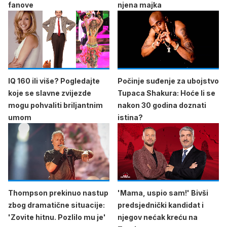
fanove
njena majka
IQ 160 ili više? Pogledajte
Počinje suđenje za ubojstvo
koje se slavne zvijezde
Tupaca Shakura: Hoće li se
mogu pohvaliti briljantnim
nakon 30 godina doznati
umom
istina?
Thompson prekinuo nastup
'Mama, uspio sam!' Bivši
zbog dramatične situacije:
predsjednički kandidat i
'Zovite hitnu. Pozlilo mu je'
njegov nećak kreću na