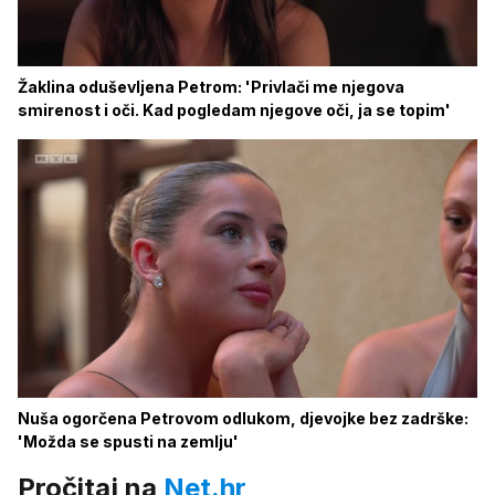
Žaklina oduševljena Petrom: 'Privlači me njegova
smirenost i oči. Kad pogledam njegove oči, ja se topim'
Nuša ogorčena Petrovom odlukom, djevojke bez zadrške:
'Možda se spusti na zemlju'
Pročitaj na
Net.hr