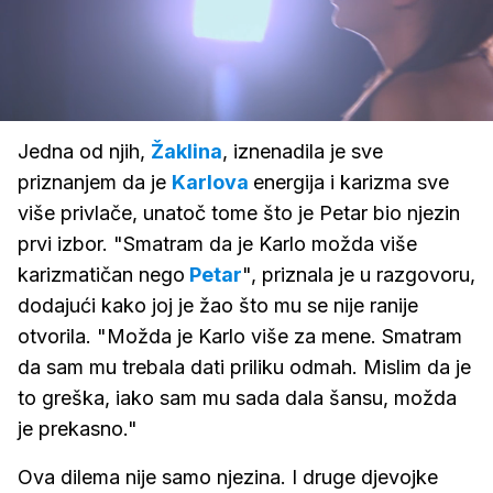
Loaded
:
100.00%
/
Upali
zvuk
Jedna od njih,
Žaklina
, iznenadila je sve
priznanjem da je
Karlova
energija i karizma sve
više privlače, unatoč tome što je Petar bio njezin
prvi izbor. "Smatram da je Karlo možda više
karizmatičan nego
Petar
", priznala je u razgovoru,
dodajući kako joj je žao što mu se nije ranije
otvorila. "Možda je Karlo više za mene. Smatram
da sam mu trebala dati priliku odmah. Mislim da je
to greška, iako sam mu sada dala šansu, možda
je prekasno."
Ova dilema nije samo njezina. I druge djevojke