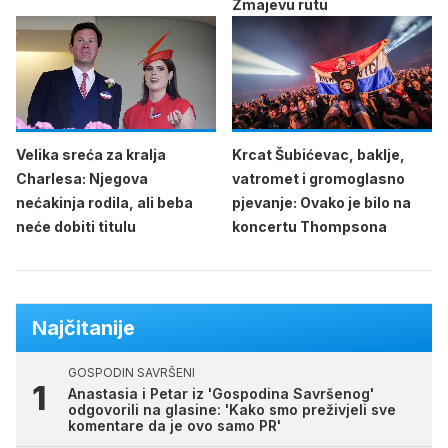
Zmajevu rutu
Velika sreća za kralja
Krcat Šubićevac, baklje,
Charlesa: Njegova
vatromet i gromoglasno
nećakinja rodila, ali beba
pjevanje: Ovako je bilo na
neće dobiti titulu
koncertu Thompsona
Najčitanije
GOSPODIN SAVRŠENI
Anastasia i Petar iz 'Gospodina Savršenog'
odgovorili na glasine: 'Kako smo preživjeli sve
komentare da je ovo samo PR'