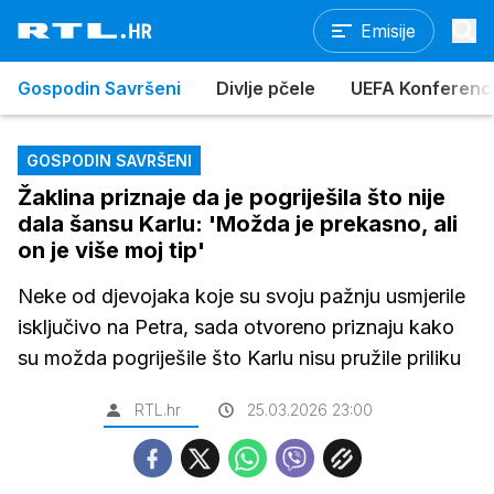
Emisije
Gospodin Savršeni
Divlje pčele
UEFA Konferencijs
GOSPODIN SAVRŠENI
Žaklina priznaje da je pogriješila što nije
dala šansu Karlu: 'Možda je prekasno, ali
on je više moj tip'
Neke od djevojaka koje su svoju pažnju usmjerile
isključivo na Petra, sada otvoreno priznaju kako
su možda pogriješile što Karlu nisu pružile priliku
RTL.hr
25.03.2026 23:00