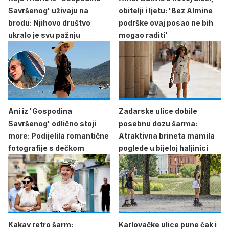
Savršenog' uživaju na
obitelji i ljetu: 'Bez Almine
brodu: Njihovo društvo
podrške ovaj posao ne bih
ukralo je svu pažnju
mogao raditi'
Ani iz 'Gospodina
Zadarske ulice dobile
Savršenog' odlično stoji
posebnu dozu šarma:
more: Podijelila romantične
Atraktivna brineta mamila
fotografije s dečkom
poglede u bijeloj haljinici
Kakav retro šarm:
Karlovačke ulice pune čak i