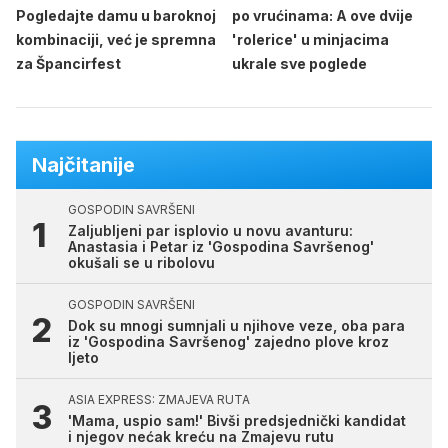
Pogledajte damu u baroknoj
po vrućinama: A ove dvije
kombinaciji, već je spremna
'rolerice' u minjacima
za Špancirfest
ukrale sve poglede
Najčitanije
GOSPODIN SAVRŠENI
Zaljubljeni par isplovio u novu avanturu:
Anastasia i Petar iz 'Gospodina Savršenog'
okušali se u ribolovu
GOSPODIN SAVRŠENI
Dok su mnogi sumnjali u njihove veze, oba para
iz 'Gospodina Savršenog' zajedno plove kroz
ljeto
ASIA EXPRESS: ZMAJEVA RUTA
'Mama, uspio sam!' Bivši predsjednički kandidat
i njegov nećak kreću na Zmajevu rutu