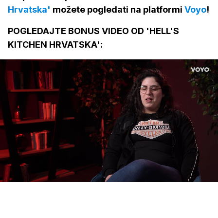
Hrvatska'
možete pogledati na platformi
Voyo
!
POGLEDAJTE BONUS VIDEO OD 'HELL'S
KITCHEN HRVATSKA':
Loaded
:
16.39%
/
Upali
zvuk