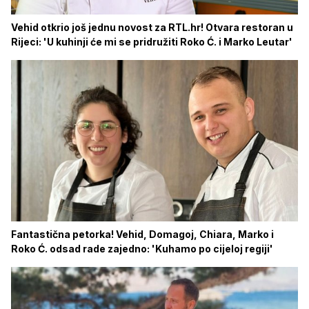
Vehid otkrio još jednu novost za RTL.hr! Otvara restoran u
Rijeci: 'U kuhinji će mi se pridružiti Roko Ć. i Marko Leutar'
Fantastična petorka! Vehid, Domagoj, Chiara, Marko i
Roko Ć. odsad rade zajedno: 'Kuhamo po cijeloj regiji'