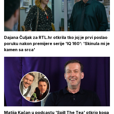
Dajana Čuljak za RTL.hr otkrila tko joj je prvi poslao
poruku nakon premijere serije 'IQ 160': 'Skinula mi je
kamen sa srca'
Matija Kačan u podcastu 'Spill The Tea' otkrio koga