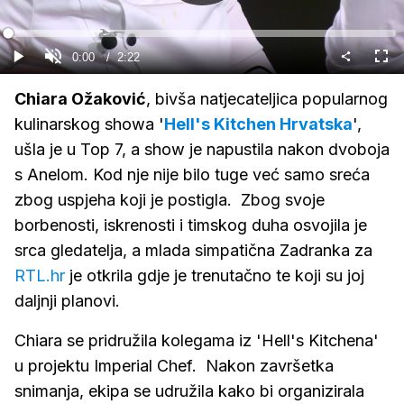
Gledaj
Loaded
:
0%
Current
0:00
/
Duration
2:22
Gledaj
Upali
Cijel
zvuk
zasl
Time
Chiara Ožaković
, bivša natjecateljica popularnog
kulinarskog showa '
Hell's Kitchen Hrvatska
',
ušla je u Top 7, a show je napustila nakon dvoboja
s Anelom. Kod nje nije bilo tuge već samo sreća
zbog uspjeha koji je postigla. Zbog svoje
borbenosti, iskrenosti i timskog duha osvojila je
srca gledatelja, a mlada simpatična Zadranka za
RTL.hr
je otkrila gdje je trenutačno te koji su joj
daljnji planovi.
Chiara se pridružila kolegama iz 'Hell's Kitchena'
u projektu Imperial Chef. Nakon završetka
snimanja, ekipa se udružila kako bi organizirala