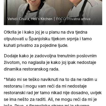
Vehid i Chiara, Hell's Kitchen
FOTO: Privatna arhiva
Otkrila je i kako joj je u planu na dva tjedna
otputovati u Španjolsku tijekom srpnja i tamo
kuhati privatno za pojedine ljude.
Dodaje kako je zadovoljna trenutnim poslovnim
životom, no naglasila je kako joj ipak nedostaje
dinamika restoranskog rada.
"Malo mi se teško naviknuti na to da ne radim u
restoranu i mogu vam reći da mi nedostaje
restoranski rad jer tamo nikad nije dosadno, uvijek
se ima nešto za raditi. Ali, ne mogu reći da mi je
loše. Prvo, s financijske strane mi je stvarno