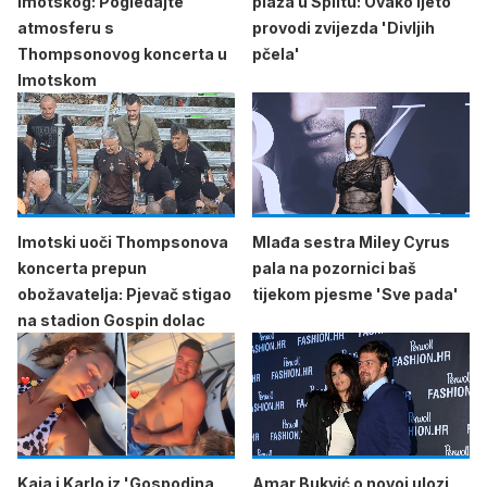
Imotskog: Pogledajte
plaža u Splitu: Ovako ljeto
atmosferu s
provodi zvijezda 'Divljih
Thompsonovog koncerta u
pčela'
Imotskom
Imotski uoči Thompsonova
Mlađa sestra Miley Cyrus
koncerta prepun
pala na pozornici baš
obožavatelja: Pjevač stigao
tijekom pjesme 'Sve pada'
na stadion Gospin dolac
Kaja i Karlo iz 'Gospodina
Amar Bukvić o novoj ulozi,