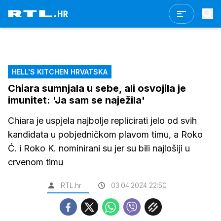
HELL'S KITCHEN HRVATSKA
Chiara sumnjala u sebe, ali osvojila je
imunitet: 'Ja sam se naježila'
Chiara je uspjela najbolje replicirati jelo od svih
kandidata u pobjedničkom plavom timu, a Roko
Ć. i Roko K. nominirani su jer su bili najlošiji u
crvenom timu
RTL.hr
03.04.2024 22:50