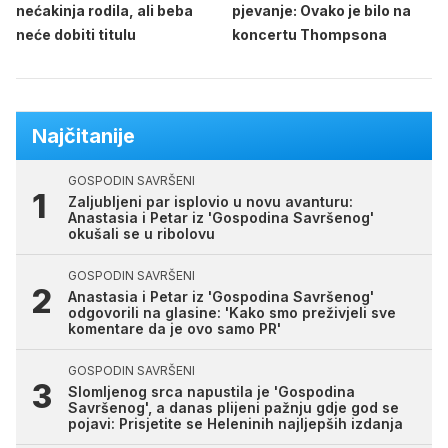
nećakinja rodila, ali beba
pjevanje: Ovako je bilo na
neće dobiti titulu
koncertu Thompsona
Najčitanije
GOSPODIN SAVRŠENI
Zaljubljeni par isplovio u novu avanturu:
Anastasia i Petar iz 'Gospodina Savršenog'
okušali se u ribolovu
GOSPODIN SAVRŠENI
Anastasia i Petar iz 'Gospodina Savršenog'
odgovorili na glasine: 'Kako smo preživjeli sve
komentare da je ovo samo PR'
GOSPODIN SAVRŠENI
Slomljenog srca napustila je 'Gospodina
Savršenog', a danas plijeni pažnju gdje god se
pojavi: Prisjetite se Heleninih najljepših izdanja