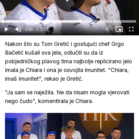
Gledaj
Loaded
:
59.41%
Current
0:00
/
Duration
1:07
Gledaj
Upali
Slika
Cijel
zvuk
u
zasl
slici
Time
Nakon što su Tom Gretić i gostujući chef Grgo
Bačelić kušali sva jela, odlučili su da iz
pobjedničkog plavog tima najbolje replicirano jelo
imala je Chiara i ona je osvojila imunitet. "Chiara,
imaš imunitet", rekao je Gretić.
"Ja sam se naježila. Ne da nisam mogla vjerovati
nego čudo", komentirala je Chiara.