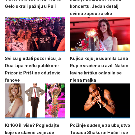
Gelo ukrali pažnju u Puli
koncertu: Jedan detalj
svima zapeo za oko
Svi su gledali pozornicu, a
Kujica koju je udomila Lana
Dua Lipa među publikom:
Rupić vraćena u azil: Nakon
Prizor iz Prištine oduševio
lavine kritika oglasila se
fanove
njena majka
IQ 160 ili više? Pogledajte
Počinje suđenje za ubojstvo
koje se slavne zvijezde
Tupaca Shakura: Hoće li se