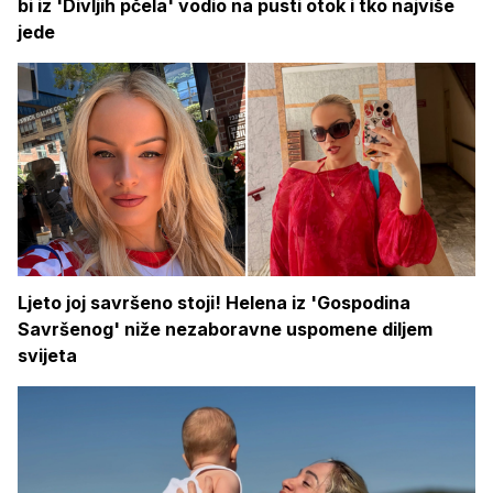
bi iz 'Divljih pčela' vodio na pusti otok i tko najviše
jede
Ljeto joj savršeno stoji! Helena iz 'Gospodina
Savršenog' niže nezaboravne uspomene diljem
svijeta