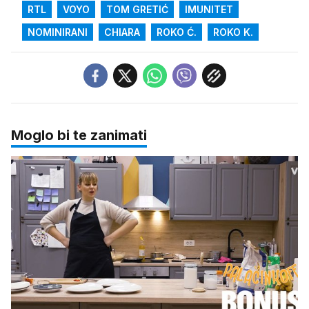
RTL
VOYO
TOM GRETIĆ
IMUNITET
NOMINIRANI
CHIARA
ROKO Ć.
ROKO K.
Moglo bi te zanimati