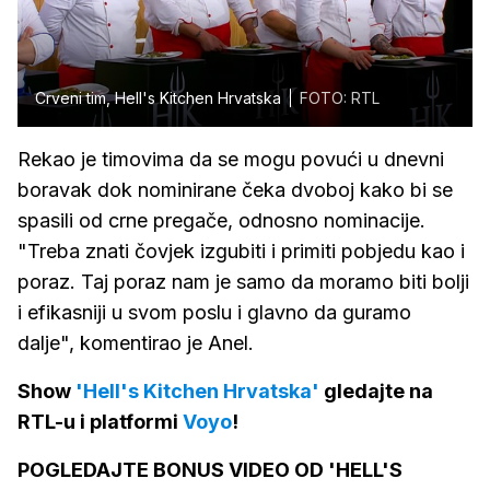
Crveni tim, Hell's Kitchen Hrvatska
FOTO: RTL
Rekao je timovima da se mogu povući u dnevni
boravak dok nominirane čeka dvoboj kako bi se
spasili od crne pregače, odnosno nominacije.
"Treba znati čovjek izgubiti i primiti pobjedu kao i
poraz. Taj poraz nam je samo da moramo biti bolji
i efikasniji u svom poslu i glavno da guramo
dalje", komentirao je Anel.
Show
'Hell's Kitchen Hrvatska'
gledajte na
RTL-u i platformi
Voyo
!
POGLEDAJTE BONUS VIDEO OD 'HELL'S