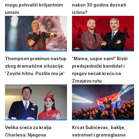
mogu pohvaliti briljantnim
nakon 30 godina doznati
umom
istina?
Thompson prekinuo nastup
'Mama, uspio sam!' Bivši
zbog dramatične situacije:
predsjednički kandidat i
'Zovite hitnu. Pozlilo mu je'
njegov nećak kreću na
Zmajevu rutu
Velika sreća za kralja
Krcat Šubićevac, baklje,
Charlesa: Njegova
vatromet i gromoglasno