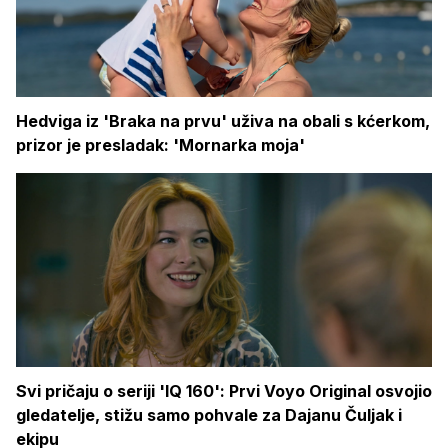
Hedviga iz 'Braka na prvu' uživa na obali s kćerkom,
prizor je presladak: 'Mornarka moja'
Svi pričaju o seriji 'IQ 160': Prvi Voyo Original osvojio
gledatelje, stižu samo pohvale za Dajanu Čuljak i
ekipu