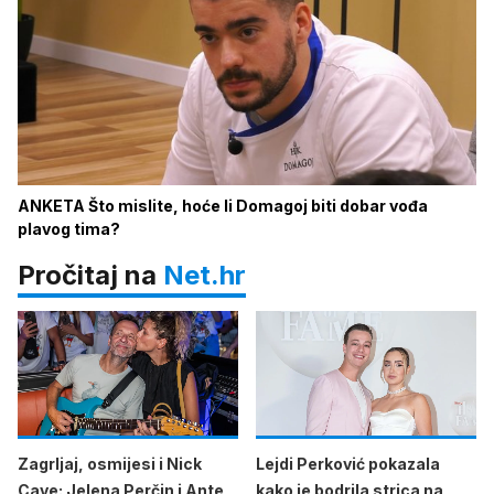
ANKETA Što mislite, hoće li Domagoj biti dobar vođa
plavog tima?
Pročitaj na
Net.hr
Zagrljaj, osmijesi i Nick
Lejdi Perković pokazala
Cave: Jelena Perčin i Ante
kako je bodrila strica na