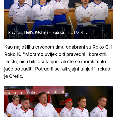
Plavi tim, Hell's Kitchen Hrvatska
FOTO: RTL
Kao najlošiji u crvenom timu odabrani su Roko Ć. i
Roko K. "Moramo uvijek biti pravedni i korektni.
Dečki, nisu bili loši tanjuri, ali ste se morali malo
jače potruditi. Potruditi se, ali sjajni tanjuri", rekao
je Gretić.