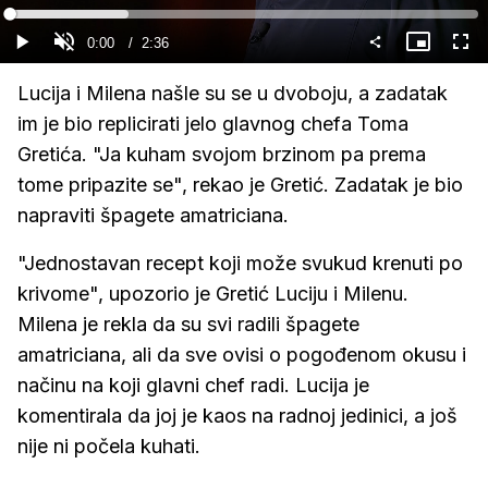
Gledaj
Loaded
:
25.43%
Current
0:00
/
Duration
2:36
Gledaj
Upali
Slika
Cijel
zvuk
u
zasl
slici
Time
Lucija i Milena našle su se u dvoboju, a zadatak
im je bio replicirati jelo glavnog chefa Toma
Gretića. "Ja kuham svojom brzinom pa prema
tome pripazite se", rekao je Gretić. Zadatak je bio
napraviti špagete amatriciana.
"Jednostavan recept koji može svukud krenuti po
krivome", upozorio je Gretić Luciju i Milenu.
Milena je rekla da su svi radili špagete
amatriciana, ali da sve ovisi o pogođenom okusu i
načinu na koji glavni chef radi. Lucija je
komentirala da joj je kaos na radnoj jedinici, a još
nije ni počela kuhati.