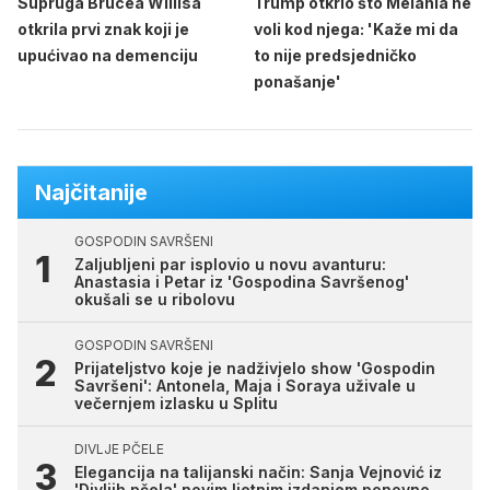
Supruga Brucea Willisa
Trump otkrio što Melania ne
otkrila prvi znak koji je
voli kod njega: 'Kaže mi da
upućivao na demenciju
to nije predsjedničko
ponašanje'
Najčitanije
GOSPODIN SAVRŠENI
Zaljubljeni par isplovio u novu avanturu:
Anastasia i Petar iz 'Gospodina Savršenog'
okušali se u ribolovu
GOSPODIN SAVRŠENI
Prijateljstvo koje je nadživjelo show 'Gospodin
Savršeni': Antonela, Maja i Soraya uživale u
večernjem izlasku u Splitu
DIVLJE PČELE
Elegancija na talijanski način: Sanja Vejnović iz
'Divljih pčela' novim ljetnim izdanjem ponovno