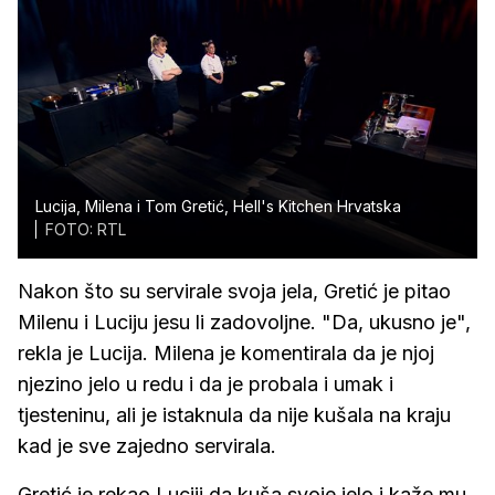
Lucija, Milena i Tom Gretić, Hell's Kitchen Hrvatska
FOTO: RTL
Nakon što su servirale svoja jela, Gretić je pitao
Milenu i Luciju jesu li zadovoljne. "Da, ukusno je",
rekla je Lucija. Milena je komentirala da je njoj
njezino jelo u redu i da je probala i umak i
tjesteninu, ali je istaknula da nije kušala na kraju
kad je sve zajedno servirala.
Gretić je rekao Luciji da kuša svoje jelo i kaže mu