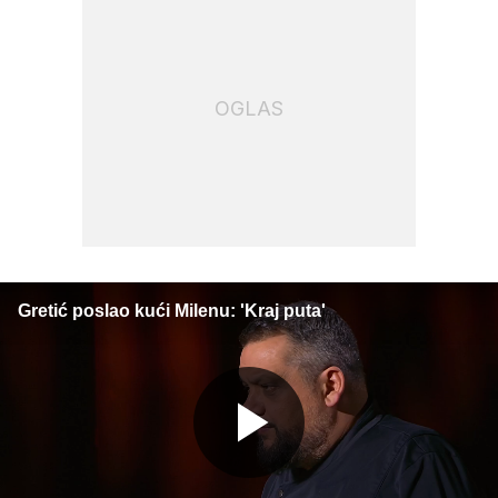
OGLAS
Gretić poslao kući Milenu: 'Kraj puta'