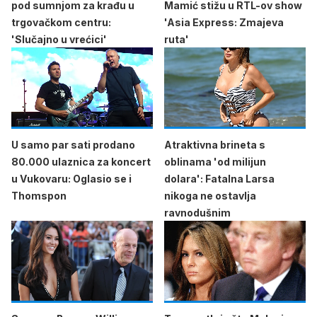
pod sumnjom za krađu u
Mamić stižu u RTL-ov show
trgovačkom centru:
'Asia Express: Zmajeva
'Slučajno u vrećici'
ruta'
U samo par sati prodano
Atraktivna brineta s
80.000 ulaznica za koncert
oblinama 'od milijun
u Vukovaru: Oglasio se i
dolara': Fatalna Larsa
Thomspon
nikoga ne ostavlja
ravnodušnim