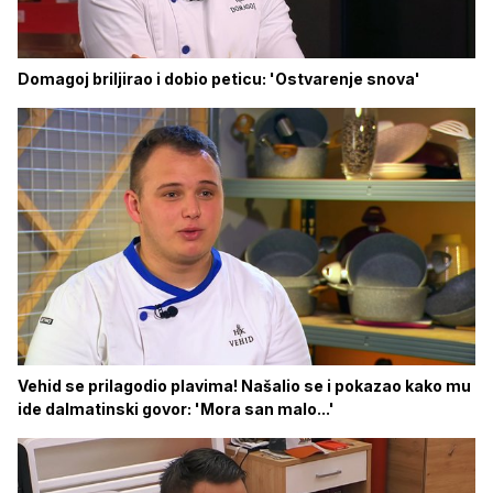
Domagoj briljirao i dobio peticu: 'Ostvarenje snova'
Vehid se prilagodio plavima! Našalio se i pokazao kako mu
ide dalmatinski govor: 'Mora san malo...'