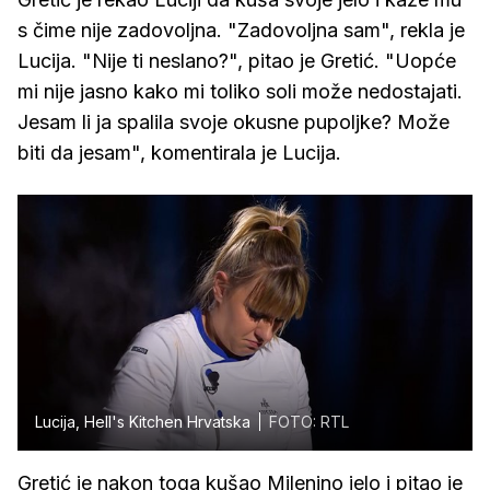
s čime nije zadovoljna. "Zadovoljna sam", rekla je
Lucija. "Nije ti neslano?", pitao je Gretić. "Uopće
mi nije jasno kako mi toliko soli može nedostajati.
Jesam li ja spalila svoje okusne pupoljke? Može
biti da jesam", komentirala je Lucija.
Lucija, Hell's Kitchen Hrvatska
FOTO: RTL
Gretić je nakon toga kušao Milenino jelo i pitao je