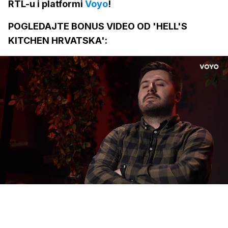
RTL-u i platformi
Voyo
!
POGLEDAJTE BONUS VIDEO OD 'HELL'S
KITCHEN HRVATSKA':
Loaded
:
20.01%
/
Upali
zvuk