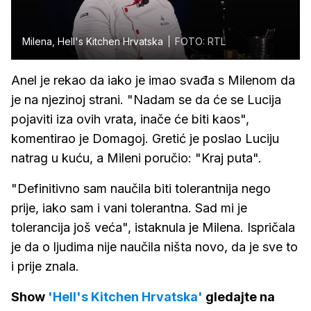
Milena, Hell's Kitchen Hrvatska
FOTO: RTL
Anel je rekao da iako je imao svađa s Milenom da
je na njezinoj strani. "Nadam se da će se Lucija
pojaviti iza ovih vrata, inače će biti kaos",
komentirao je Domagoj. Gretić je poslao Luciju
natrag u kuću, a Mileni poručio: "Kraj puta".
"Definitivno sam naučila biti tolerantnija nego
prije, iako sam i vani tolerantna. Sad mi je
tolerancija još veća", istaknula je Milena. Ispričala
je da o ljudima nije naučila ništa novo, da je sve to
i prije znala.
Show
'Hell's Kitchen Hrvatska'
gledajte na