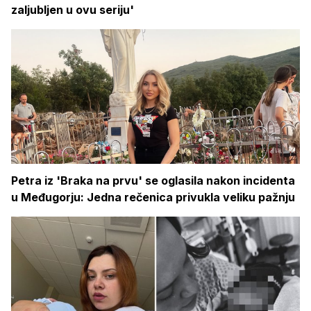
zaljubljen u ovu seriju'
Petra iz 'Braka na prvu' se oglasila nakon incidenta
u Međugorju: Jedna rečenica privukla veliku pažnju