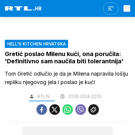
HELL'S KITCHEN HRVATSKA
Gretić poslao Milenu kući, ona poručila:
'Definitivno sam naučila biti tolerantnija'
Tom Gretić odlučio je da je Milena napravila lošiju
repliku njegovog jela i poslao je kući
RTL.hr
23.05.2024 22:55