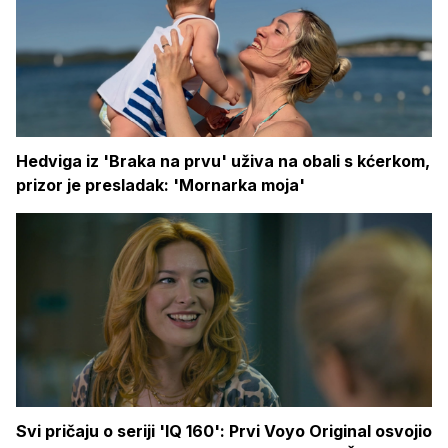
Hedviga iz 'Braka na prvu' uživa na obali s kćerkom,
prizor je presladak: 'Mornarka moja'
Svi pričaju o seriji 'IQ 160': Prvi Voyo Original osvojio