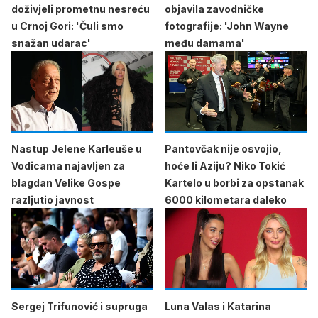
doživjeli prometnu nesreću
objavila zavodničke
u Crnoj Gori: 'Čuli smo
fotografije: 'John Wayne
snažan udarac'
među damama'
Nastup Jelene Karleuše u
Pantovčak nije osvojio,
Vodicama najavljen za
hoće li Aziju? Niko Tokić
blagdan Velike Gospe
Kartelo u borbi za opstanak
razljutio javnost
6000 kilometara daleko
Sergej Trifunović i supruga
Luna Valas i Katarina