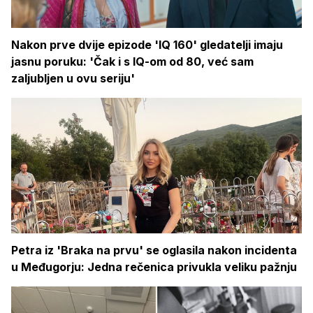
Nakon prve dvije epizode 'IQ 160' gledatelji imaju
jasnu poruku: 'Čak i s IQ-om od 80, već sam
zaljubljen u ovu seriju'
Petra iz 'Braka na prvu' se oglasila nakon incidenta
u Međugorju: Jedna rečenica privukla veliku pažnju