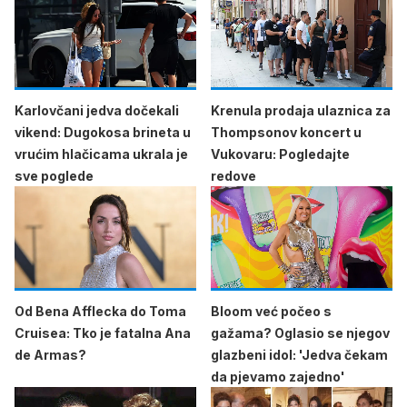
Karlovčani jedva dočekali
Krenula prodaja ulaznica za
vikend: Dugokosa brineta u
Thompsonov koncert u
vrućim hlačicama ukrala je
Vukovaru: Pogledajte
sve poglede
redove
Od Bena Afflecka do Toma
Bloom već počeo s
Cruisea: Tko je fatalna Ana
gažama? Oglasio se njegov
de Armas?
glazbeni idol: 'Jedva čekam
da pjevamo zajedno'