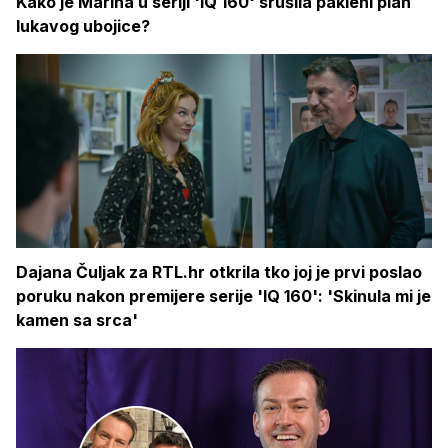
Kako je Marina u seriji 'IQ 160' srušila pakleni plan
lukavog ubojice?
Dajana Čuljak za RTL.hr otkrila tko joj je prvi poslao
poruku nakon premijere serije 'IQ 160': 'Skinula mi je
kamen sa srca'