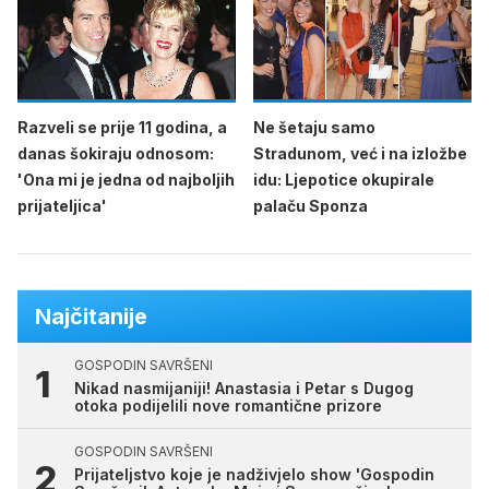
Razveli se prije 11 godina, a
Ne šetaju samo
danas šokiraju odnosom:
Stradunom, već i na izložbe
'Ona mi je jedna od najboljih
idu: Ljepotice okupirale
prijateljica'
palaču Sponza
Najčitanije
GOSPODIN SAVRŠENI
Nikad nasmijaniji! Anastasia i Petar s Dugog
otoka podijelili nove romantične prizore
GOSPODIN SAVRŠENI
Prijateljstvo koje je nadživjelo show 'Gospodin