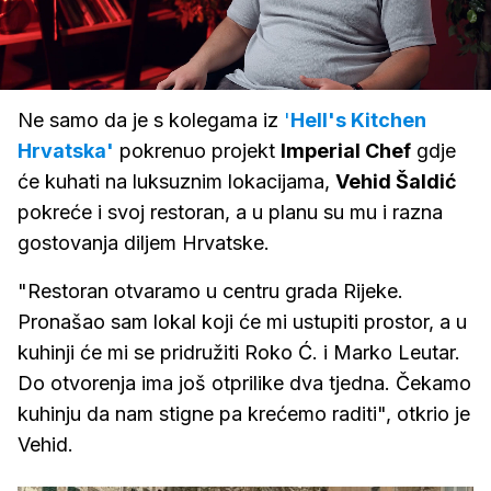
Loaded
:
7.23%
/
Upali
zvuk
Ne samo da je s kolegama iz
'
Hell's Kitchen
Hrvatska'
pokrenuo projekt
Imperial Chef
gdje
će kuhati na luksuznim lokacijama,
Vehid Šaldić
pokreće i svoj restoran, a u planu su mu i razna
gostovanja diljem Hrvatske.
"Restoran otvaramo u centru grada Rijeke.
Pronašao sam lokal koji će mi ustupiti prostor, a u
kuhinji će mi se pridružiti Roko Ć. i Marko Leutar.
Do otvorenja ima još otprilike dva tjedna. Čekamo
kuhinju da nam stigne pa krećemo raditi", otkrio je
Vehid.