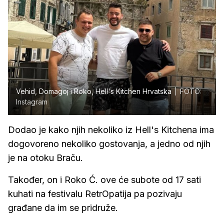
Vehid, Domagoj i Roko, Hell's Kitchen Hrvatska
FOTO:
Instagram
Dodao je kako njih nekoliko iz Hell's Kitchena ima
dogovoreno nekoliko gostovanja, a jedno od njih
je na otoku Braču.
Također, on i Roko Ć. ove će subote od 17 sati
kuhati na festivalu RetrOpatija pa pozivaju
građane da im se pridruže.