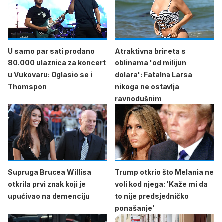
U samo par sati prodano
Atraktivna brineta s
80.000 ulaznica za koncert
oblinama 'od milijun
u Vukovaru: Oglasio se i
dolara': Fatalna Larsa
Thomspon
nikoga ne ostavlja
ravnodušnim
Supruga Brucea Willisa
Trump otkrio što Melania ne
otkrila prvi znak koji je
voli kod njega: 'Kaže mi da
upućivao na demenciju
to nije predsjedničko
ponašanje'