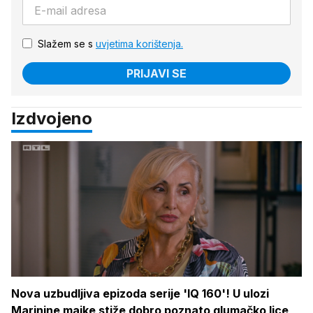
Slažem se s
uvjetima korištenja.
PRIJAVI SE
Izdvojeno
Nova uzbudljiva epizoda serije 'IQ 160'! U ulozi
Marinine majke stiže dobro poznato glumačko lice