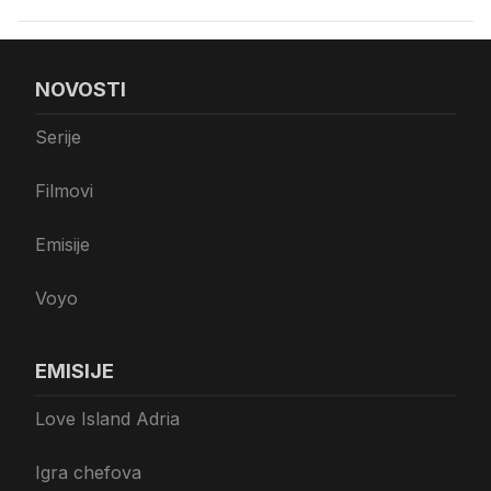
NOVOSTI
Serije
Filmovi
Emisije
Voyo
EMISIJE
Love Island Adria
Igra chefova