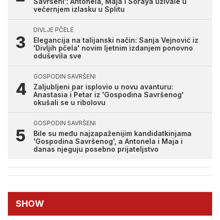
Savršeni': Antonela, Maja i Soraya uživale u
večernjem izlasku u Splitu
DIVLJE PČELE
Elegancija na talijanski način: Sanja Vejnović iz
'Divljih pčela' novim ljetnim izdanjem ponovno
oduševila sve
GOSPODIN SAVRŠENI
Zaljubljeni par isplovio u novu avanturu:
Anastasia i Petar iz 'Gospodina Savršenog'
okušali se u ribolovu
GOSPODIN SAVRŠENI
Bile su među najzapaženijim kandidatkinjama
'Gospodina Savršenog', a Antonela i Maja i
danas njeguju posebno prijateljstvo
SHOW