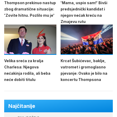
Thompson prekinuo nastup
'Mama, uspio sam!' Bivši
zbog dramatične situacije:
predsjednički kandidat i
'Zovite hitnu. Pozlilo mu je'
njegov nećak kreću na
Zmajevu rutu
Velika sreća za kralja
Krcat Šubićevac, baklje,
Charlesa: Njegova
vatromet i gromoglasno
nećakinja rodila, ali beba
pjevanje: Ovako je bilo na
neće dobiti titulu
koncertu Thompsona
Najčitanije