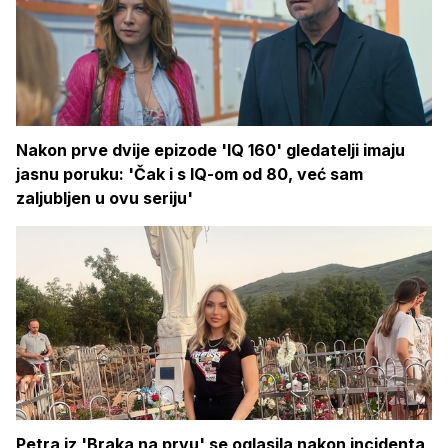
Nakon prve dvije epizode 'IQ 160' gledatelji imaju
jasnu poruku: 'Čak i s IQ-om od 80, već sam
zaljubljen u ovu seriju'
Petra iz 'Braka na prvu' se oglasila nakon incidenta