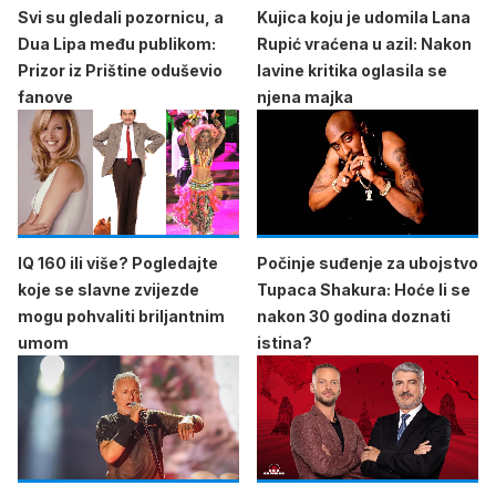
Svi su gledali pozornicu, a
Kujica koju je udomila Lana
Dua Lipa među publikom:
Rupić vraćena u azil: Nakon
Prizor iz Prištine oduševio
lavine kritika oglasila se
fanove
njena majka
IQ 160 ili više? Pogledajte
Počinje suđenje za ubojstvo
koje se slavne zvijezde
Tupaca Shakura: Hoće li se
mogu pohvaliti briljantnim
nakon 30 godina doznati
umom
istina?