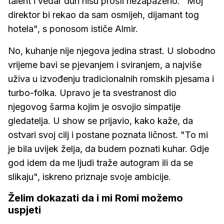
talent i vedar duh nisu prošli nezapaženo. "Moj
direktor bi rekao da sam osmijeh, dijamant tog
hotela", s ponosom ističe Almir.
No, kuhanje nije njegova jedina strast. U slobodno
vrijeme bavi se pjevanjem i sviranjem, a najviše
uživa u izvođenju tradicionalnih romskih pjesama i
turbo-folka. Upravo je ta svestranost dio
njegovog šarma kojim je osvojio simpatije
gledatelja. U show se prijavio, kako kaže, da
ostvari svoj cilj i postane poznata ličnost. "To mi
je bila uvijek želja, da budem poznati kuhar. Gdje
god idem da me ljudi traže autogram ili da se
slikaju", iskreno priznaje svoje ambicije.
Želim dokazati da i mi Romi možemo
uspjeti