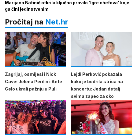
Marijana Batinić otkrila ključno pravilo 'Igre chefova' koje
ga čini jedinstvenim
Pročitaj na
Net.hr
Zagrljaj, osmijesi i Nick
Lejdi Perković pokazala
Cave: Jelena Perčin i Ante
kako je bodrila strica na
Gelo ukrali pažnju u Puli
koncertu: Jedan detalj
svima zapeo za oko