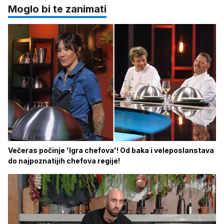
Moglo bi te zanimati
Večeras počinje 'Igra chefova'! Od baka i veleposlanstava
do najpoznatijih chefova regije!