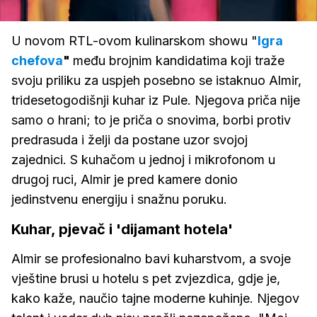
61.13%
/
Upali
zvuk
U novom RTL-ovom kulinarskom showu "
Igra
chefova
"
među brojnim kandidatima koji traže
svoju priliku za uspjeh posebno se istaknuo Almir,
tridesetogodišnji kuhar iz Pule. Njegova priča nije
samo o hrani; to je priča o snovima, borbi protiv
predrasuda i želji da postane uzor svojoj
zajednici. S kuhačom u jednoj i mikrofonom u
drugoj ruci, Almir je pred kamere donio
jedinstvenu energiju i snažnu poruku.
Kuhar, pjevač i 'dijamant hotela'
Almir se profesionalno bavi kuharstvom, a svoje
vještine brusi u hotelu s pet zvjezdica, gdje je,
kako kaže, naučio tajne moderne kuhinje. Njegov