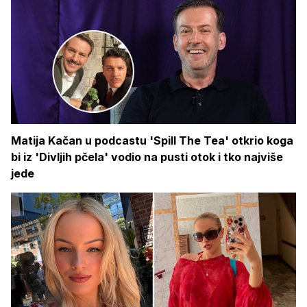
Matija Kačan u podcastu 'Spill The Tea' otkrio koga
bi iz 'Divljih pčela' vodio na pusti otok i tko najviše
jede