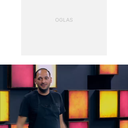
OGLAS
Loaded
: