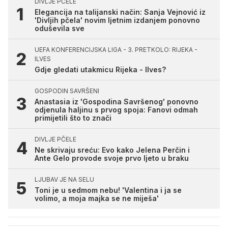
DIVLJE PČELE
Elegancija na talijanski način: Sanja Vejnović iz
'Divljih pčela' novim ljetnim izdanjem ponovno
oduševila sve
UEFA KONFERENCIJSKA LIGA - 3. PRETKOLO: RIJEKA -
ILVES
Gdje gledati utakmicu Rijeka - Ilves?
GOSPODIN SAVRŠENI
Anastasia iz 'Gospodina Savršenog' ponovno
odjenula haljinu s prvog spoja: Fanovi odmah
primijetili što to znači
DIVLJE PČELE
Ne skrivaju sreću: Evo kako Jelena Perčin i
Ante Gelo provode svoje prvo ljeto u braku
LJUBAV JE NA SELU
Toni je u sedmom nebu! 'Valentina i ja se
volimo, a moja majka se ne miješa'