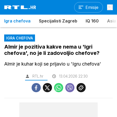
Emisije
Igra chefova
Specijalisti Zagreb
IQ 160
Asia
IGRA CHEFOVA
Almir je pozitiva kakve nema u 'Igri
chefova', no je li zadovoljio chefove?
Almir je kuhar koji se prijavio u 'Igru chefova'
RTL.hr
13.04.2026 22:30