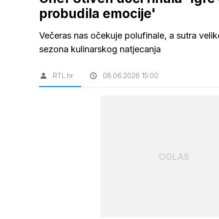
probudila emocije'
Večeras nas očekuje polufinale, a sutra veli
sezona kulinarskog natjecanja
RTL.hr
08.06.2026 15:00
OGLAS