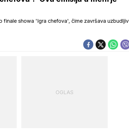
ko finale showa 'Igra chefova', čime završava uzbudlji
OGLAS