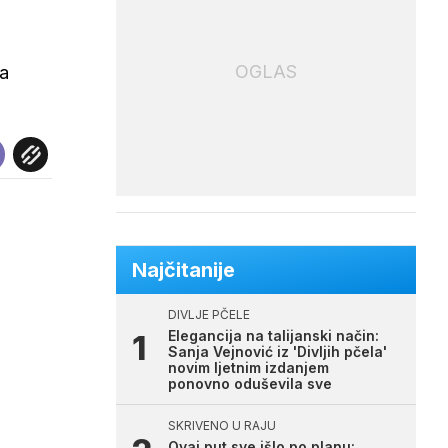
OGLAS
va
Najčitanije
DIVLJE PČELE
Elegancija na talijanski način:
Sanja Vejnović iz 'Divljih pčela'
novim ljetnim izdanjem
ponovno oduševila sve
SKRIVENO U RAJU
Ovaj put sve išlo po planu: