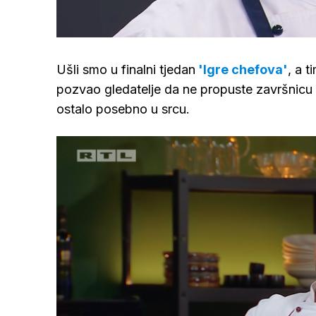
/
Upali
zvuk
Ušli smo u finalni tjedan
'Igre chefova'
, a 
pozvao gledatelje da ne propuste završnicu 
ostalo posebno u srcu.