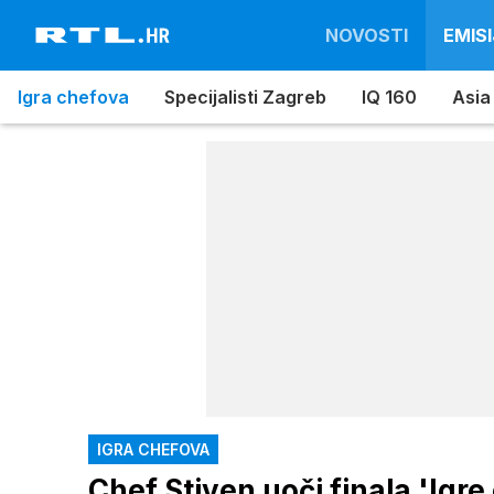
NOVOSTI
EMISI
Igra chefova
Specijalisti Zagreb
IQ 160
Asia
IGRA CHEFOVA
Chef Stiven uoči finala 'Igre