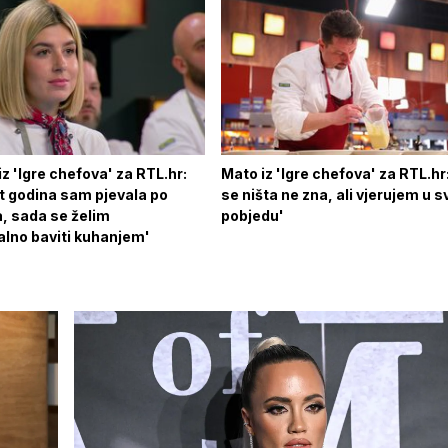
iz 'Igre chefova' za RTL.hr:
Mato iz 'Igre chefova' za RTL.hr
t godina sam pjevala po
se ništa ne zna, ali vjerujem u s
 sada se želim
pobjedu'
alno baviti kuhanjem'