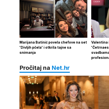
Marijana Batinić povela chefove na set
Valentina 
'Divljih pčela' i otkrila tajne sa
'Četrnaes
snimanja
svadbama,
profesion
Pročitaj na
Net.hr