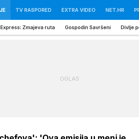
JE
TV RASPORED
EXTRA VIDEO
NET.HR
P
 Express: Zmajeva ruta
Gospodin Savršeni
Divlje 
OGLAS
 chefova': 'Ova emisija u meni je