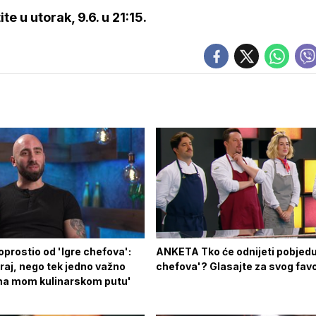
te u utorak, 9.6. u 21:15.
oprostio od 'Igre chefova':
ANKETA Tko će odnijeti pobjedu 
kraj, nego tek jedno važno
chefova'? Glasajte za svog favo
 na mom kulinarskom putu'