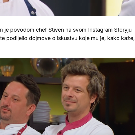
Loaded
:
84.01%
tim je povodom chef Stiven na svom Instagram Storyju
te podijelio dojmove o iskustvu koje mu je, kako kaže,