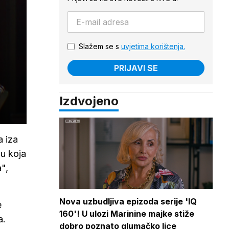
Slažem se s
uvjetima korištenja.
PRIJAVI SE
Izdvojeno
a iza
ju koja
",
Nova uzbudljiva epizoda serije 'IQ
e
160'! U ulozi Marinine majke stiže
a.
dobro poznato glumačko lice