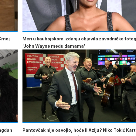
Crnoj
Meri u kaubojskom izdanju objavila zavodničke fotogr
'John Wayne među damama'
lagdan
Pantovčak nije osvojio, hoće li Aziju? Niko Tokić Kart