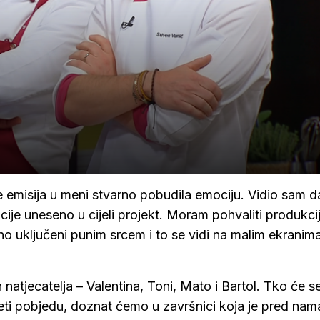
je emisija u meni stvarno pobudila emociju. Vidio sam d
ocije uneseno u cijeli projekt. Moram pohvaliti produkci
rno uključeni punim srcem i to se vidi na malim ekranima
 natjecatelja – Valentina, Toni, Mato i Bartol. Tko će s
nijeti pobjedu, doznat ćemo u završnici koja je pred nam