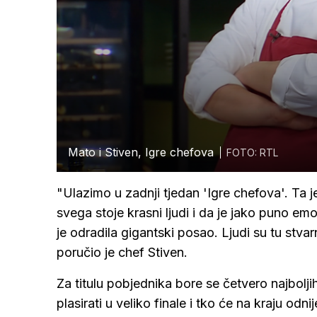
Mato i Stiven, Igre chefova
FOTO: RTL
"Ulazimo u zadnji tjedan 'Igre chefova'. Ta 
svega stoje krasni ljudi i da je jako puno em
je odradila gigantski posao. Ljudi su tu stva
poručio je chef Stiven.
Za titulu pobjednika bore se četvero najboljih
plasirati u veliko finale i tko će na kraju od