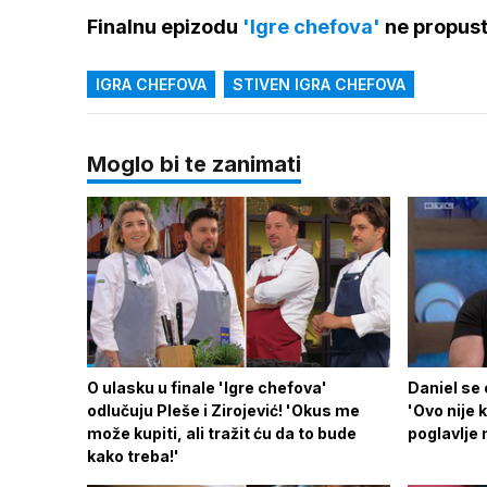
Finalnu epizodu
'Igre chefova'
ne propusti
IGRA CHEFOVA
STIVEN IGRA CHEFOVA
Moglo bi te zanimati
O ulasku u finale 'Igre chefova'
Daniel se 
odlučuju Pleše i Zirojević! 'Okus me
'Ovo nije 
može kupiti, ali tražit ću da to bude
poglavlje
kako treba!'