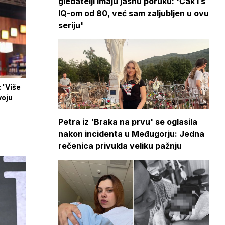
gledatelji imaju jasnu poruku: 'Čak i s
IQ-om od 80, već sam zaljubljen u ovu
seriju'
: 'Više
voju
Petra iz 'Braka na prvu' se oglasila
nakon incidenta u Međugorju: Jedna
rečenica privukla veliku pažnju