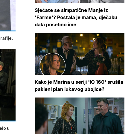
Sjećate se simpatične Manje iz
'Farme'? Postala je mama, dječaku
dala posebno ime
afije:
Kako je Marina u seriji 'IQ 160' srušila
pakleni plan lukavog ubojice?
elo u