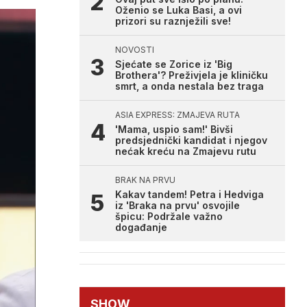
Oženio se Luka Basi, a ovi
prizori su raznježili sve!
NOVOSTI
Sjećate se Zorice iz 'Big
Brothera'? Preživjela je kliničku
smrt, a onda nestala bez traga
ASIA EXPRESS: ZMAJEVA RUTA
'Mama, uspio sam!' Bivši
predsjednički kandidat i njegov
nećak kreću na Zmajevu rutu
BRAK NA PRVU
Kakav tandem! Petra i Hedviga
iz 'Braka na prvu' osvojile
špicu: Podržale važno
događanje
SHOW