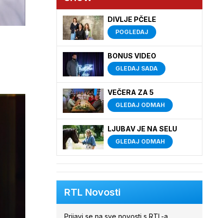
DIVLJE PČELE
POGLEDAJ
BONUS VIDEO
GLEDAJ SADA
VEČERA ZA 5
GLEDAJ ODMAH
LJUBAV JE NA SELU
GLEDAJ ODMAH
RTL Novosti
Prijavi se na sve novosti s RTL-a.