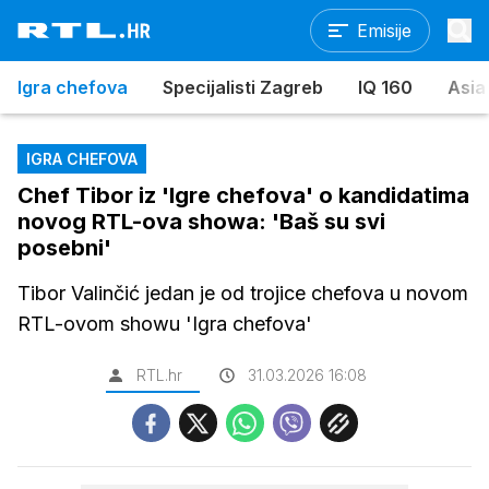
Emisije
Igra chefova
Specijalisti Zagreb
IQ 160
Asia
IGRA CHEFOVA
Chef Tibor iz 'Igre chefova' o kandidatima
novog RTL-ova showa: 'Baš su svi
posebni'
Tibor Valinčić jedan je od trojice chefova u novom
RTL-ovom showu 'Igra chefova'
RTL.hr
31.03.2026 16:08