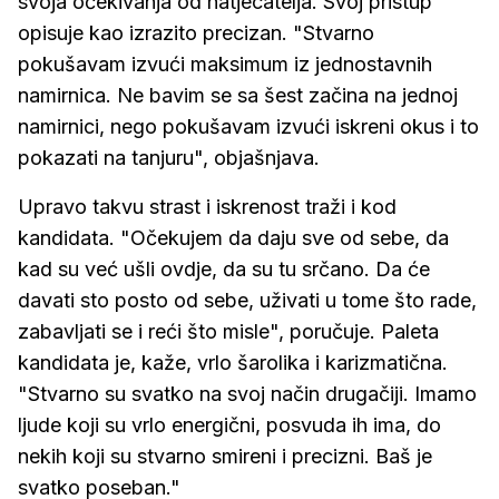
svoja očekivanja od natjecatelja. Svoj pristup
opisuje kao izrazito precizan. "Stvarno
pokušavam izvući maksimum iz jednostavnih
namirnica. Ne bavim se sa šest začina na jednoj
namirnici, nego pokušavam izvući iskreni okus i to
pokazati na tanjuru", objašnjava.
Upravo takvu strast i iskrenost traži i kod
kandidata. "Očekujem da daju sve od sebe, da
kad su već ušli ovdje, da su tu srčano. Da će
davati sto posto od sebe, uživati u tome što rade,
zabavljati se i reći što misle", poručuje. Paleta
kandidata je, kaže, vrlo šarolika i karizmatična.
"Stvarno su svatko na svoj način drugačiji. Imamo
ljude koji su vrlo energični, posvuda ih ima, do
nekih koji su stvarno smireni i precizni. Baš je
svatko poseban."