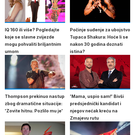
IQ 160 ili više? Pogledajte
Počinje suđenje za ubojstvo
koje se slavne zvijezde
Tupaca Shakura: Hoće li se
mogu pohvaliti briljantnim
nakon 30 godina doznati
umom
istina?
Thompson prekinuo nastup
'Mama, uspio sam!' Bivši
zbog dramatične situacije:
predsjednički kandidat i
'Zovite hitnu. Pozlilo mu je'
njegov nećak kreću na
Zmajevu rutu