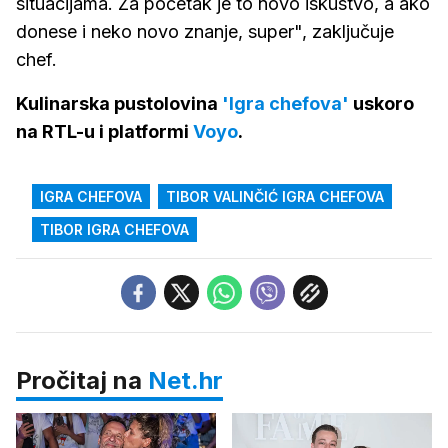
situacijama. Za početak je to novo iskustvo, a ako
donese i neko novo znanje, super", zaključuje
chef.
Kulinarska pustolovina
'Igra chefova'
uskoro
na RTL-u i platformi
Voyo
.
IGRA CHEFOVA
TIBOR VALINČIĆ IGRA CHEFOVA
TIBOR IGRA CHEFOVA
Pročitaj na
Net.hr