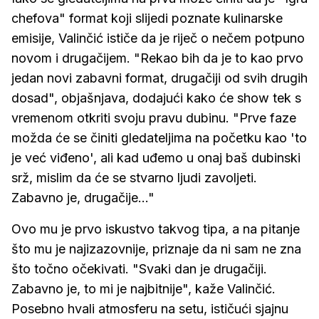
chefova" format koji slijedi poznate kulinarske
emisije, Valinčić ističe da je riječ o nečem potpuno
novom i drugačijem. "Rekao bih da je to kao prvo
jedan novi zabavni format, drugačiji od svih drugih
dosad", objašnjava, dodajući kako će show tek s
vremenom otkriti svoju pravu dubinu. "Prve faze
možda će se činiti gledateljima na početku kao 'to
je već viđeno', ali kad uđemo u onaj baš dubinski
srž, mislim da će se stvarno ljudi zavoljeti.
Zabavno je, drugačije..."
Ovo mu je prvo iskustvo takvog tipa, a na pitanje
što mu je najizazovnije, priznaje da ni sam ne zna
što točno očekivati. "Svaki dan je drugačiji.
Zabavno je, to mi je najbitnije", kaže Valinčić.
Posebno hvali atmosferu na setu, ističući sjajnu