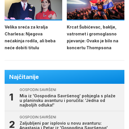
Velika sreća za kralja
Krcat Šubićevac, baklje,
Charlesa: Njegova
vatromet i gromoglasno
nećakinja rodila, ali beba
pjevanje: Ovako je bilo na
neće dobiti titulu
koncertu Thompsona
Najčitanije
GOSPODIN SAVRŠENI
Mia iz 'Gospodina Savršenog' pobjegla s plaže
u planinsku avanturu i poručila: 'Jedna od
najboljih odluka!'
GOSPODIN SAVRŠENI
Zaljubljeni par isplovio u novu avanturu:
Anastasia i Petar iz 'Gospodina Savršenog'