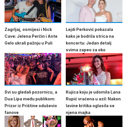
Zagrljaj, osmijesi i Nick
Lejdi Perković pokazala
Cave: Jelena Perčin i Ante
kako je bodrila strica na
Gelo ukrali pažnju u Puli
koncertu: Jedan detalj
svima zapeo za oko
Svi su gledali pozornicu, a
Kujica koju je udomila Lana
Dua Lipa među publikom:
Rupić vraćena u azil: Nakon
Prizor iz Prištine oduševio
lavine kritika oglasila se
fanove
njena majka