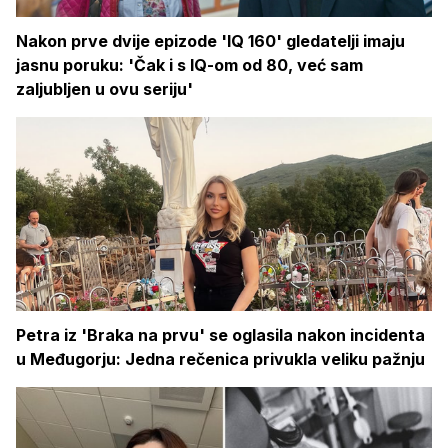
Nakon prve dvije epizode 'IQ 160' gledatelji imaju
jasnu poruku: 'Čak i s IQ-om od 80, već sam
zaljubljen u ovu seriju'
Petra iz 'Braka na prvu' se oglasila nakon incidenta
u Međugorju: Jedna rečenica privukla veliku pažnju