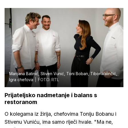
Marijana Batinić, Stiven Vunić, Toni Boban, Tibor Valinčić,
Igra chefova
FOTO: RTL
Prijateljsko nadmetanje i balans s
restoranom
O kolegama iz žirija, chefovima Toniju Bobanu i
Stivenu Vuniću, ima samo riječi hvale. "Ma ne,