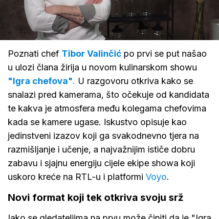
Loaded
:
24.13%
/
Upali
zvuk
Poznati chef
Tibor Valinčić
po prvi se put našao
u ulozi člana žirija u novom kulinarskom showu
"Igra chefova"
.
U razgovoru otkriva kako se
snalazi pred kamerama, što očekuje od kandidata
te kakva je atmosfera među kolegama chefovima
kada se kamere ugase. Iskustvo opisuje kao
jedinstveni izazov koji ga svakodnevno tjera na
razmišljanje i učenje, a najvažnijim ističe dobru
zabavu i sjajnu energiju cijele ekipe showa koji
uskoro kreće na RTL-u i platformi
Voyo
.
Novi format koji tek otkriva svoju srž
Iako se gledateljima na prvu može činiti da je "Igra