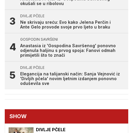
okušali se u ribolovu
DIVLJE PČELE
Ne skrivaju sreću: Evo kako Jelena Perčin i
Ante Gelo provode svoje prvo ljeto u braku
GOSPODIN SAVRŠENI
Anastasia iz 'Gospodina Savršenog' ponovno
odjenula haljinu s prvog spoja: Fanovi odmah
primijetili što to znači
DIVLJE PČELE
Elegancija na talijanski način: Sanja Vejnović iz
'Divljih pčela' novim ljetnim izdanjem ponovno
oduševila sve
SHOW
DIVLJE PČELE