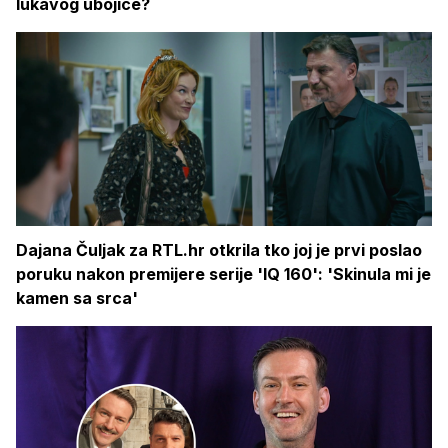
lukavog ubojice?
Dajana Čuljak za RTL.hr otkrila tko joj je prvi poslao
poruku nakon premijere serije 'IQ 160': 'Skinula mi je
kamen sa srca'