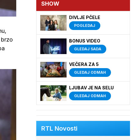
SHOW
DIVLJE PČELE
POGLEDAJ
nu,
 brzo
BONUS VIDEO
ba
GLEDAJ SADA
VEČERA ZA 5
GLEDAJ ODMAH
LJUBAV JE NA SELU
GLEDAJ ODMAH
RTL Novosti