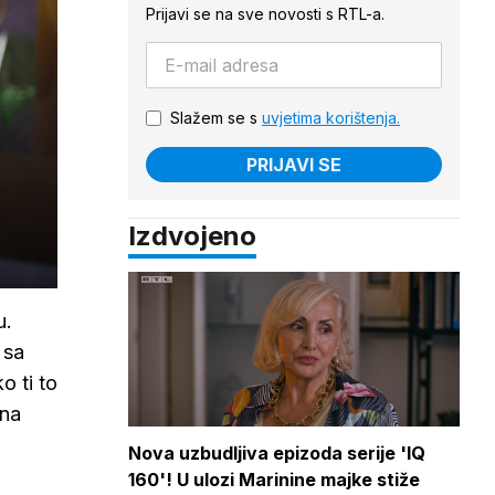
Prijavi se na sve novosti s RTL-a.
Slažem se s
uvjetima korištenja.
PRIJAVI SE
Izdvojeno
u.
 sa
o ti to
 na
Nova uzbudljiva epizoda serije 'IQ
160'! U ulozi Marinine majke stiže