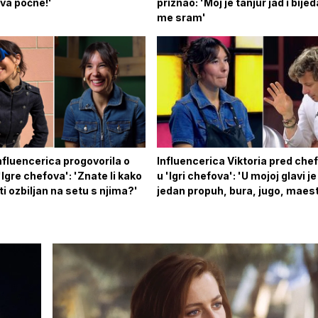
va počne!'
priznao: 'Moj je tanjur jad i bijed
me sram'
fluencerica progovorila o
Influencerica Viktoria pred ch
Igre chefova': 'Znate li kako
u 'Igri chefova': 'U mojoj glavi je
iti ozbiljan na setu s njima?'
jedan propuh, bura, jugo, maest