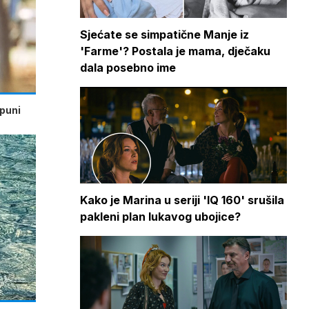
Sjećate se simpatične Manje iz
'Farme'? Postala je mama, dječaku
dala posebno ime
 puni
Kako je Marina u seriji 'IQ 160' srušila
pakleni plan lukavog ubojice?