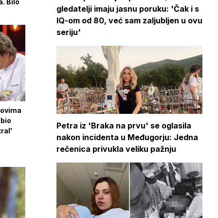
a. Bilo
gledatelji imaju jasnu poruku: 'Čak i s
IQ-om od 80, već sam zaljubljen u ovu
seriju'
efovima
 bio
Petra iz 'Braka na prvu' se oglasila
ral'
nakon incidenta u Međugorju: Jedna
rečenica privukla veliku pažnju