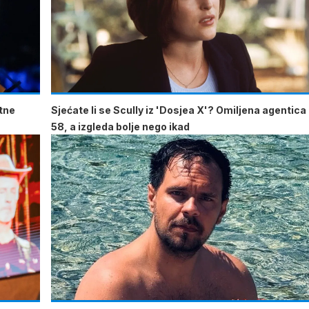
atne
Sjećate li se Scully iz 'Dosjea X'? Omiljena agentica
58, a izgleda bolje nego ikad