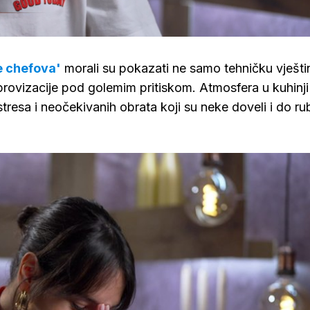
Loaded
:
85.94%
e chefova'
morali su pokazati ne samo tehničku vješti
provizacije pod golemim pritiskom. Atmosfera u kuhinji
 stresa i neočekivanih obrata koji su neke doveli i do ru