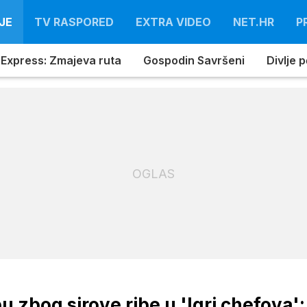
JE
TV RASPORED
EXTRA VIDEO
NET.HR
P
 Express: Zmajeva ruta
Gospodin Savršeni
Divlje 
OGLAS
u zbog sirove ribe u 'Igri chefova':