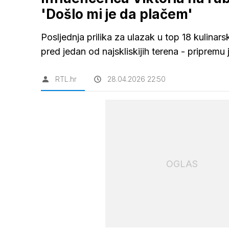
'Došlo mi je da plačem'
Posljednja prilika za ulazak u top 18 kulinars
pred jedan od najskliskijih terena - pripremu 
RTL.hr
28.04.2026 22:50
OGLAS