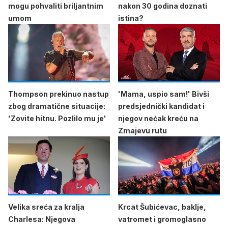
mogu pohvaliti briljantnim
nakon 30 godina doznati
umom
istina?
Thompson prekinuo nastup
'Mama, uspio sam!' Bivši
zbog dramatične situacije:
predsjednički kandidat i
'Zovite hitnu. Pozlilo mu je'
njegov nećak kreću na
Zmajevu rutu
Velika sreća za kralja
Krcat Šubićevac, baklje,
Charlesa: Njegova
vatromet i gromoglasno