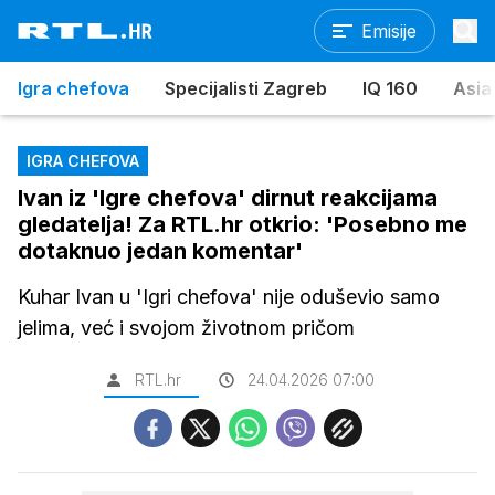
Emisije
Igra chefova
Specijalisti Zagreb
IQ 160
Asia
IGRA CHEFOVA
Ivan iz 'Igre chefova' dirnut reakcijama
gledatelja! Za RTL.hr otkrio: 'Posebno me
dotaknuo jedan komentar'
Kuhar Ivan u 'Igri chefova' nije oduševio samo
jelima, već i svojom životnom pričom
RTL.hr
24.04.2026 07:00