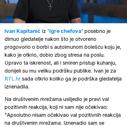
Loaded
:
70.27%
/
Upali
zvuk
Ivan Kapitanić
iz
'Igre chefova'
posebno je
dirnuo gledatelje nakon što je otvoreno
progovorio o borbi s autoimunom bolešću koju je,
kako je otkrio, dobio zbog stresa na poslu.
Upravo ta iskrenost, ali i smiren pristup kuhanju,
donijeli su mu veliku podršku publike. Ivan je za
RTL.hr
sada otkrio koliko ga je podrška gledatelja
iznenadila.
Na društvenim mrežama uslijedio je pravi val
pozitivnih reakcija, koji ni sam nije očekivao:
"Apsolutno nisam očekivao val pozitivnih reakcija
na društvenim mrežama. Iznenadio sam se