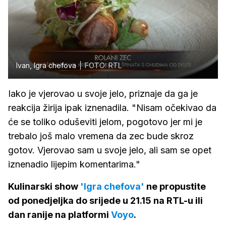
Ivan, Igra chefova
FOTO: RTL
Iako je vjerovao u svoje jelo, priznaje da ga je
reakcija žirija ipak iznenadila. "Nisam očekivao da
će se toliko oduševiti jelom, pogotovo jer mi je
trebalo još malo vremena da zec bude skroz
gotov. Vjerovao sam u svoje jelo, ali sam se opet
iznenadio lijepim komentarima."
Kulinarski show
'Igra chefova'
ne propustite
od ponedjeljka do srijede u 21.15 na RTL-u ili
dan ranije na platformi
Voyo
.