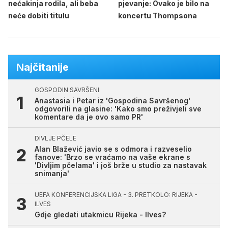
nećakinja rodila, ali beba
pjevanje: Ovako je bilo na
neće dobiti titulu
koncertu Thompsona
Najčitanije
GOSPODIN SAVRŠENI
Anastasia i Petar iz 'Gospodina Savršenog'
odgovorili na glasine: 'Kako smo preživjeli sve
komentare da je ovo samo PR'
DIVLJE PČELE
Alan Blažević javio se s odmora i razveselio
fanove: 'Brzo se vraćamo na vaše ekrane s
'Divljim pčelama' i još brže u studio za nastavak
snimanja'
UEFA KONFERENCIJSKA LIGA - 3. PRETKOLO: RIJEKA -
ILVES
Gdje gledati utakmicu Rijeka - Ilves?