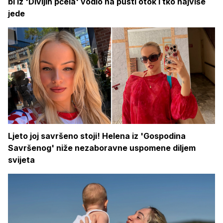
bi iz 'Divljih pčela' vodio na pusti otok i tko najviše
jede
Ljeto joj savršeno stoji! Helena iz 'Gospodina
Savršenog' niže nezaboravne uspomene diljem
svijeta