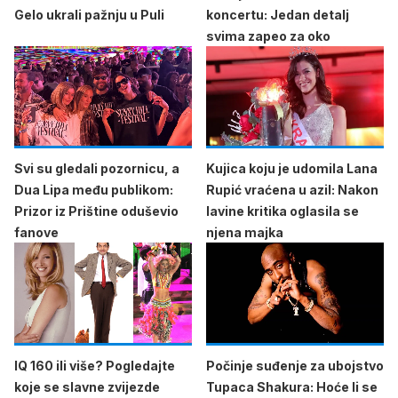
Gelo ukrali pažnju u Puli
koncertu: Jedan detalj
svima zapeo za oko
Svi su gledali pozornicu, a
Kujica koju je udomila Lana
Dua Lipa među publikom:
Rupić vraćena u azil: Nakon
Prizor iz Prištine oduševio
lavine kritika oglasila se
fanove
njena majka
IQ 160 ili više? Pogledajte
Počinje suđenje za ubojstvo
koje se slavne zvijezde
Tupaca Shakura: Hoće li se