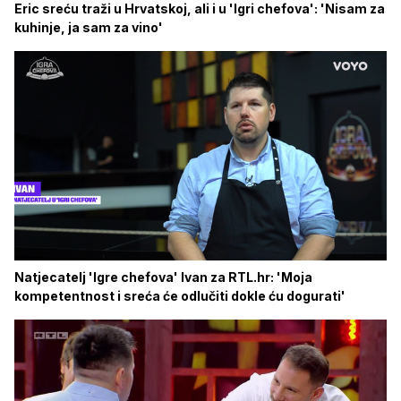
Eric sreću traži u Hrvatskoj, ali i u 'Igri chefova': 'Nisam za
kuhinje, ja sam za vino'
Natjecatelj 'Igre chefova' Ivan za RTL.hr: 'Moja
kompetentnost i sreća će odlučiti dokle ću dogurati'