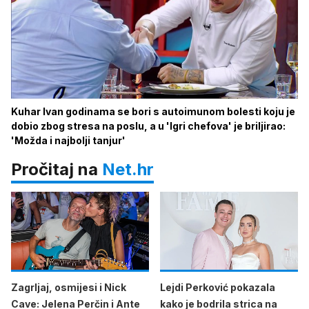
Kuhar Ivan godinama se bori s autoimunom bolesti koju je
dobio zbog stresa na poslu, a u 'Igri chefova' je briljirao:
'Možda i najbolji tanjur'
Pročitaj na
Net.hr
Zagrljaj, osmijesi i Nick
Lejdi Perković pokazala
Cave: Jelena Perčin i Ante
kako je bodrila strica na