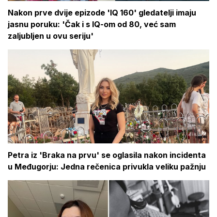
Nakon prve dvije epizode 'IQ 160' gledatelji imaju
jasnu poruku: 'Čak i s IQ-om od 80, već sam
zaljubljen u ovu seriju'
Petra iz 'Braka na prvu' se oglasila nakon incidenta
u Međugorju: Jedna rečenica privukla veliku pažnju