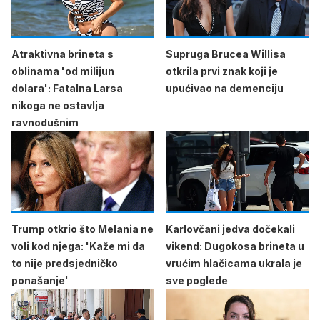
Atraktivna brineta s
Supruga Brucea Willisa
oblinama 'od milijun
otkrila prvi znak koji je
dolara': Fatalna Larsa
upućivao na demenciju
nikoga ne ostavlja
ravnodušnim
Trump otkrio što Melania ne
Karlovčani jedva dočekali
voli kod njega: 'Kaže mi da
vikend: Dugokosa brineta u
to nije predsjedničko
vrućim hlačicama ukrala je
ponašanje'
sve poglede