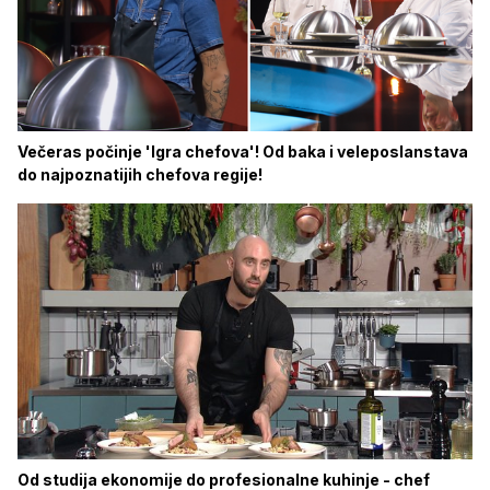
Večeras počinje 'Igra chefova'! Od baka i veleposlanstava
do najpoznatijih chefova regije!
Od studija ekonomije do profesionalne kuhinje - chef