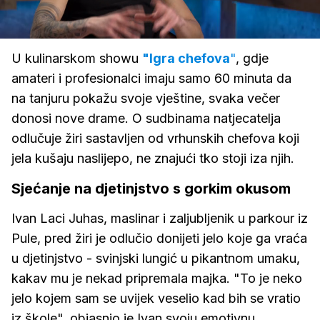
Loaded
:
65.85%
/
Upali
zvuk
U kulinarskom showu
"Igra chefova
"
, gdje
amateri i profesionalci imaju samo 60 minuta da
na tanjuru pokažu svoje vještine, svaka večer
donosi nove drame. O sudbinama natjecatelja
odlučuje žiri sastavljen od vrhunskih chefova koji
jela kušaju naslijepo, ne znajući tko stoji iza njih.
Sjećanje na djetinjstvo s gorkim okusom
Ivan Laci Juhas, maslinar i zaljubljenik u parkour iz
Pule, pred žiri je odlučio donijeti jelo koje ga vraća
u djetinjstvo - svinjski lungić u pikantnom umaku,
kakav mu je nekad pripremala majka. "To je neko
jelo kojem sam se uvijek veselio kad bih se vratio
iz škole", objasnio je Ivan svoju emotivnu