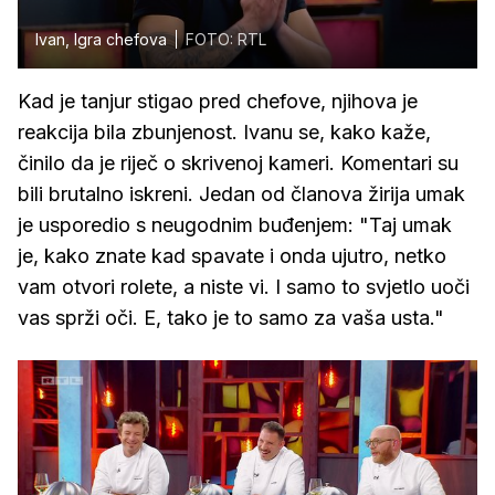
Ivan, Igra chefova
FOTO: RTL
Kad je tanjur stigao pred chefove, njihova je
reakcija bila zbunjenost. Ivanu se, kako kaže,
činilo da je riječ o skrivenoj kameri. Komentari su
bili brutalno iskreni. Jedan od članova žirija umak
je usporedio s neugodnim buđenjem: "Taj umak
je, kako znate kad spavate i onda ujutro, netko
vam otvori rolete, a niste vi. I samo to svjetlo uoči
vas sprži oči. E, tako je to samo za vaša usta."