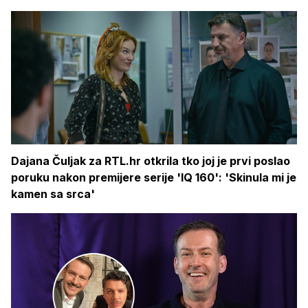
Dajana Čuljak za RTL.hr otkrila tko joj je prvi poslao
poruku nakon premijere serije 'IQ 160': 'Skinula mi je
kamen sa srca'