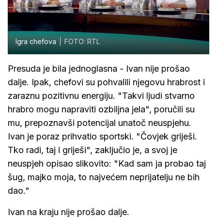
Igra chefova
FOTO: RTL
Presuda je bila jednoglasna - Ivan nije prošao
dalje. Ipak, chefovi su pohvalili njegovu hrabrost i
zaraznu pozitivnu energiju. "Takvi ljudi stvarno
hrabro mogu napraviti ozbiljna jela", poručili su
mu, prepoznavši potencijal unatoč neuspjehu.
Ivan je poraz prihvatio sportski. "Čovjek griješi.
Tko radi, taj i griješi", zaključio je, a svoj je
neuspjeh opisao slikovito: "Kad sam ja probao taj
šug, majko moja, to najvećem neprijatelju ne bih
dao."
Ivan na kraju nije prošao dalje.