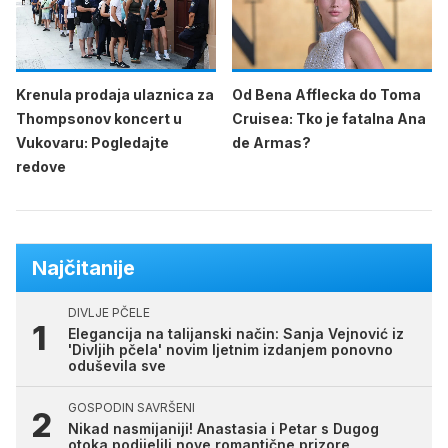
Krenula prodaja ulaznica za
Od Bena Afflecka do Toma
Thompsonov koncert u
Cruisea: Tko je fatalna Ana
Vukovaru: Pogledajte
de Armas?
redove
Najčitanije
DIVLJE PČELE
Elegancija na talijanski način: Sanja Vejnović iz
'Divljih pčela' novim ljetnim izdanjem ponovno
oduševila sve
GOSPODIN SAVRŠENI
Nikad nasmijaniji! Anastasia i Petar s Dugog
otoka podijelili nove romantične prizore