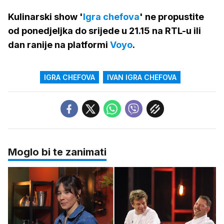
Kulinarski show '
Igra chefova
' ne propustite
od ponedjeljka do srijede u 21.15 na RTL-u ili
dan ranije na platformi
Voyo
.
IGRA CHEFOVA
IVAN IGRA CHEFOVA
Moglo bi te zanimati