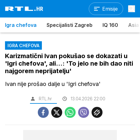
Emisije
Igra chefova
Specijalisti Zagreb
IQ 160
Asia
IGRA CHEFOVA
Karizmatični Ivan pokušao se dokazati u
'Igri chefova', ali...: 'To jelo ne bih dao niti
najgorem neprijatelju'
Ivan nije prošao dalje u 'Igri chefova'
RTL.hr
13.04.2026 22:00