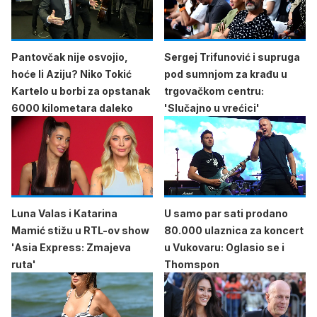
Pantovčak nije osvojio,
Sergej Trifunović i supruga
hoće li Aziju? Niko Tokić
pod sumnjom za krađu u
Kartelo u borbi za opstanak
trgovačkom centru:
6000 kilometara daleko
'Slučajno u vrećici'
Luna Valas i Katarina
U samo par sati prodano
Mamić stižu u RTL-ov show
80.000 ulaznica za koncert
'Asia Express: Zmajeva
u Vukovaru: Oglasio se i
ruta'
Thomspon