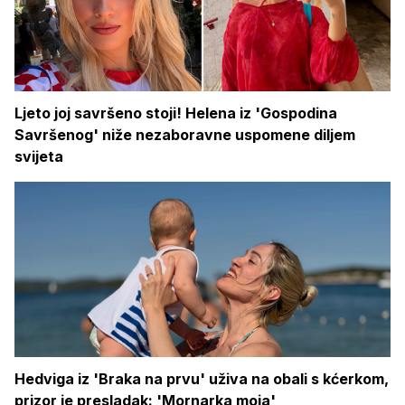
Ljeto joj savršeno stoji! Helena iz 'Gospodina
Savršenog' niže nezaboravne uspomene diljem
svijeta
Hedviga iz 'Braka na prvu' uživa na obali s kćerkom,
prizor je presladak: 'Mornarka moja'