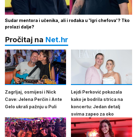
Sudar mentora i učenika, ali i rođaka u 'Igri chefova'? Tko
prolazi dalje?
Pročitaj na
Net.hr
Zagrljaj, osmijesi i Nick
Lejdi Perković pokazala
Cave: Jelena Perčin i Ante
kako je bodrila strica na
Gelo ukrali pažnju u Puli
koncertu: Jedan detalj
svima zapeo za oko