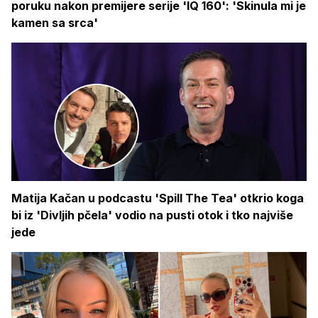
poruku nakon premijere serije 'IQ 160': 'Skinula mi je
kamen sa srca'
Matija Kačan u podcastu 'Spill The Tea' otkrio koga
bi iz 'Divljih pčela' vodio na pusti otok i tko najviše
jede