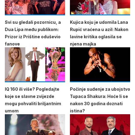
Svi su gledali pozornicu, a
Kujica koju je udomila Lana
Dua Lipa među publikom:
Rupić vraćena u azil: Nakon
Prizor iz Prištine oduševio
lavine kritika oglasila se
fanove
njena majka
IQ 160 ili više? Pogledajte
Počinje suđenje za ubojstvo
koje se slavne zvijezde
Tupaca Shakura: Hoće li se
mogu pohvaliti briljantnim
nakon 30 godina doznati
umom
istina?