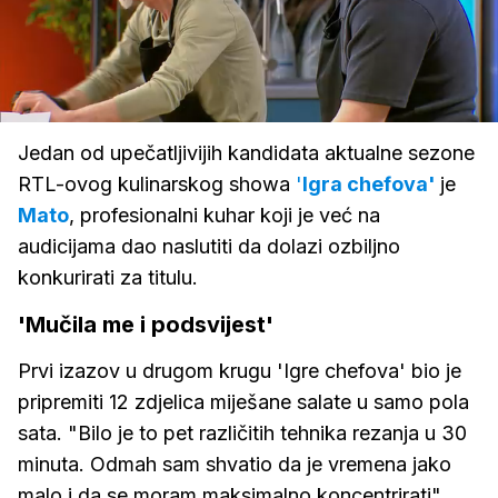
Loaded
:
100.00%
/
Upali
zvuk
Jedan od upečatljivijih kandidata aktualne sezone
RTL-ovog kulinarskog showa
'
Igra chefova'
je
Mato
, profesionalni kuhar koji je već na
audicijama dao naslutiti da dolazi ozbiljno
konkurirati za titulu.
'Mučila me i podsvijest'
Prvi izazov u drugom krugu 'Igre chefova' bio je
pripremiti 12 zdjelica miješane salate u samo pola
sata. "Bilo je to pet različitih tehnika rezanja u 30
minuta. Odmah sam shvatio da je vremena jako
malo i da se moram maksimalno koncentrirati",