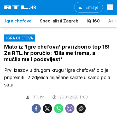
Emisije
Igra chefova
Specijalisti Zagreb
IQ 160
Asia
IGRA CHEFOVA
Mato iz 'Igre chefova' prvi izborio top 18!
Za RTL.hr poručio: 'Bila me trema, a
mučila me i podsvijest'
Prvi izazov u drugom krugu 'Igre chefova' bio je
pripremiti 12 zdjelica miješane salate u samo pola
sata
RTL.hr
28.04.2026 11:00