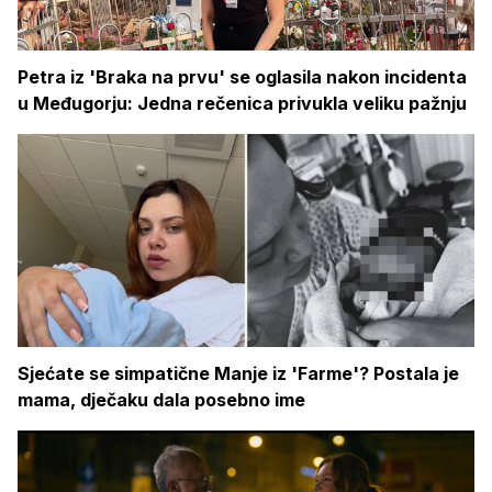
Petra iz 'Braka na prvu' se oglasila nakon incidenta
u Međugorju: Jedna rečenica privukla veliku pažnju
Sjećate se simpatične Manje iz 'Farme'? Postala je
mama, dječaku dala posebno ime