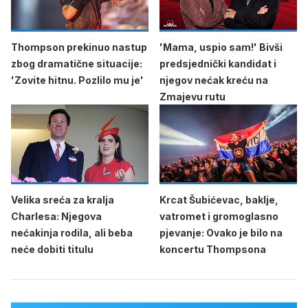
Thompson prekinuo nastup
'Mama, uspio sam!' Bivši
zbog dramatične situacije:
predsjednički kandidat i
'Zovite hitnu. Pozlilo mu je'
njegov nećak kreću na
Zmajevu rutu
Velika sreća za kralja
Krcat Šubićevac, baklje,
Charlesa: Njegova
vatromet i gromoglasno
nećakinja rodila, ali beba
pjevanje: Ovako je bilo na
neće dobiti titulu
koncertu Thompsona