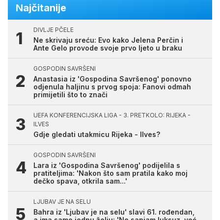
Najčitanije
DIVLJE PČELE
Ne skrivaju sreću: Evo kako Jelena Perčin i
Ante Gelo provode svoje prvo ljeto u braku
GOSPODIN SAVRŠENI
Anastasia iz 'Gospodina Savršenog' ponovno
odjenula haljinu s prvog spoja: Fanovi odmah
primijetili što to znači
UEFA KONFERENCIJSKA LIGA - 3. PRETKOLO: RIJEKA -
ILVES
Gdje gledati utakmicu Rijeka - Ilves?
GOSPODIN SAVRŠENI
Lara iz 'Gospodina Savršenog' podijelila s
pratiteljima: 'Nakon što sam pratila kako moj
dečko spava, otkrila sam...'
LJUBAV JE NA SELU
Bahra iz 'Ljubav je na selu' slavi 61. rođendan,
a ima samo jednu želju: 'Ne sanjam luksuz, već