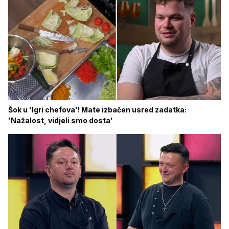
Šok u 'Igri chefova'! Mate izbačen usred zadatka:
'Nažalost, vidjeli smo dosta'