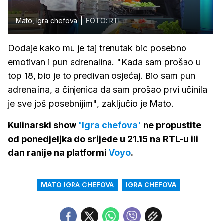
Mato, Igra chefova
FOTO: RTL
Dodaje kako mu je taj trenutak bio posebno
emotivan i pun adrenalina. "Kada sam prošao u
top 18, bio je to predivan osjećaj. Bio sam pun
adrenalina, a činjenica da sam prošao prvi učinila
je sve još posebnijim", zaključio je Mato.
Kulinarski show
'Igra chefova'
ne propustite
od ponedjeljka do srijede u 21.15 na RTL-u ili
dan ranije na platformi
Voyo
.
MATO IGRA CHEFOVA
IGRA CHEFOVA