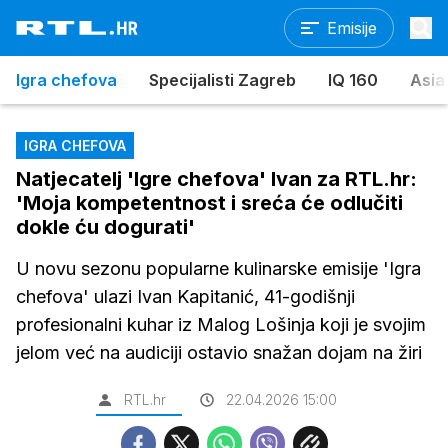
Emisije
Igra chefova
Specijalisti Zagreb
IQ 160
Asia
IGRA CHEFOVA
Natjecatelj 'Igre chefova' Ivan za RTL.hr:
'Moja kompetentnost i sreća će odlučiti
dokle ću dogurati'
U novu sezonu popularne kulinarske emisije 'Igra
chefova' ulazi Ivan Kapitanić, 41-godišnji
profesionalni kuhar iz Malog Lošinja koji je svojim
jelom već na audiciji ostavio snažan dojam na žiri
RTL.hr
22.04.2026 15:00