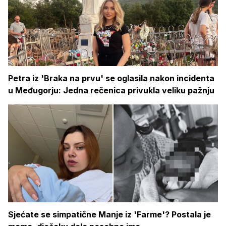
Petra iz 'Braka na prvu' se oglasila nakon incidenta
u Međugorju: Jedna rečenica privukla veliku pažnju
Sjećate se simpatične Manje iz 'Farme'? Postala je