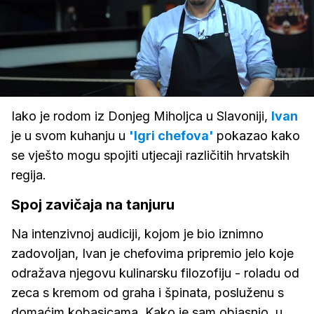
Loaded
:
50.30%
/
Upali
zvuk
Iako je rodom iz Donjeg Miholjca u Slavoniji,
Ivan
je u svom kuhanju u
'Igri chefova'
pokazao kako
se vješto mogu spojiti utjecaji različitih hrvatskih
regija.
Spoj zavičaja na tanjuru
Na intenzivnoj audiciji, kojom je bio iznimno
zadovoljan, Ivan je chefovima pripremio jelo koje
odražava njegovu kulinarsku filozofiju - roladu od
zeca s kremom od graha i špinata, posluženu s
domaćim kobasicama. Kako je sam objasnio, u