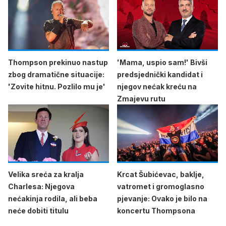
Thompson prekinuo nastup
'Mama, uspio sam!' Bivši
zbog dramatične situacije:
predsjednički kandidat i
'Zovite hitnu. Pozlilo mu je'
njegov nećak kreću na
Zmajevu rutu
Velika sreća za kralja
Krcat Šubićevac, baklje,
Charlesa: Njegova
vatromet i gromoglasno
nećakinja rodila, ali beba
pjevanje: Ovako je bilo na
neće dobiti titulu
koncertu Thompsona