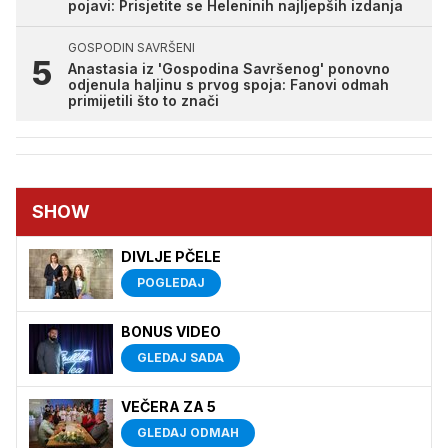
pojavi: Prisjetite se Heleninih najljepših izdanja
GOSPODIN SAVRŠENI
Anastasia iz 'Gospodina Savršenog' ponovno
odjenula haljinu s prvog spoja: Fanovi odmah
primijetili što to znači
SHOW
DIVLJE PČELE
POGLEDAJ
BONUS VIDEO
GLEDAJ SADA
VEČERA ZA 5
GLEDAJ ODMAH