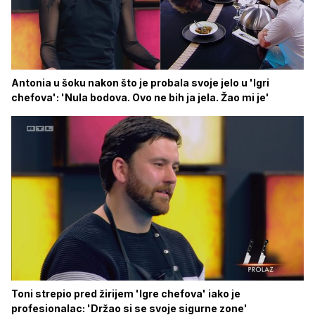
Antonia u šoku nakon što je probala svoje jelo u 'Igri
chefova': 'Nula bodova. Ovo ne bih ja jela. Žao mi je'
Toni strepio pred žirijem 'Igre chefova' iako je
profesionalac: 'Držao si se svoje sigurne zone'