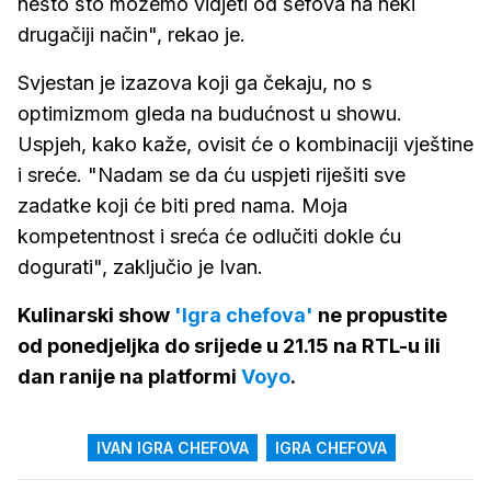
nešto što možemo vidjeti od šefova na neki
drugačiji način", rekao je.
Svjestan je izazova koji ga čekaju, no s
optimizmom gleda na budućnost u showu.
Uspjeh, kako kaže, ovisit će o kombinaciji vještine
i sreće. "Nadam se da ću uspjeti riješiti sve
zadatke koji će biti pred nama. Moja
kompetentnost i sreća će odlučiti dokle ću
dogurati", zaključio je Ivan.
Kulinarski show
'Igra chefova'
ne propustite
od ponedjeljka do srijede u 21.15 na RTL-u ili
dan ranije na platformi
Voyo
.
IVAN IGRA CHEFOVA
IGRA CHEFOVA