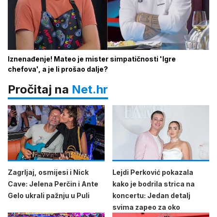
Iznenađenje! Mateo je mister simpatičnosti 'Igre
chefova', a je li prošao dalje?
Pročitaj na
Net.hr
Zagrljaj, osmijesi i Nick
Lejdi Perković pokazala
Cave: Jelena Perčin i Ante
kako je bodrila strica na
Gelo ukrali pažnju u Puli
koncertu: Jedan detalj
svima zapeo za oko