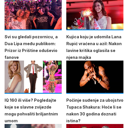
Svi su gledali pozornicu, a
Kujica koju je udomila Lana
Dua Lipa među publikom:
Rupić vraćena u azil: Nakon
Prizor iz Prištine oduševio
lavine kritika oglasila se
fanove
njena majka
IQ 160 ili više? Pogledajte
Počinje suđenje za ubojstvo
koje se slavne zvijezde
Tupaca Shakura: Hoće li se
mogu pohvaliti briljantnim
nakon 30 godina doznati
umom
istina?