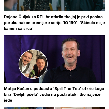
Dajana Čuljak za RTL.hr otkrila tko joj je prvi poslao
poruku nakon premijere serije 'IQ 160': 'Skinula mi je
kamen sa srca'
Matija Kačan u podcastu 'Spill The Tea' otkrio koga
bi iz 'Divljih pčela' vodio na pusti otok i tko najviše
jede