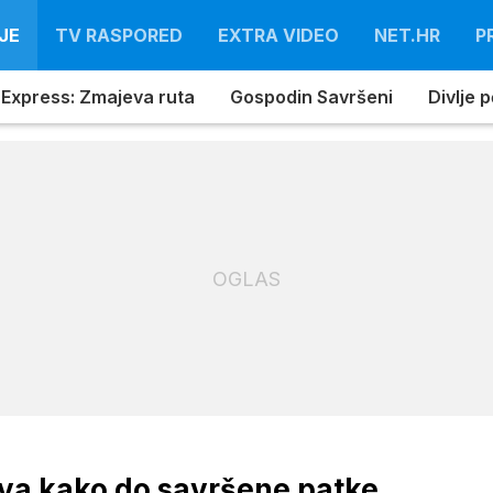
JE
TV RASPORED
EXTRA VIDEO
NET.HR
P
 Express: Zmajeva ruta
Gospodin Savršeni
Divlje 
OGLAS
riva kako do savršene patke