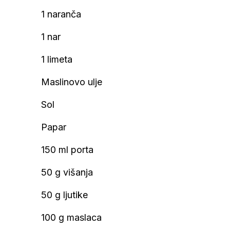
1 naranča
1 nar
1 limeta
Maslinovo ulje
Sol
Papar
150 ml porta
50 g višanja
50 g ljutike
100 g maslaca