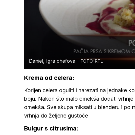
Daniel, Igra chefova
FOTO: RTL
Krema od celera:
Korijen celera oguliti i narezati na jednake ko
boju. Nakon što malo omekša dodati vrhnje i
omekša. Sve skupa miksati u blenderu i po ma
vrhnja do željene gustoće
Bulgur s citrusima: