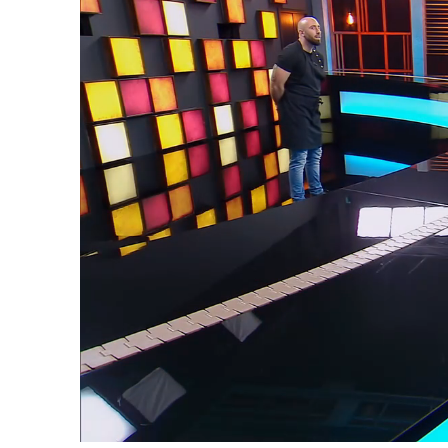
Loaded
:
52.20%
/
Upali
zvuk