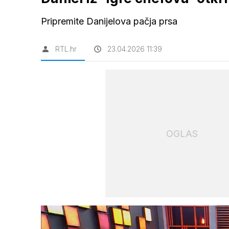
Pripremite Danijelova pačja prsa
RTL.hr
23.04.2026 11:39
OGLAS