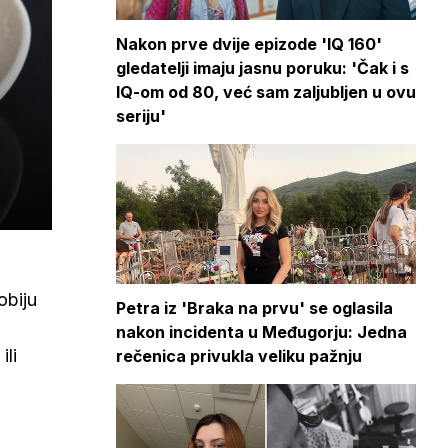
Nakon prve dvije epizode 'IQ 160'
gledatelji imaju jasnu poruku: 'Čak i s
IQ-om od 80, već sam zaljubljen u ovu
seriju'
obiju
Petra iz 'Braka na prvu' se oglasila
nakon incidenta u Međugorju: Jedna
ili
rečenica privukla veliku pažnju