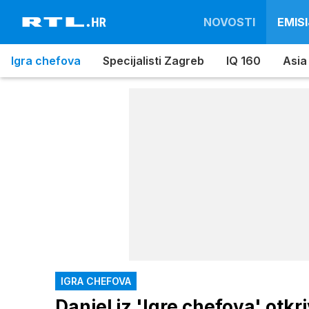
NOVOSTI
EMISI
Igra chefova
Specijalisti Zagreb
IQ 160
Asia
IGRA CHEFOVA
Daniel iz 'Igre chefova' otk