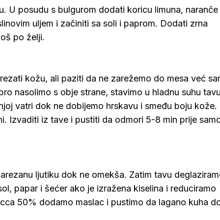
udu. U posudu s bulgurom dodati koricu limuna, naranče 
novim uljem i začiniti sa soli i paprom. Dodati zrna
oš po želji.
Zarezati kožu, ali paziti da ne zarežemo do mesa već s
ro nasolimo s obje strane, stavimo u hladnu suhu tavu
njoj vatri dok ne dobijemo hrskavu i smeđu boju kože.
. Izvaditi iz tave i pustiti da odmori 5-8 min prije sam
narezanu ljutiku dok ne omekša. Zatim tavu deglazira
l, papar i šećer ako je izražena kiselina i reduciramo
za cca 50% dodamo maslac i pustimo da lagano kuha d