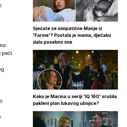
i
Sjećate se simpatične Manje iz
'Farme'? Postala je mama, dječaku
dala posebno ime
amo
 peći
og
Kako je Marina u seriji 'IQ 160' srušila
mo
pakleni plan lukavog ubojice?
o