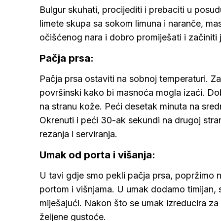
Bulgur skuhati, procijediti i prebaciti u pos
limete skupa sa sokom limuna i naranče, masli
očišćenog nara i dobro promiješati i začiniti j
Pačja prsa:
Pačja prsa ostaviti na sobnoj temperaturi. 
površinski kako bi masnoća mogla izaći. Dob
na stranu kože. Peći desetak minuta na sred
Okrenuti i peći 30-ak sekundi na drugoj strani
rezanja i serviranja.
Umak od porta i višanja:
U tavi gdje smo pekli pačja prsa, popržimo 
portom i višnjama. U umak dodamo timijan, so
miješajući. Nakon što se umak izreducira 
željene gustoće.