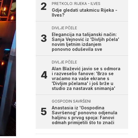
PRETKOLO: RIJEKA - ILVES
Gdje gledati utakmicu Rijeka -
Ilves?
DIVLJE PČELE
Elegancija na talijanski način:
Sanja Vejnović iz 'Divljih pčela'
novim ljetnim izdanjem
ponovno oduševila sve
DIVLJE PČELE
Alan Blažević javio se s odmora
i razveselio fanove: 'Brzo se
vraćamo na vaše ekrane s
'Divljim pčelama' i još brže u
studio za nastavak snimanja'
GOSPODIN SAVRŠENI
Anastasia iz 'Gospodina
Savršenog' ponovno odjenula
haljinu s prvog spoja: Fanovi
odmah primijetili što to znači