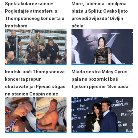
Spektakularne scene:
More, lubenica i omiljena
Pogledajte atmosferu s
plaža u Splitu: Ovako ljeto
Thompsonovog koncerta u
provodi zvijezda 'Divljih
Imotskom
pčela'
Imotski uoči Thompsonova
Mlađa sestra Miley Cyrus
koncerta prepun
pala na pozornici baš
obožavatelja: Pjevač stigao
tijekom pjesme 'Sve pada'
na stadion Gospin dolac