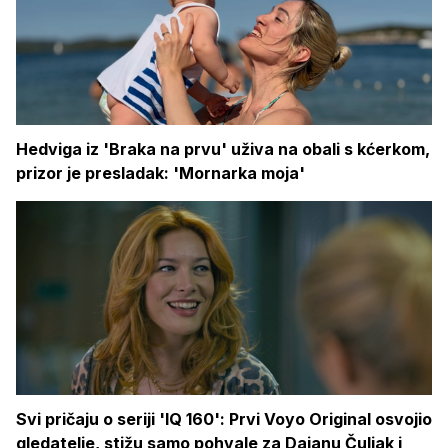
Hedviga iz 'Braka na prvu' uživa na obali s kćerkom,
prizor je presladak: 'Mornarka moja'
Svi pričaju o seriji 'IQ 160': Prvi Voyo Original osvojio
gledatelje, stižu samo pohvale za Dajanu Čuljak i