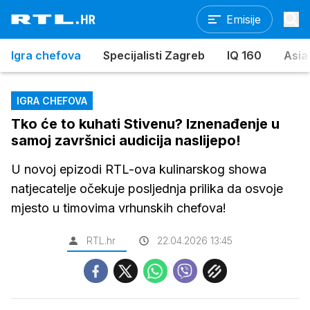
Emisije
Igra chefova
Specijalisti Zagreb
IQ 160
Asia
IGRA CHEFOVA
Tko će to kuhati Stivenu? Iznenađenje u
samoj završnici audicija naslijepo!
U novoj epizodi RTL-ova kulinarskog showa
natjecatelje očekuje posljednja prilika da osvoje
mjesto u timovima vrhunskih chefova!
RTL.hr
22.04.2026 13:45