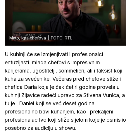
Mato, Igra chefova
FOTO: RTL
U kuhinji će se izmjenjivati i profesionalci i
entuzijasti: mlada chefovi s impresivnim
karijerama, ugostitelji, sommelieri, ali i taksist koji
kuha za svećenike. Večeras pred chefove stiže i
chefica Daria koja je čak četiri godine provela u
kuhinji Zijavice radeći upravo za Stivena Vunića, a
tu je i Daniel koji se već deset godina
profesionalno bavi kuhanjem, kao i prekaljeni
profesionalac Ivo koji stiže s jelom koje je osmislio
posebno za audiciju u showu.