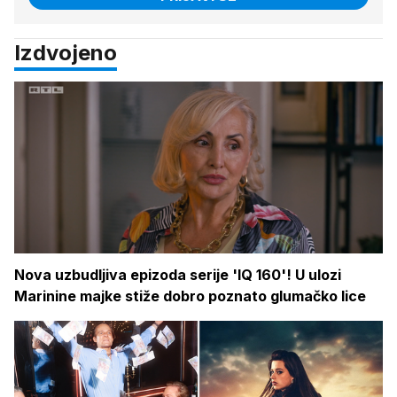
Izdvojeno
Nova uzbudljiva epizoda serije 'IQ 160'! U ulozi
Marinine majke stiže dobro poznato glumačko lice