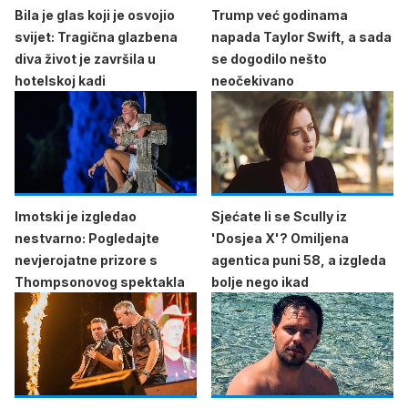
Bila je glas koji je osvojio
Trump već godinama
svijet: Tragična glazbena
napada Taylor Swift, a sada
diva život je završila u
se dogodilo nešto
hotelskoj kadi
neočekivano
Imotski je izgledao
Sjećate li se Scully iz
nestvarno: Pogledajte
'Dosjea X'? Omiljena
nevjerojatne prizore s
agentica puni 58, a izgleda
Thompsonovog spektakla
bolje nego ikad