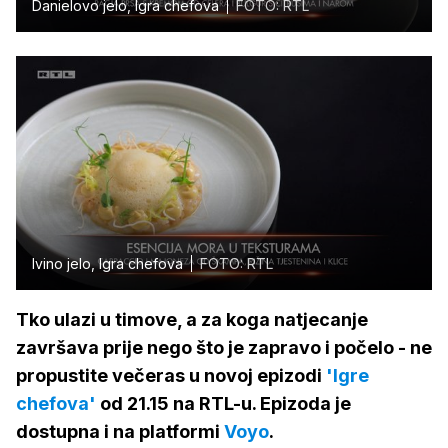
Danielovo jelo, Igra chefova
FOTO: RTL
Ivino jelo, Igra chefova
FOTO: RTL
Tko ulazi u timove, a za koga natjecanje
završava prije nego što je zapravo i počelo - ne
propustite večeras u novoj epizodi
'Igre
chefova'
od 21.15 na RTL-u. Epizoda je
dostupna i na platformi
Voyo
.