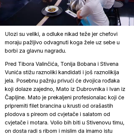
Loaded
:
100.00%
/
Upali
zvuk
Ulozi su veliki, a odluke nikad teže jer chefovi
moraju pažljivo odvagnuti koga žele uz sebe u
borbi za glavnu nagradu.
Pred Tibora Valinčića, Tonija Bobana i Stivena
Vunića stižu raznoliki kandidati i još raznolikija
jela. Posebnu pažnju privući će dvojica rođaka
koji dolaze zajedno, Mato iz Dubrovnika i Ivan iz
Čapljine. Mato je prekaljeni profesionalac koji će
pripremiti filet brancina u krusti od orašastih
plodova s pireom od cvjetače i salatom od
cvjetače i motara. Volio bih biti u Stivenovu timu,
on dosta radi s ribom i mislim da imamo istu