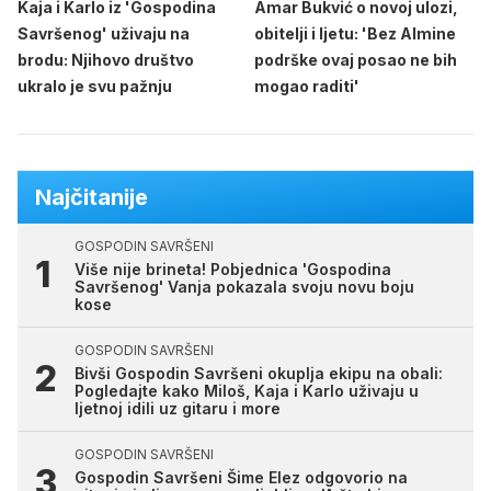
Kaja i Karlo iz 'Gospodina
Amar Bukvić o novoj ulozi,
Savršenog' uživaju na
obitelji i ljetu: 'Bez Almine
brodu: Njihovo društvo
podrške ovaj posao ne bih
ukralo je svu pažnju
mogao raditi'
Najčitanije
GOSPODIN SAVRŠENI
Više nije brineta! Pobjednica 'Gospodina
Savršenog' Vanja pokazala svoju novu boju
kose
GOSPODIN SAVRŠENI
Bivši Gospodin Savršeni okuplja ekipu na obali:
Pogledajte kako Miloš, Kaja i Karlo uživaju u
ljetnoj idili uz gitaru i more
GOSPODIN SAVRŠENI
Gospodin Savršeni Šime Elez odgovorio na