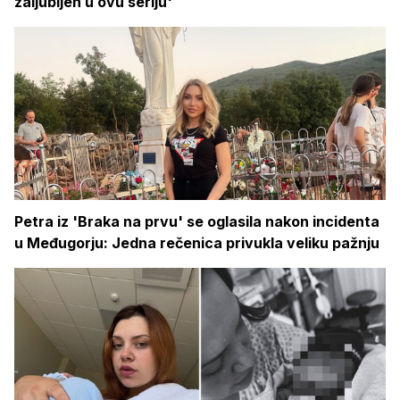
zaljubljen u ovu seriju'
Petra iz 'Braka na prvu' se oglasila nakon incidenta
u Međugorju: Jedna rečenica privukla veliku pažnju