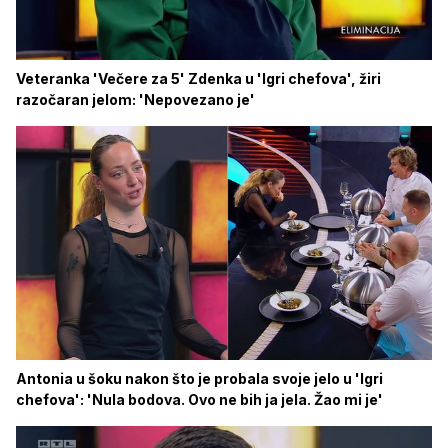
Veteranka 'Večere za 5' Zdenka u 'Igri chefova', žiri
razočaran jelom: 'Nepovezano je'
Antonia u šoku nakon što je probala svoje jelo u 'Igri
chefova': 'Nula bodova. Ovo ne bih ja jela. Žao mi je'