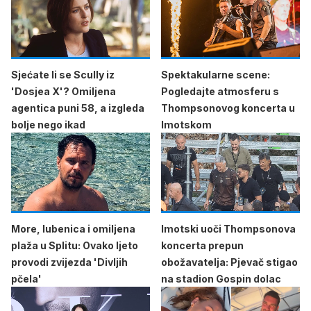
Sjećate li se Scully iz
Spektakularne scene:
'Dosjea X'? Omiljena
Pogledajte atmosferu s
agentica puni 58, a izgleda
Thompsonovog koncerta u
bolje nego ikad
Imotskom
More, lubenica i omiljena
Imotski uoči Thompsonova
plaža u Splitu: Ovako ljeto
koncerta prepun
provodi zvijezda 'Divljih
obožavatelja: Pjevač stigao
pčela'
na stadion Gospin dolac