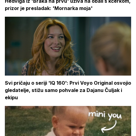
Hedviga iz 'Braka na prvu' uživa na obali s kćerkom,
prizor je presladak: 'Mornarka moja'
Svi pričaju o seriji 'IQ 160': Prvi Voyo Original osvojio
gledatelje, stižu samo pohvale za Dajanu Čuljak i
ekipu