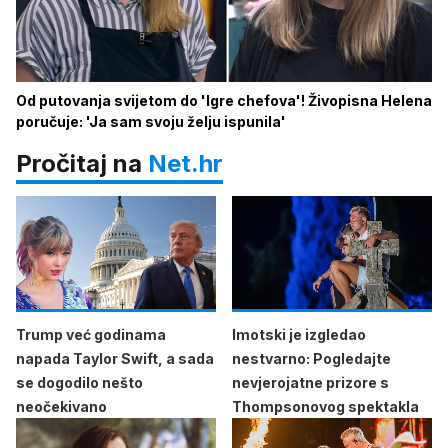
Od putovanja svijetom do 'Igre chefova'! Živopisna Helena
poručuje: 'Ja sam svoju želju ispunila'
Pročitaj na
Net.hr
Trump već godinama
Imotski je izgledao
napada Taylor Swift, a sada
nestvarno: Pogledajte
se dogodilo nešto
nevjerojatne prizore s
neočekivano
Thompsonovog spektakla