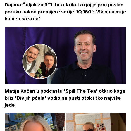
Dajana Čuljak za RTL.hr otkrila tko joj je prvi poslao
poruku nakon premijere serije 'IQ 160': 'Skinula mi je
kamen sa srca'
Matija Kačan u podcastu 'Spill The Tea' otkrio koga
bi iz 'Divljih pčela' vodio na pusti otok i tko najviše
jede