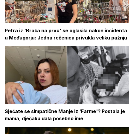
Petra iz 'Braka na prvu' se oglasila nakon incidenta
u Međugorju: Jedna rečenica privukla veliku pažnju
Sjećate se simpatične Manje iz 'Farme'? Postala je
mama, dječaku dala posebno ime