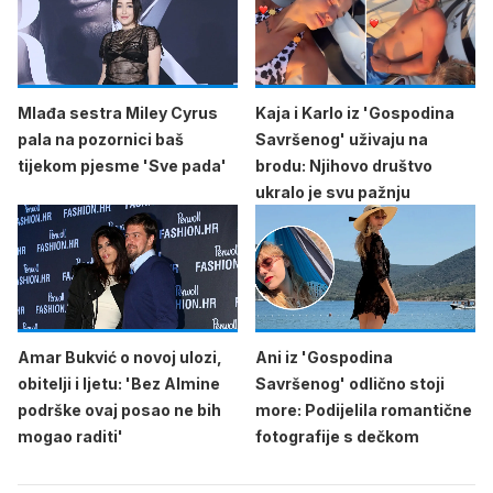
Mlađa sestra Miley Cyrus
Kaja i Karlo iz 'Gospodina
pala na pozornici baš
Savršenog' uživaju na
tijekom pjesme 'Sve pada'
brodu: Njihovo društvo
ukralo je svu pažnju
Amar Bukvić o novoj ulozi,
Ani iz 'Gospodina
obitelji i ljetu: 'Bez Almine
Savršenog' odlično stoji
podrške ovaj posao ne bih
more: Podijelila romantične
mogao raditi'
fotografije s dečkom