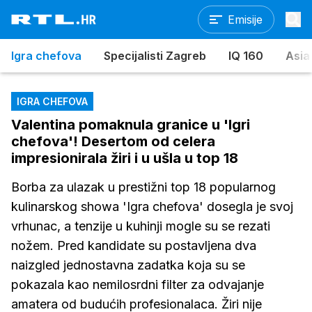
Emisije
Igra chefova
Specijalisti Zagreb
IQ 160
Asia
IGRA CHEFOVA
Valentina pomaknula granice u 'Igri
chefova'! Desertom od celera
impresionirala žiri i u ušla u top 18
Borba za ulazak u prestižni top 18 popularnog
kulinarskog showa 'Igra chefova' dosegla je svoj
vrhunac, a tenzije u kuhinji mogle su se rezati
nožem. Pred kandidate su postavljena dva
naizgled jednostavna zadatka koja su se
pokazala kao nemilosrdni filter za odvajanje
amatera od budućih profesionalaca. Žiri nije