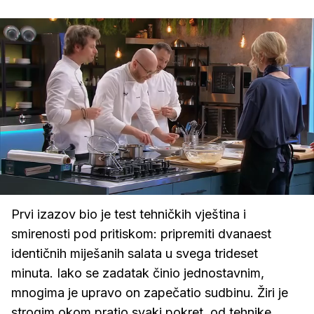
Loaded
:
100.00%
/
Upali
zvuk
Prvi izazov bio je test tehničkih vještina i
smirenosti pod pritiskom: pripremiti dvanaest
identičnih miješanih salata u svega trideset
minuta. Iako se zadatak činio jednostavnim,
mnogima je upravo on zapečatio sudbinu. Žiri je
strogim okom pratio svaki pokret, od tehnike