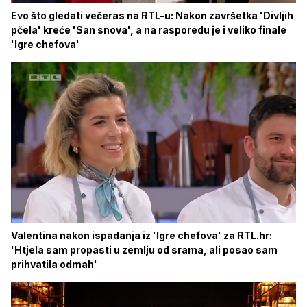
Evo što gledati večeras na RTL-u: Nakon završetka 'Divljih
pčela' kreće 'San snova', a na rasporedu je i veliko finale
'Igre chefova'
Valentina nakon ispadanja iz 'Igre chefova' za RTL.hr:
'Htjela sam propasti u zemlju od srama, ali posao sam
prihvatila odmah'