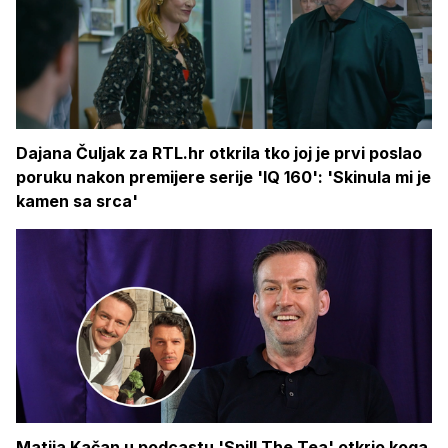
Dajana Čuljak za RTL.hr otkrila tko joj je prvi poslao
poruku nakon premijere serije 'IQ 160': 'Skinula mi je
kamen sa srca'
Matija Kačan u podcastu 'Spill The Tea' otkrio koga