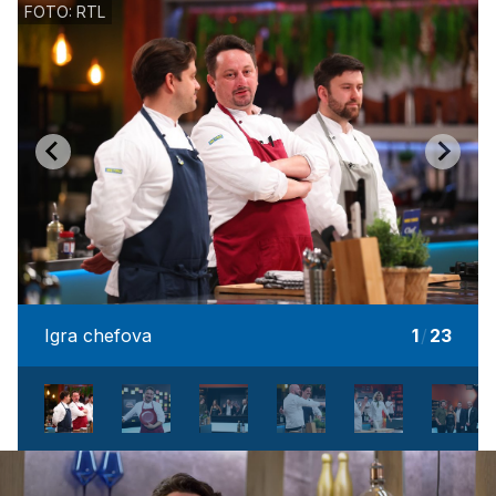
FOTO: RTL
Igra chefova
1
/
23