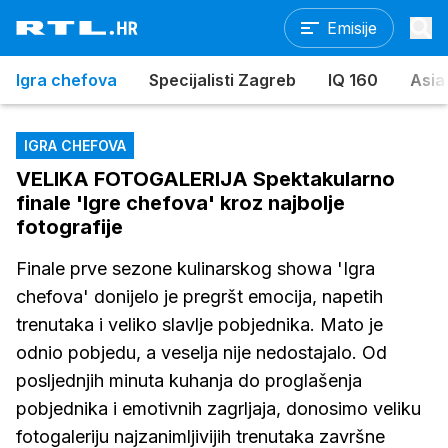
Emisije
Igra chefova
Specijalisti Zagreb
IQ 160
Asia
IGRA CHEFOVA
VELIKA FOTOGALERIJA Spektakularno
finale 'Igre chefova' kroz najbolje
fotografije
Finale prve sezone kulinarskog showa 'Igra
chefova' donijelo je pregršt emocija, napetih
trenutaka i veliko slavlje pobjednika. Mato je
odnio pobjedu, a veselja nije nedostajalo. Od
posljednjih minuta kuhanja do proglašenja
pobjednika i emotivnih zagrljaja, donosimo veliku
fotogaleriju najzanimljivijih trenutaka završne