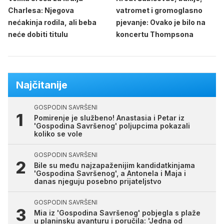
Charlesa: Njegova
vatromet i gromoglasno
nećakinja rodila, ali beba
pjevanje: Ovako je bilo na
neće dobiti titulu
koncertu Thompsona
Najčitanije
GOSPODIN SAVRŠENI
Pomirenje je službeno! Anastasia i Petar iz
'Gospodina Savršenog' poljupcima pokazali
koliko se vole
GOSPODIN SAVRŠENI
Bile su među najzapaženijim kandidatkinjama
'Gospodina Savršenog', a Antonela i Maja i
danas njeguju posebno prijateljstvo
GOSPODIN SAVRŠENI
Mia iz 'Gospodina Savršenog' pobjegla s plaže
u planinsku avanturu i poručila: 'Jedna od