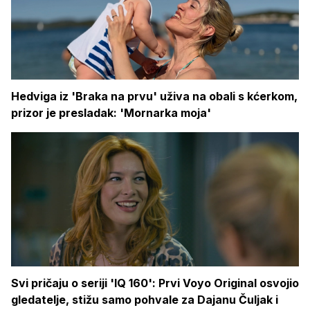
Hedviga iz 'Braka na prvu' uživa na obali s kćerkom,
prizor je presladak: 'Mornarka moja'
Svi pričaju o seriji 'IQ 160': Prvi Voyo Original osvojio
gledatelje, stižu samo pohvale za Dajanu Čuljak i