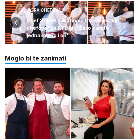
IGRA CHEFOVA
Chef Stiven o Matinom trijumfu u 'Igri
chefova' za RTL.hr: 'Želio sam to
jednako kao i on'
Moglo bi te zanimati