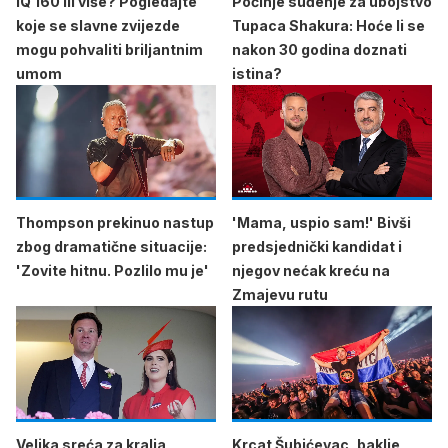
IQ 160 ili više? Pogledajte
Počinje suđenje za ubojstvo
koje se slavne zvijezde
Tupaca Shakura: Hoće li se
mogu pohvaliti briljantnim
nakon 30 godina doznati
umom
istina?
Thompson prekinuo nastup
'Mama, uspio sam!' Bivši
zbog dramatične situacije:
predsjednički kandidat i
'Zovite hitnu. Pozlilo mu je'
njegov nećak kreću na
Zmajevu rutu
Velika sreća za kralja
Krcat Šubićevac, baklje,