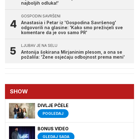
najboljih odluka!'
GOSPODIN SAVRŠENI
Anastasia i Petar iz 'Gospodina Savršenog'
odgovorili na glasine: 'Kako smo preživjeli sve
komentare da je ovo samo PR'
LJUBAV JE NA SELU
Antonija šokirana Mirjaninim plesom, a ona se
požalila: 'Žene osjećaju odbojnost prema meni'
SHOW
DIVLJE PČELE
POGLEDAJ
BONUS VIDEO
GLEDAJ SADA