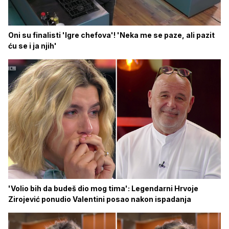
Oni su finalisti 'Igre chefova'! 'Neka me se paze, ali pazit
ću se i ja njih'
'Volio bih da budeš dio mog tima': Legendarni Hrvoje
Zirojević ponudio Valentini posao nakon ispadanja