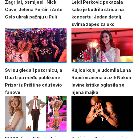
Zagrljaj, osmijesi i Nick
Lejdi Perković pokazala
Cave: Jelena Perčin i Ante
kako je bodrila strica na
Gelo ukrali pažnju u Puli
koncertu: Jedan detalj
svima zapeo za oko
Svi su gledali pozornicu, a
Kujica koju je udomila Lana
Dua Lipa među publikom:
Rupić vraćena u azil: Nakon
Prizor iz Prištine oduševio
lavine kritika oglasila se
fanove
njena majka