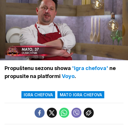
Loaded
:
70.97%
/
Upali
zvuk
Propuštenu sezonu showa
'Igra chefova'
ne
propusite na platformi
Voyo
.
IGRA CHEFOVA
MATO IGRA CHEFOVA