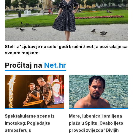
Steli iz 'Ljubav je na selu' godi bračni život, a pozirala je sa
svojom majkom
Pročitaj na
Net.hr
Spektakularne scene iz
More, lubenica i omiljena
Imotskog: Pogledajte
plaža u Splitu: Ovako ljeto
atmosferu s
provodi zvijezda 'Divljih