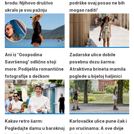
brodu: Njihovo društvo
podrške ovaj posao ne bih
ukralo je svu pažnju
mogao raditi'
Ani iz 'Gospodina
Zadarske ulice dobile
Savršenog' odlično stoji
posebnu dozu šarma:
more: Podijelila romantične
Atraktivna brineta mamila
fotografije s dečkom
poglede u bijeloj haljinici
Kakav retro šarm:
Karlovačke ulice pune čak i
Pogledajte damu u baroknoj
po vrućinama: A ove dvije