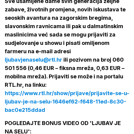
Sve usamljene dame svih generacija željne
zabave, životnih promjena, novih iskustava te
seoskih avantura na zagorskim bregima,
slavonskim ravnicama ili pak u dalmatinskim
maslinicima već sada se mogu prijaviti za
sudjelovanje u showu i pisati omiljenom
farmeru na e-mail adresi
ljubavjenaselu@rtl.hr
ili pozivom na broj 060
501 556 (0,46 EUR – fiksna mreža, 0,63 EUR –
mobilna mreža). Prijaviti se može i na portalu
RTL.hr, na linku:
https://www.rtl.hr/show/prijave/prijavite-se-u-
ljubav-je-na-selu-1646ef62-f648-11ed-8c30-
bac0e215ddad
POGLEDAJTE BONUS VIDEO OD 'LJUBAV JE
NA SELU':