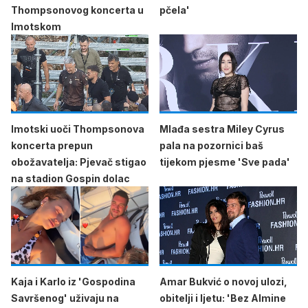
Thompsonovog koncerta u
pčela'
Imotskom
Imotski uoči Thompsonova
Mlađa sestra Miley Cyrus
koncerta prepun
pala na pozornici baš
obožavatelja: Pjevač stigao
tijekom pjesme 'Sve pada'
na stadion Gospin dolac
Kaja i Karlo iz 'Gospodina
Amar Bukvić o novoj ulozi,
Savršenog' uživaju na
obitelji i ljetu: 'Bez Almine