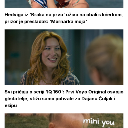
Hedviga iz 'Braka na prvu' uživa na obali s kćerkom,
prizor je presladak: 'Mornarka moja'
Svi pričaju o seriji 'IQ 160': Prvi Voyo Original osvojio
gledatelje, stižu samo pohvale za Dajanu Čuljak i
ekipu