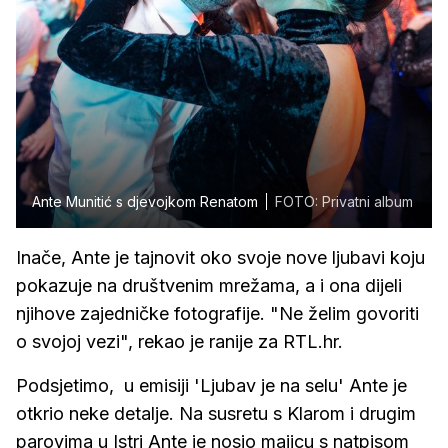
Ante Munitić s djevojkom Renatom
FOTO: Privatni album
Inače, Ante je tajnovit oko svoje nove ljubavi koju
pokazuje na društvenim mrežama, a i ona dijeli
njihove zajedničke fotografije. "Ne želim govoriti
o svojoj vezi", rekao je ranije za RTL.hr.
Podsjetimo, u emisiji 'Ljubav je na selu' Ante je
otkrio neke detalje. Na susretu s Klarom i drugim
parovima u Istri Ante je nosio majicu s natpisom