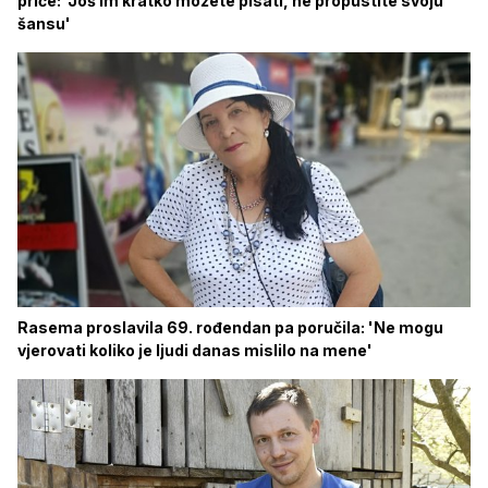
priče: 'Još im kratko možete pisati, ne propustite svoju
šansu'
Rasema proslavila 69. rođendan pa poručila: 'Ne mogu
vjerovati koliko je ljudi danas mislilo na mene'