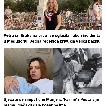
Petra iz 'Braka na prvu' se oglasila nakon incidenta
u Međugorju: Jedna rečenica privukla veliku pažnju
Sjećate se simpatične Manje iz 'Farme'? Postala je
mama, dječaku dala posebno ime