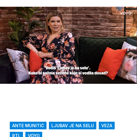
Loaded
:
23.71%
/
Upali
zvuk
ANTE MUNITIĆ
LJUBAV JE NA SELU
VEZA
RTL
VOYO