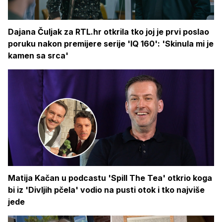
Dajana Čuljak za RTL.hr otkrila tko joj je prvi poslao
poruku nakon premijere serije 'IQ 160': 'Skinula mi je
kamen sa srca'
Matija Kačan u podcastu 'Spill The Tea' otkrio koga
bi iz 'Divljih pčela' vodio na pusti otok i tko najviše
jede