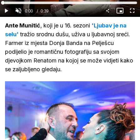
Gledaj
Loaded
:
99.84%
Current
0:00
/
Duration
0:39
Gledaj
Upali
Slika
Cijel
zvuk
u
zasl
slici
Time
Ante Munitić
, koji je u 16. sezoni
'Ljubav je na
selu'
tražio srodnu dušu, uživa u ljubavnoj sreći.
Farmer iz mjesta Donja Banda na Pelješcu
podijelio je romantičnu fotografiju sa svojom
djevojkom Renatom na kojoj se može vidjeti kako
se zaljubljeno gledaju.