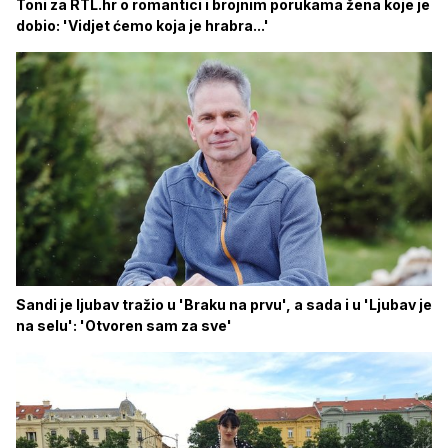
Toni za RTL.hr o romantici i brojnim porukama žena koje je
dobio: 'Vidjet ćemo koja je hrabra...'
Sandi je ljubav tražio u 'Braku na prvu', a sada i u 'Ljubav je
na selu': 'Otvoren sam za sve'