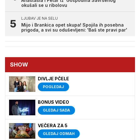
Anastasia i Petar iz 'Gospodina Savršenog'
okušali se u ribolovu
LJUBAV JE NA SELU
Mijo i Brankica opet skupa! Spojila ih posebna
prigoda, a svi su oduševljeni: 'Baš ste pravi par'
SHOW
DIVLJE PČELE
POGLEDAJ
BONUS VIDEO
GLEDAJ SADA
VEČERA ZA 5
GLEDAJ ODMAH