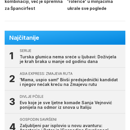
kombinaciji, već je spremna
'rolerice' u minjacima
za Špancirfest
ukrale sve poglede
Najčitanije
SERIJE
Turska glumica nema sreće u ljubavi: Doživjela
je krah braka u manje od godinu dana
ASIA EXPRESS: ZMAJEVA RUTA
'Mama, uspio sam!' Bivši predsjednički kandidat
i njegov nećak kreću na Zmajevu rutu
DIVLJE PČELE
Evo koje je sve ljetne komade Sanja Vejnović
ponijela na odmor iz snova u Italiju
GOSPODIN SAVRŠENI
Zaljubljeni par isplovio u novu avanturu: