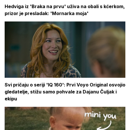
Hedviga iz 'Braka na prvu' uživa na obali s kćerkom,
prizor je presladak: 'Mornarka moja'
Svi pričaju o seriji 'IQ 160': Prvi Voyo Original osvojio
gledatelje, stižu samo pohvale za Dajanu Čuljak i
ekipu