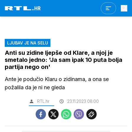
LJUBAV JE NA SELU
Anti su zidine ljepše od Klare, a njoj je
smetalo jedno: 'Ja sam ipak 10 puta bolja
partija nego on'
Ante je podučio Klaru o zidinama, a ona se
požalila da je ni ne gleda
RTL.hr
23.11.2023 08:00