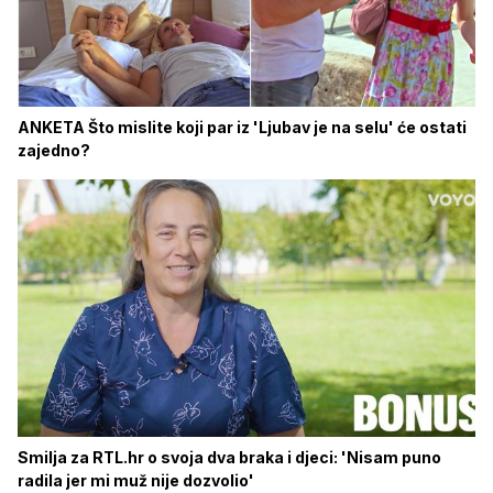
ANKETA Što mislite koji par iz 'Ljubav je na selu' će ostati
zajedno?
Smilja za RTL.hr o svoja dva braka i djeci: 'Nisam puno
radila jer mi muž nije dozvolio'