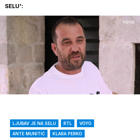
SELU':
Loaded
:
20.25%
/
Upali
zvuk
LJUBAV JE NA SELU
RTL
VOYO
ANTE MUNITIĆ
KLARA PERKO