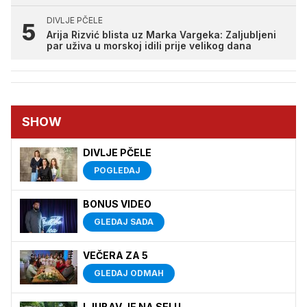
DIVLJE PČELE
Arija Rizvić blista uz Marka Vargeka: Zaljubljeni
par uživa u morskoj idili prije velikog dana
SHOW
DIVLJE PČELE
POGLEDAJ
BONUS VIDEO
GLEDAJ SADA
VEČERA ZA 5
GLEDAJ ODMAH
LJUBAV JE NA SELU