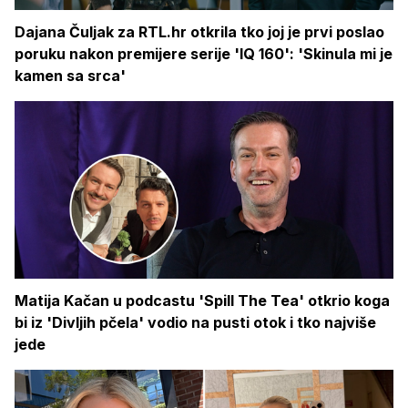
Dajana Čuljak za RTL.hr otkrila tko joj je prvi poslao
poruku nakon premijere serije 'IQ 160': 'Skinula mi je
kamen sa srca'
Matija Kačan u podcastu 'Spill The Tea' otkrio koga
bi iz 'Divljih pčela' vodio na pusti otok i tko najviše
jede