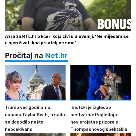
Azra za RTL.hr o kćeri koja živi u Sloveniji: 'Ne miješam se
u njen život, kao prijateljice smo'
Pročitaj na
Net.hr
Trump već godinama
Imotski je izgledao
napada Taylor Swift, a sada
nestvarno: Pogledajte
se dogodilo nešto
nevjerojatne prizore s
neočekivano
Thompsonovog spektakla