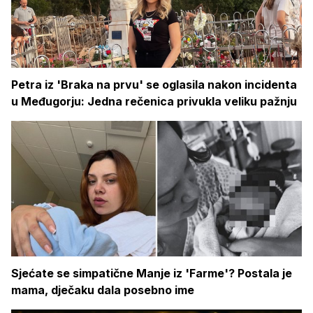
Petra iz 'Braka na prvu' se oglasila nakon incidenta
u Međugorju: Jedna rečenica privukla veliku pažnju
Sjećate se simpatične Manje iz 'Farme'? Postala je
mama, dječaku dala posebno ime