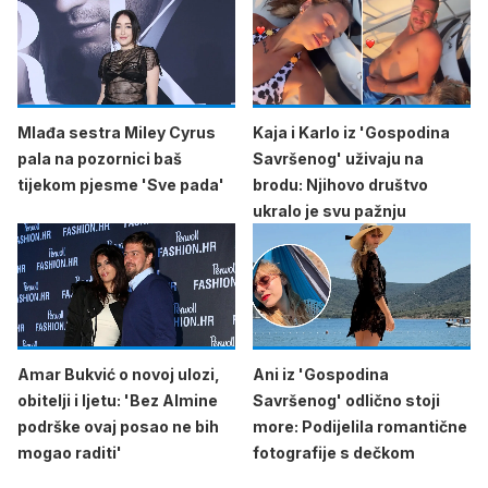
Mlađa sestra Miley Cyrus
Kaja i Karlo iz 'Gospodina
pala na pozornici baš
Savršenog' uživaju na
tijekom pjesme 'Sve pada'
brodu: Njihovo društvo
ukralo je svu pažnju
Amar Bukvić o novoj ulozi,
Ani iz 'Gospodina
obitelji i ljetu: 'Bez Almine
Savršenog' odlično stoji
podrške ovaj posao ne bih
more: Podijelila romantične
mogao raditi'
fotografije s dečkom