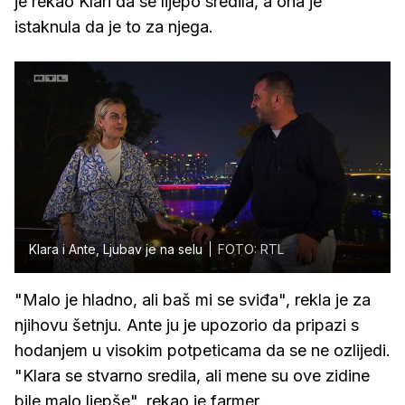
je rekao Klari da se lijepo sredila, a ona je
istaknula da je to za njega.
Klara i Ante, Ljubav je na selu
FOTO: RTL
"Malo je hladno, ali baš mi se sviđa", rekla je za
njihovu šetnju. Ante ju je upozorio da pripazi s
hodanjem u visokim potpeticama da se ne ozlijedi.
"Klara se stvarno sredila, ali mene su ove zidine
bile malo ljepše", rekao je farmer.