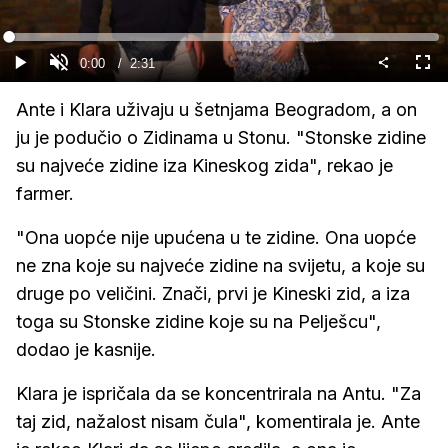
Gledaj
Loaded
:
0%
Current
0:00
/
Duration
2:31
Gledaj
Upali
Cijel
zvuk
zasl
Time
Ante i Klara uživaju u šetnjama Beogradom, a on
ju je podučio o Zidinama u Stonu. "Stonske zidine
su najveće zidine iza Kineskog zida", rekao je
farmer.
"Ona uopće nije upućena u te zidine. Ona uopće
ne zna koje su najveće zidine na svijetu, a koje su
druge po veličini. Znači, prvi je Kineski zid, a iza
toga su Stonske zidine koje su na Pelješcu",
dodao je kasnije.
Klara je ispričala da se koncentrirala na Antu. "Za
taj zid, nažalost nisam čula", komentirala je. Ante