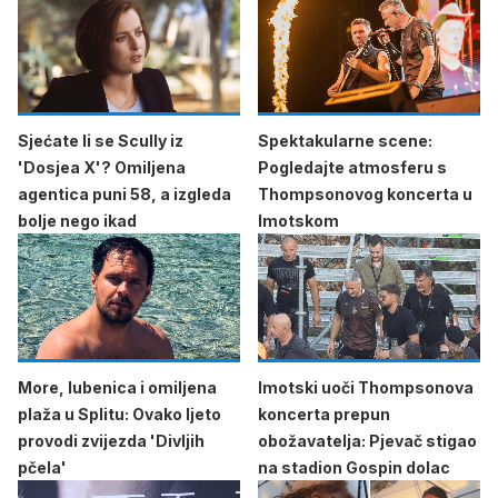
Sjećate li se Scully iz
Spektakularne scene:
'Dosjea X'? Omiljena
Pogledajte atmosferu s
agentica puni 58, a izgleda
Thompsonovog koncerta u
bolje nego ikad
Imotskom
More, lubenica i omiljena
Imotski uoči Thompsonova
plaža u Splitu: Ovako ljeto
koncerta prepun
provodi zvijezda 'Divljih
obožavatelja: Pjevač stigao
pčela'
na stadion Gospin dolac