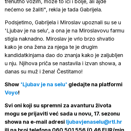
trenutno vozim, može to ići i bolje, ali ajde
nećemo se žaliti", rekla je tada Gabrijela.
Podsjetimo, Gabrijela i Miroslav upoznali su se u
'Ljubav je na selu', a ona je na Miroslavovu farmu
stigla naknadno. Miroslav je vrlo brzo shvatio
kako je ona žena za njega te je drugim
kandidatkinjama dao do znanja kako je zaljubljen
u nju. Njihova priča se nastavila i izvan showa, a
danas su muž i žena! Čestitamo!
Show
'Ljubav je na selu'
gledajte na platformi
Voyo
!
Svi oni koji su spremni za avanturu života
mogu se prijaviti već sada u novu, 17. sezonu
showa na e-mail adresi
ljubavjenaselu@rtl.hr
ili na broj telefona 060 501 556 (0,46 EUR/min