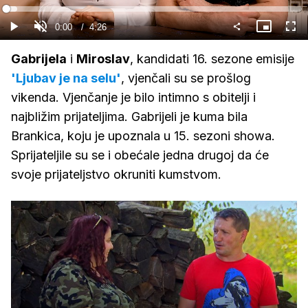
Gledaj
Loaded
:
7.49%
Current
0:00
/
Duration
4:26
Gledaj
Upali
Slika
Cijel
zvuk
u
zasl
slici
Time
Gabrijela
i
Miroslav
, kandidati 16. sezone emisije
'Ljubav je na selu'
, vjenčali su se prošlog
vikenda. Vjenčanje je bilo intimno s obitelji i
najbližim prijateljima. Gabrijeli je kuma bila
Brankica, koju je upoznala u 15. sezoni showa.
Sprijateljile su se i obećale jedna drugoj da će
svoje prijateljstvo okruniti kumstvom.