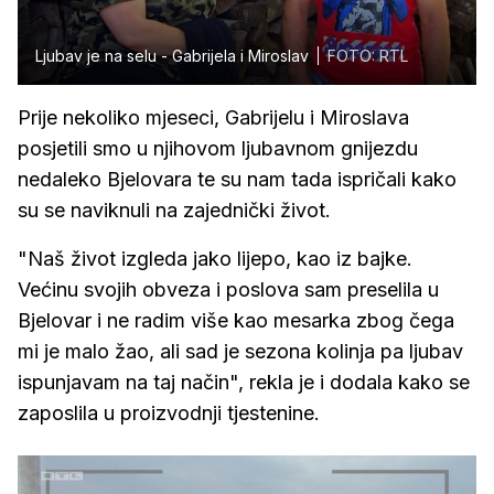
Ljubav je na selu - Gabrijela i Miroslav
FOTO: RTL
Prije nekoliko mjeseci, Gabrijelu i Miroslava
posjetili smo u njihovom ljubavnom gnijezdu
nedaleko Bjelovara te su nam tada ispričali kako
su se naviknuli na zajednički život.
"Naš život izgleda jako lijepo, kao iz bajke.
Većinu svojih obveza i poslova sam preselila u
Bjelovar i ne radim više kao mesarka zbog čega
mi je malo žao, ali sad je sezona kolinja pa ljubav
ispunjavam na taj način", rekla je i dodala kako se
zaposlila u proizvodnji tjestenine.