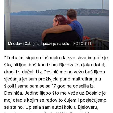
Miroslav i Gabrijela, Ljubav je na selu
FOTO: RTL
"Treba mi sigurno još malo da sve shvatim gdje je
što, ali ljudi baš kao i sam Bjelovar su jako dobri,
dragi i srdačni. Uz Desinić me ne vežu baš lijepa
sjećanja jer sam proživjela puno maltretiranja u
školi i sama sam se sa 17 godina odselila iz
Desinića. Jedino lijepo što me veže uz Desinić je
moj otac s kojim se redovito čujem i posjećujemo
se stalno. Upisala sam autoškolu u Bjelovaru,