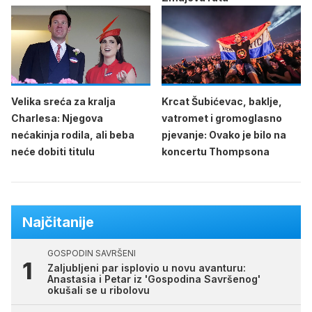
Velika sreća za kralja
Krcat Šubićevac, baklje,
Charlesa: Njegova
vatromet i gromoglasno
nećakinja rodila, ali beba
pjevanje: Ovako je bilo na
neće dobiti titulu
koncertu Thompsona
Najčitanije
GOSPODIN SAVRŠENI
Zaljubljeni par isplovio u novu avanturu:
Anastasia i Petar iz 'Gospodina Savršenog'
okušali se u ribolovu