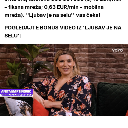
– fiksna mreža; 0,63 EUR/min – mobilna
mreža). ''Ljubav je na selu'' vas čeka!
POGLEDAJTE BONUS VIDEO IZ 'LJUBAV JE NA
SELU':
Loaded
:
7.90%
/
Upali
zvuk