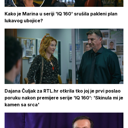
Kako je Marina u seriji 'IQ 160' srušila pakleni plan
lukavog ubojice?
Dajana Čuljak za RTL.hr otkrila tko joj je prvi poslao
poruku nakon premijere serije 'IQ 160': 'Skinula mi je
kamen sa srca'