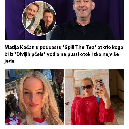
Matija Kačan u podcastu 'Spill The Tea' otkrio koga
bi iz 'Divljih pčela' vodio na pusti otok i tko najviše
jede