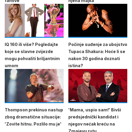
fanove
njena majka
IQ 160 ili više? Pogledajte
Počinje suđenje za ubojstvo
koje se slavne zvijezde
Tupaca Shakura: Hoće li se
mogu pohvaliti briljantnim
nakon 30 godina doznati
umom
istina?
Thompson prekinuo nastup
'Mama, uspio sam!' Bivši
zbog dramatične situacije:
predsjednički kandidat i
'Zovite hitnu. Pozlilo mu je'
njegov nećak kreću na
Zmajevu rutu