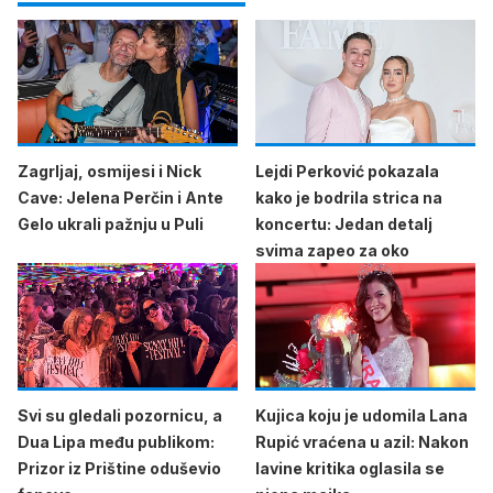
Zagrljaj, osmijesi i Nick
Lejdi Perković pokazala
Cave: Jelena Perčin i Ante
kako je bodrila strica na
Gelo ukrali pažnju u Puli
koncertu: Jedan detalj
svima zapeo za oko
Svi su gledali pozornicu, a
Kujica koju je udomila Lana
Dua Lipa među publikom:
Rupić vraćena u azil: Nakon
Prizor iz Prištine oduševio
lavine kritika oglasila se