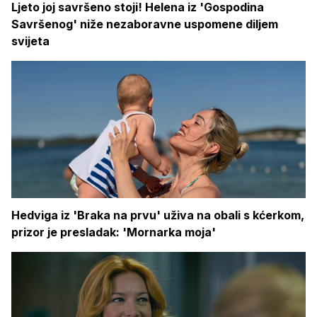
Ljeto joj savršeno stoji! Helena iz 'Gospodina
Savršenog' niže nezaboravne uspomene diljem
svijeta
Hedviga iz 'Braka na prvu' uživa na obali s kćerkom,
prizor je presladak: 'Mornarka moja'