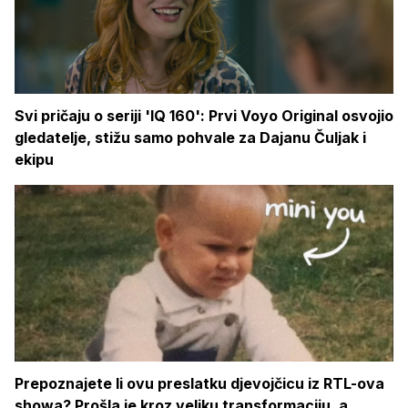
Svi pričaju o seriji 'IQ 160': Prvi Voyo Original osvojio
gledatelje, stižu samo pohvale za Dajanu Čuljak i
ekipu
Prepoznajete li ovu preslatku djevojčicu iz RTL-ova
showa? Prošla je kroz veliku transformaciju, a