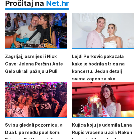
Pročitaj na
Net.hr
Zagrljaj, osmijesi i Nick
Lejdi Perković pokazala
Cave: Jelena Perčin i Ante
kako je bodrila strica na
Gelo ukrali pažnju u Puli
koncertu: Jedan detalj
svima zapeo za oko
Svi su gledali pozornicu, a
Kujica koju je udomila Lana
Dua Lipa među publikom:
Rupić vraćena u azil: Nakon