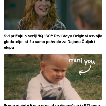
Svi pričaju o seriji 'IQ 160': Prvi Voyo Original osvojio
gledatelje, stižu samo pohvale za Dajanu Čuljak i
ekipu
Prepoznajete li ovu preslatku djevojčicu iz RTL-ova