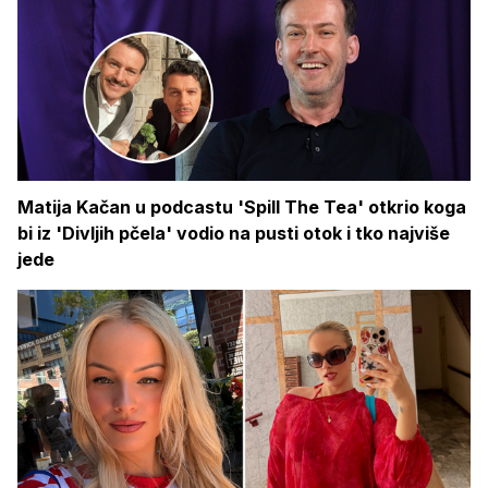
Matija Kačan u podcastu 'Spill The Tea' otkrio koga
bi iz 'Divljih pčela' vodio na pusti otok i tko najviše
jede