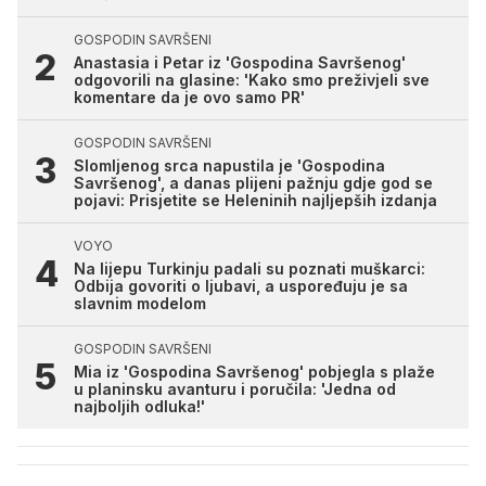
GOSPODIN SAVRŠENI
Anastasia i Petar iz 'Gospodina Savršenog'
odgovorili na glasine: 'Kako smo preživjeli sve
komentare da je ovo samo PR'
GOSPODIN SAVRŠENI
Slomljenog srca napustila je 'Gospodina
Savršenog', a danas plijeni pažnju gdje god se
pojavi: Prisjetite se Heleninih najljepših izdanja
VOYO
Na lijepu Turkinju padali su poznati muškarci:
Odbija govoriti o ljubavi, a uspoređuju je sa
slavnim modelom
GOSPODIN SAVRŠENI
Mia iz 'Gospodina Savršenog' pobjegla s plaže
u planinsku avanturu i poručila: 'Jedna od
najboljih odluka!'