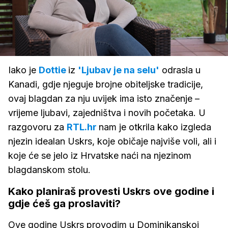
Loaded
:
13.29%
/
Upali
zvuk
Iako je
Dottie
iz
'Ljubav je na selu'
odrasla u
Kanadi, gdje njeguje brojne obiteljske tradicije,
ovaj blagdan za nju uvijek ima isto značenje –
vrijeme ljubavi, zajedništva i novih početaka. U
razgovoru za
RTL.hr
nam je otkrila kako izgleda
njezin idealan Uskrs, koje običaje najviše voli, ali i
koje će se jelo iz Hrvatske naći na njezinom
blagdanskom stolu.
Kako planiraš provesti Uskrs ove godine i
gdje ćeš ga proslaviti?
Ove godine Uskrs provodim u Dominikanskoj