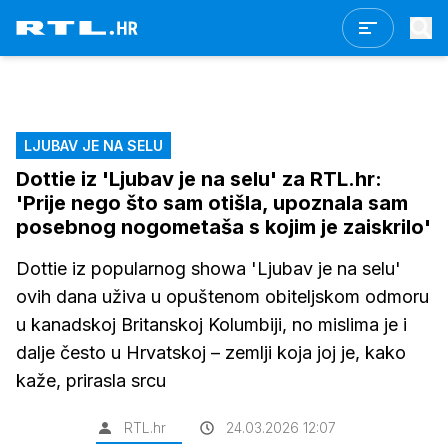
LJUBAV JE NA SELU
Dottie iz 'Ljubav je na selu' za RTL.hr:
'Prije nego što sam otišla, upoznala sam
posebnog nogometaša s kojim je zaiskrilo'
Dottie iz popularnog showa 'Ljubav je na selu'
ovih dana uživa u opuštenom obiteljskom odmoru
u kanadskoj Britanskoj Kolumbiji, no mislima je i
dalje često u Hrvatskoj – zemlji koja joj je, kako
kaže, prirasla srcu
RTL.hr
24.03.2026 12:07