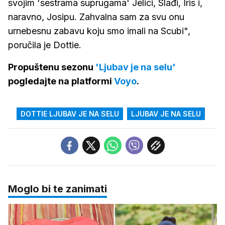
svojim 'sestrama suprugama' Jelici, Slađi, Iris i,
naravno, Josipu. Zahvalna sam za svu onu
urnebesnu zabavu koju smo imali na Scubi",
poručila je Dottie.
Propuštenu sezonu
'Ljubav je na selu'
pogledajte na platformi
Voyo
.
DOTTIE LJUBAV JE NA SELU
LJUBAV JE NA SELU
Moglo bi te zanimati