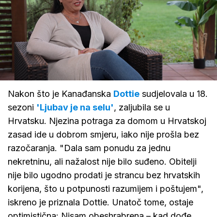
Loaded
:
13.29%
/
Upali
zvuk
Nakon što je Kanađanska
Dottie
sudjelovala u 18.
sezoni
'Ljubav je na selu'
, zaljubila se u
Hrvatsku. Njezina potraga za domom u Hrvatskoj
zasad ide u dobrom smjeru, iako nije prošla bez
razočaranja. "Dala sam ponudu za jednu
nekretninu, ali nažalost nije bilo suđeno. Obitelji
nije bilo ugodno prodati je strancu bez hrvatskih
korijena, što u potpunosti razumijem i poštujem",
iskreno je priznala Dottie. Unatoč tome, ostaje
optimistična: Nisam obeshrabrena – kad dođe