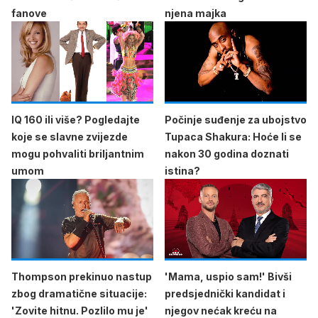
fanove
njena majka
IQ 160 ili više? Pogledajte
Počinje suđenje za ubojstvo
koje se slavne zvijezde
Tupaca Shakura: Hoće li se
mogu pohvaliti briljantnim
nakon 30 godina doznati
umom
istina?
Thompson prekinuo nastup
'Mama, uspio sam!' Bivši
zbog dramatične situacije:
predsjednički kandidat i
'Zovite hitnu. Pozlilo mu je'
njegov nećak kreću na