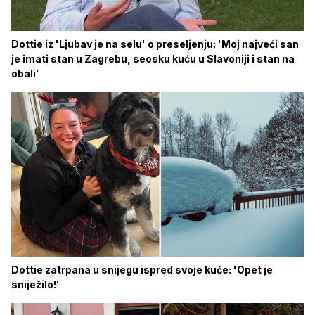
Dottie iz 'Ljubav je na selu' o preseljenju: 'Moj najveći san
je imati stan u Zagrebu, seosku kuću u Slavoniji i stan na
obali'
Dottie zatrpana u snijegu ispred svoje kuće: 'Opet je
sniježilo!'