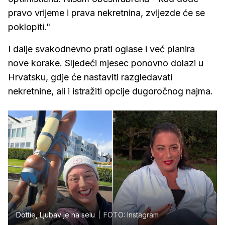
pravo vrijeme i prava nekretnina, zvijezde će se
poklopiti."
I dalje svakodnevno prati oglase i već planira
nove korake. Sljedeći mjesec ponovno dolazi u
Hrvatsku, gdje će nastaviti razgledavati
nekretnine, ali i istražiti opcije dugoročnog najma.
Dottie, Ljubav je na selu
FOTO: Instagram