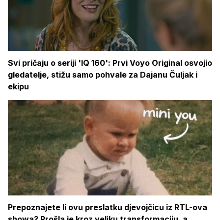
Svi pričaju o seriji 'IQ 160': Prvi Voyo Original osvojio
gledatelje, stižu samo pohvale za Dajanu Čuljak i
ekipu
Prepoznajete li ovu preslatku djevojčicu iz RTL-ova
showa? Prošla je kroz veliku transformaciju, a