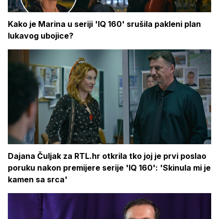
Kako je Marina u seriji 'IQ 160' srušila pakleni plan
lukavog ubojice?
Dajana Čuljak za RTL.hr otkrila tko joj je prvi poslao
poruku nakon premijere serije 'IQ 160': 'Skinula mi je
kamen sa srca'