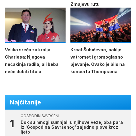
Zmajevu rutu
Velika sreća za kralja
Krcat Šubićevac, baklje,
Charlesa: Njegova
vatromet i gromoglasno
nećakinja rodila, ali beba
pjevanje: Ovako je bilo na
neće dobiti titulu
koncertu Thompsona
Najčitanije
GOSPODIN SAVRŠENI
Dok su mnogi sumnjali u njihove veze, oba para
iz 'Gospodina Savršenog' zajedno plove kroz
ljeto