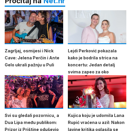
Pročitaj na
Net.hr
Zagrljaj, osmijesi i Nick
Lejdi Perković pokazala
Cave: Jelena Perčin i Ante
kako je bodrila strica na
Gelo ukrali pažnju u Puli
koncertu: Jedan detalj
svima zapeo za oko
Svi su gledali pozornicu, a
Kujica koju je udomila Lana
Dua Lipa među publikom:
Rupić vraćena u azil: Nakon
Prizor iz Prištine oduševio
lavine kritika oglasila se