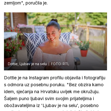
zemljom", poručila je.
Dottie, Ljubav je na selu
FOTO: RTL
Dottie je na Instagram profilu objavila i fotografiju
s odmora uz posebnu poruku. "Bez obzira kamo
idem, sjećanja na Hrvatsku uvijek me okružuju.
Šaljem puno ljubavi svim svojim prijateljima i
obožavateljima iz 'Ljubav je na selu', posebno