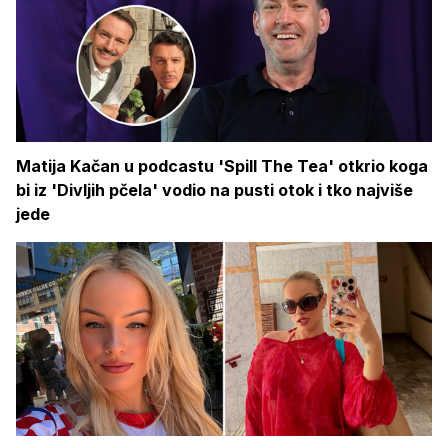
Matija Kačan u podcastu 'Spill The Tea' otkrio koga
bi iz 'Divljih pčela' vodio na pusti otok i tko najviše
jede