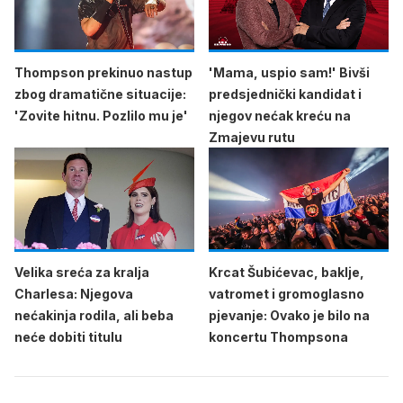
Thompson prekinuo nastup
'Mama, uspio sam!' Bivši
zbog dramatične situacije:
predsjednički kandidat i
'Zovite hitnu. Pozlilo mu je'
njegov nećak kreću na
Zmajevu rutu
Velika sreća za kralja
Krcat Šubićevac, baklje,
Charlesa: Njegova
vatromet i gromoglasno
nećakinja rodila, ali beba
pjevanje: Ovako je bilo na
neće dobiti titulu
koncertu Thompsona