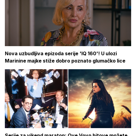
Nova uzbudljiva epizoda serije 'IQ 160'! U ulozi
Marinine majke stiže dobro poznato glumačko lice
Serije za vikend maraton: Ove Voyo hitove možete