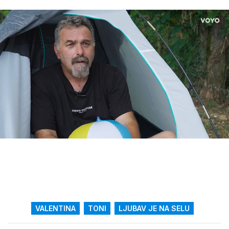
Loaded
:
30.32%
/
Upali
zvuk
VALENTINA
TONI
LJUBAV JE NA SELU