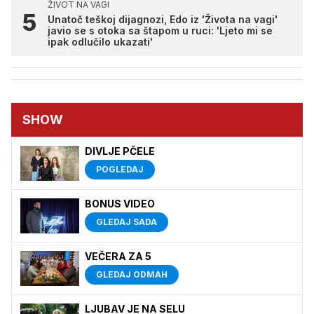
ŽIVOT NA VAGI
Unatoč teškoj dijagnozi, Edo iz 'Života na vagi'
javio se s otoka sa štapom u ruci: 'Ljeto mi se
ipak odlučilo ukazati'
SHOW
DIVLJE PČELE
POGLEDAJ
BONUS VIDEO
GLEDAJ SADA
VEČERA ZA 5
GLEDAJ ODMAH
LJUBAV JE NA SELU