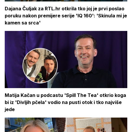
Dajana Čuljak za RTL.hr otkrila tko joj je prvi poslao
poruku nakon premijere serije 'IQ 160': 'Skinula mi je
kamen sa srca'
Matija Kačan u podcastu 'Spill The Tea' otkrio koga
bi iz 'Divljih pčela' vodio na pusti otok i tko najviše
jede