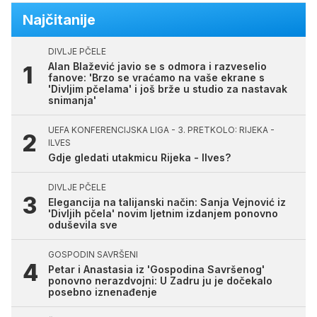
Najčitanije
DIVLJE PČELE
Alan Blažević javio se s odmora i razveselio
fanove: 'Brzo se vraćamo na vaše ekrane s
'Divljim pčelama' i još brže u studio za nastavak
snimanja'
UEFA KONFERENCIJSKA LIGA - 3. PRETKOLO: RIJEKA -
ILVES
Gdje gledati utakmicu Rijeka - Ilves?
DIVLJE PČELE
Elegancija na talijanski način: Sanja Vejnović iz
'Divljih pčela' novim ljetnim izdanjem ponovno
oduševila sve
GOSPODIN SAVRŠENI
Petar i Anastasia iz 'Gospodina Savršenog'
ponovno nerazdvojni: U Zadru ju je dočekalo
posebno iznenađenje