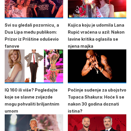
Svi su gledali pozornicu, a
Kujica koju je udomila Lana
Dua Lipa među publikom:
Rupić vraćena u azil: Nakon
Prizor iz Prištine oduševio
lavine kritika oglasila se
fanove
njena majka
IQ 160 ili više? Pogledajte
Počinje suđenje za ubojstvo
koje se slavne zvijezde
Tupaca Shakura: Hoće li se
mogu pohvaliti briljantnim
nakon 30 godina doznati
umom
istina?