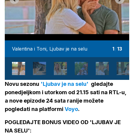
Valentina i Toni, Ljubav je na selu
1
/
13
Novu sezonu
'Ljubav je na selu'
gledajte
ponedjeljkom i utorkom od 21.15 sati na RTL-u,
a nove epizode 24 sata ranije možete
pogledati na platformi
Voyo
.
POGLEDAJTE BONUS VIDEO OD 'LJUBAV JE
NA SELU':