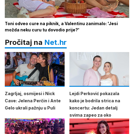
Toni odveo cure na piknik, a Valentinu zanimalo: 'Jesi
možda neku curu tu dovodio prije?'
Pročitaj na
Net.hr
Zagrljaj, osmijesi i Nick
Lejdi Perković pokazala
Cave: Jelena Perčin i Ante
kako je bodrila strica na
Gelo ukrali pažnju u Puli
koncertu: Jedan detalj
svima zapeo za oko