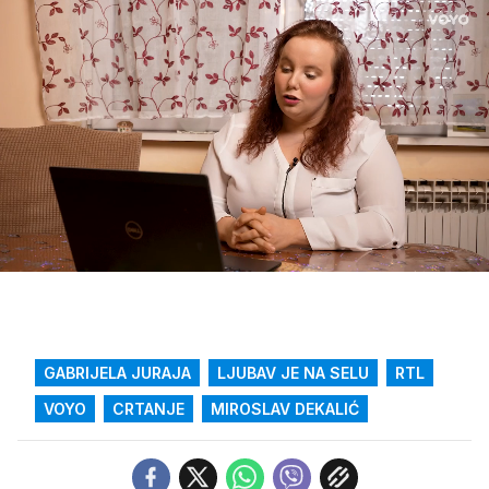
Loaded
:
13.93%
/
Upali
zvuk
GABRIJELA JURAJA
LJUBAV JE NA SELU
RTL
VOYO
CRTANJE
MIROSLAV DEKALIĆ