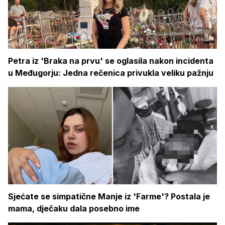
Petra iz 'Braka na prvu' se oglasila nakon incidenta
u Međugorju: Jedna rečenica privukla veliku pažnju
Sjećate se simpatične Manje iz 'Farme'? Postala je
mama, dječaku dala posebno ime