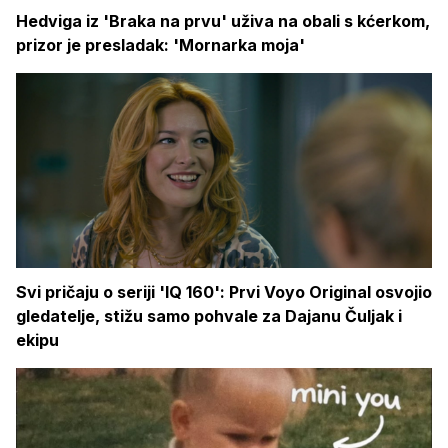
Hedviga iz 'Braka na prvu' uživa na obali s kćerkom,
prizor je presladak: 'Mornarka moja'
Svi pričaju o seriji 'IQ 160': Prvi Voyo Original osvojio
gledatelje, stižu samo pohvale za Dajanu Čuljak i
ekipu