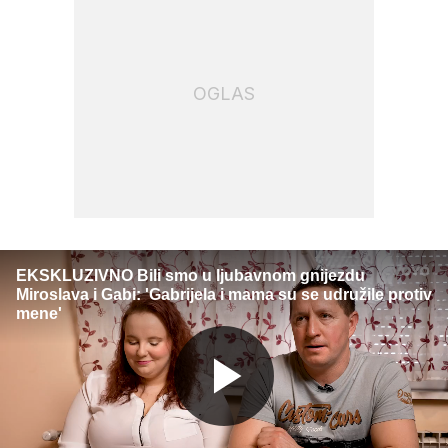
OGLAS
EKSKLUZIVNO Bili smo u ljubavnom gnijezdu
Miroslava i Gabi: 'Gabrijela i mama su se udružile protiv
mene'