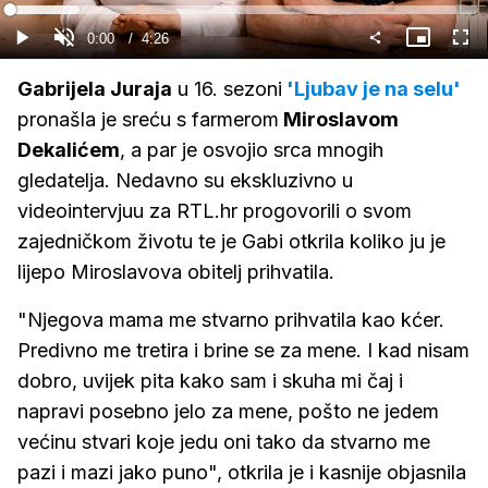
Gledaj
Loaded
:
14.98%
Current
0:00
/
Duration
4:26
Gledaj
Upali
Slika
Cijel
zvuk
u
zasl
slici
Time
Gabrijela Juraja
u 16. sezoni
'Ljubav je na selu'
pronašla je sreću s farmerom
Miroslavom
Dekalićem
, a par je osvojio srca mnogih
gledatelja. Nedavno su ekskluzivno u
videointervjuu za RTL.hr progovorili o svom
zajedničkom životu te je Gabi otkrila koliko ju je
lijepo Miroslavova obitelj prihvatila.
"Njegova mama me stvarno prihvatila kao kćer.
Predivno me tretira i brine se za mene. I kad nisam
dobro, uvijek pita kako sam i skuha mi čaj i
napravi posebno jelo za mene, pošto ne jedem
većinu stvari koje jedu oni tako da stvarno me
pazi i mazi jako puno", otkrila je i kasnije objasnila