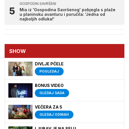
GOSPODIN SAVRŠENI
Mia iz 'Gospodina Savršenog' pobjegla s plaže
u planinsku avanturu i poručila: 'Jedna od
najboljih odluka!'
SHOW
DIVLJE PČELE
POGLEDAJ
BONUS VIDEO
GLEDAJ SADA
VEČERA ZA 5
GLEDAJ ODMAH
LJUBAV JE NA SELU