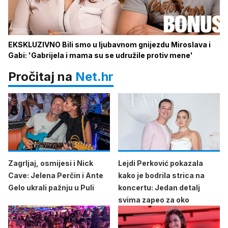
EKSKLUZIVNO Bili smo u ljubavnom gnijezdu Miroslava i
Gabi: 'Gabrijela i mama su se udružile protiv mene'
Pročitaj na
Net.hr
Zagrljaj, osmijesi i Nick
Lejdi Perković pokazala
Cave: Jelena Perčin i Ante
kako je bodrila strica na
Gelo ukrali pažnju u Puli
koncertu: Jedan detalj
svima zapeo za oko