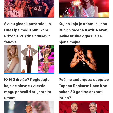
Svi su gledali pozornicu, a
Kujica koju je udomila Lana
Dua Lipa među publikom:
Rupić vraćena u azil: Nakon
Prizor iz Prištine oduševio
lavine kritika oglasila se
fanove
njena majka
IQ 160 ili više? Pogledajte
Počinje suđenje za ubojstvo
koje se slavne zvijezde
Tupaca Shakura: Hoće li se
mogu pohvaliti briljantnim
nakon 30 godina doznati
umom
istina?