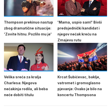
Thompson prekinuo nastup
'Mama, uspio sam!' Bivši
zbog dramatične situacije:
predsjednički kandidat i
'Zovite hitnu. Pozlilo mu je'
njegov nećak kreću na
Zmajevu rutu
Velika sreća za kralja
Krcat Šubićevac, baklje,
Charlesa: Njegova
vatromet i gromoglasno
nećakinja rodila, ali beba
pjevanje: Ovako je bilo na
neće dobiti titulu
koncertu Thompsona