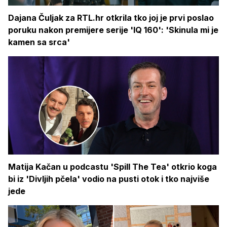
Dajana Čuljak za RTL.hr otkrila tko joj je prvi poslao
poruku nakon premijere serije 'IQ 160': 'Skinula mi je
kamen sa srca'
Matija Kačan u podcastu 'Spill The Tea' otkrio koga
bi iz 'Divljih pčela' vodio na pusti otok i tko najviše
jede