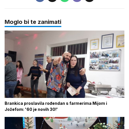
Moglo bi te zanimati
Brankica proslavila rođendan s farmerima Mijom i
Jožefom: '60 je novih 30!'