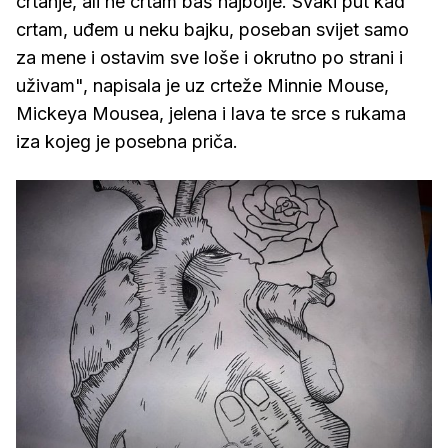
crtanje, ali ne crtam baš najbolje. Svaki put kad
crtam, uđem u neku bajku, poseban svijet samo
za mene i ostavim sve loše i okrutno po strani i
uživam", napisala je uz crteže Minnie Mouse,
Mickeya Mousea, jelena i lava te srce s rukama
iza kojeg je posebna priča.