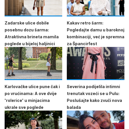
Zadarske ulice dobile
Kakav retro šarm:
posebnu dozu šarma:
Pogledajte damu u baroknoj
Atraktivna brineta mamila
kombinaciji, već je spremna
poglede u bijeloj haljinici
za Špancirfest
Karlovačke ulice pune čak i
Severina podijelila intimni
po vrućinama: A ove dvije
trenutak vozeći se u Pulu:
'rolerice' u minjacima
Poslušajte kako zvuči nova
ukrale sve poglede
balada