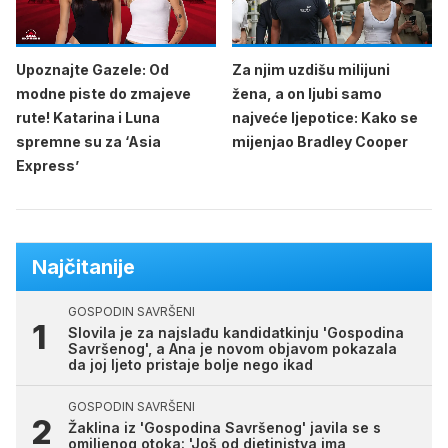
Upoznajte Gazele: Od
Za njim uzdišu milijuni
modne piste do zmajeve
žena, a on ljubi samo
rute! Katarina i Luna
najveće ljepotice: Kako se
spremne su za ‘Asia
mijenjao Bradley Cooper
Express’
Najčitanije
GOSPODIN SAVRŠENI
Slovila je za najslađu kandidatkinju 'Gospodina
Savršenog', a Ana je novom objavom pokazala
da joj ljeto pristaje bolje nego ikad
GOSPODIN SAVRŠENI
Žaklina iz 'Gospodina Savršenog' javila se s
omiljenog otoka: 'Još od djetinjstva ima