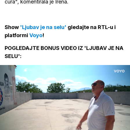
cura", komentirala je Irena.
Show
'Ljubav je na selu'
gledajte na RTL-u i
platformi
Voyo
!
POGLEDAJTE BONUS VIDEO IZ 'LJUBAV JE NA
SELU':
Loaded
:
34.38%