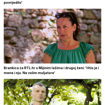
povrijedilo'
Brankica za RTL.hr o Mijinim lažima i drugoj ženi: 'Htio je i
mene i nju. Ne volim muljatore'