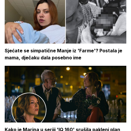
Sjećate se simpatične Manje iz 'Farme'? Postala je
mama, dječaku dala posebno ime
Kako je Marina u seriji 'IQ 160' srušila pakleni plan