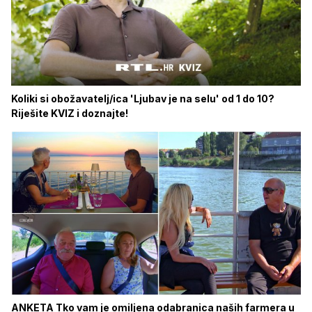
Koliki si obožavatelj/ica 'Ljubav je na selu' od 1 do 10?
Riješite KVIZ i doznajte!
ANKETA Tko vam je omiljena odabranica naših farmera u