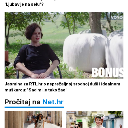
'Ljubav je na selu'?
Jasmina za RTL.hr o neprežaljnoj srodnoj duši i idealnom
muškarcu: 'Sad mi je tako žao'
Pročitaj na
Net.hr