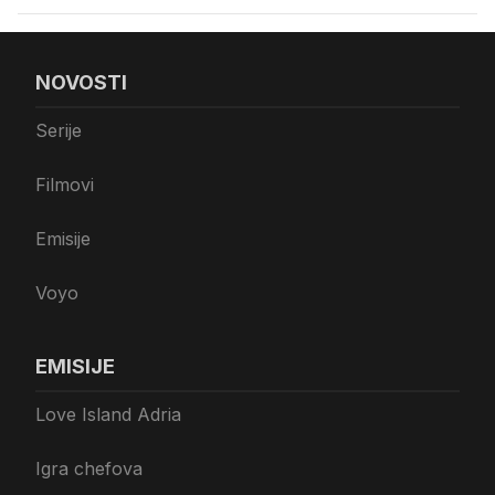
NOVOSTI
Serije
Filmovi
Emisije
Voyo
EMISIJE
Love Island Adria
Igra chefova