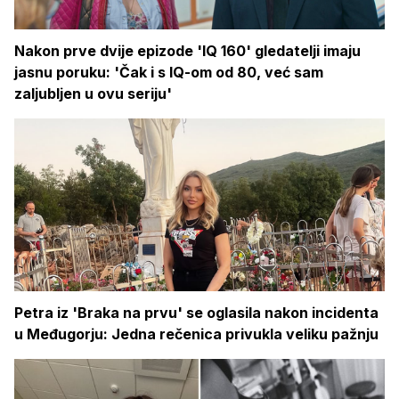
Nakon prve dvije epizode 'IQ 160' gledatelji imaju
jasnu poruku: 'Čak i s IQ-om od 80, već sam
zaljubljen u ovu seriju'
Petra iz 'Braka na prvu' se oglasila nakon incidenta
u Međugorju: Jedna rečenica privukla veliku pažnju