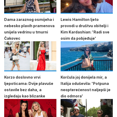
Dama zaraznog osmijeha i
Lewis Hamilton ljeto
nebesko plavih pramenova
provodi u društvu obitelji i
unijela vedrinu u tmurni
Kim Kardashian: 'Radi sve
Čakovec
osim da pobjeđuje'
Korzo doslovno vrvi
Korčula joj donijela mir, a
ljepoticama: Dvije plavuše
Italija oduševila: 'Potpuna
ostavile bez daha, a
neopterećenost naljepši je
izgledaju kao blizanke
dio odmora'