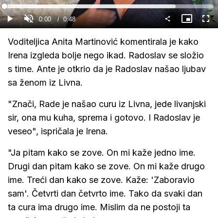
Gledaj
Loaded
:
81.86%
Current
0:00
/
Duration
0:48
Gledaj
Upali
Slika
Cijel
zvuk
u
zasl
slici
Time
Voditeljica Anita Martinović komentirala je kako
Irena izgleda bolje nego ikad. Radoslav se složio
s time. Ante je otkrio da je Radoslav našao ljubav
sa ženom iz Livna.
"Znači, Rade je našao curu iz Livna, jede livanjski
sir, ona mu kuha, sprema i gotovo. I Radoslav je
veseo", ispričala je Irena.
"Ja pitam kako se zove. On mi kaže jedno ime.
Drugi dan pitam kako se zove. On mi kaže drugo
ime. Treći dan kako se zove. Kaže: 'Zaboravio
sam'. Četvrti dan četvrto ime. Tako da svaki dan
ta cura ima drugo ime. Mislim da ne postoji ta