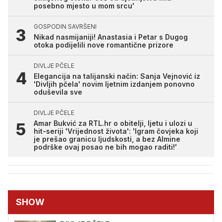
posebno mjesto u mom srcu'
GOSPODIN SAVRŠENI
Nikad nasmijaniji! Anastasia i Petar s Dugog
otoka podijelili nove romantične prizore
DIVLJE PČELE
Elegancija na talijanski način: Sanja Vejnović iz
'Divljih pčela' novim ljetnim izdanjem ponovno
oduševila sve
DIVLJE PČELE
Amar Bukvić za RTL.hr o obitelji, ljetu i ulozi u
hit-seriji 'Vrijednost života': 'Igram čovjeka koji
je prešao granicu ljudskosti, a bez Almine
podrške ovaj posao ne bih mogao raditi!'
SHOW