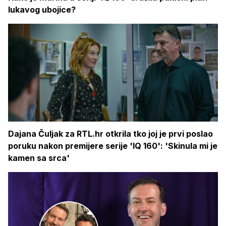
lukavog ubojice?
Dajana Čuljak za RTL.hr otkrila tko joj je prvi poslao
poruku nakon premijere serije 'IQ 160': 'Skinula mi je
kamen sa srca'