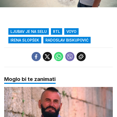
/
Upali
zvuk
LJUBAV JE NA SELU
RTL
VOYO
IRENA SLOPŠEK
RADOSLAV BISKUPOVIĆ
Moglo bi te zanimati