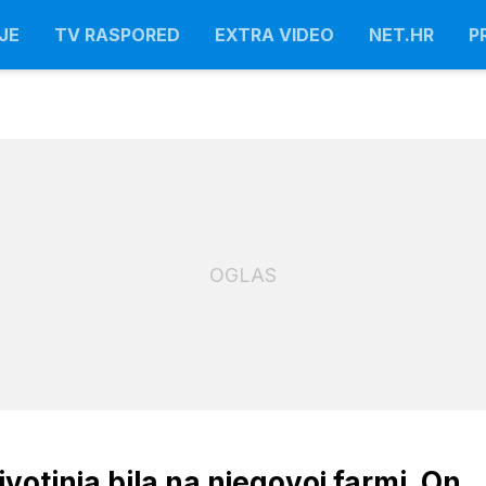
JE
TV RASPORED
EXTRA VIDEO
NET.HR
P
OGLAS
životinja bila na njegovoj farmi. On