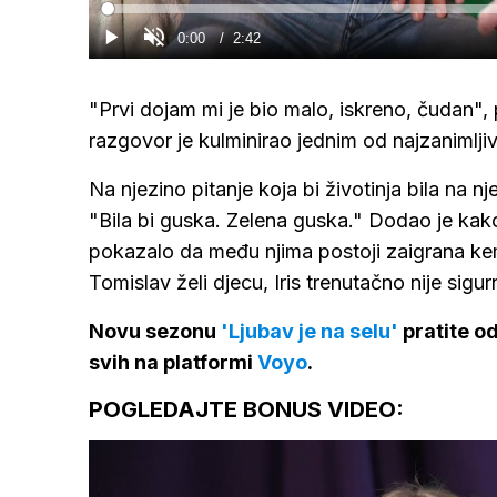
Loaded
:
0%
Current
0:00
/
Duration
2:42
Gledaj
Upali
zvuk
Time
"Prvi dojam mi je bio malo, iskreno, čudan", 
razgovor je kulminirao jednim od najzanimljivi
Na njezino pitanje koja bi životinja bila na 
"Bila bi guska. Zelena guska." Dodao je kako b
pokazalo da među njima postoji zaigrana kemi
Tomislav želi djecu, Iris trenutačno nije sigur
Novu sezonu
'Ljubav je na selu'
pratite o
svih na platformi
Voyo
.
POGLEDAJTE BONUS VIDEO: