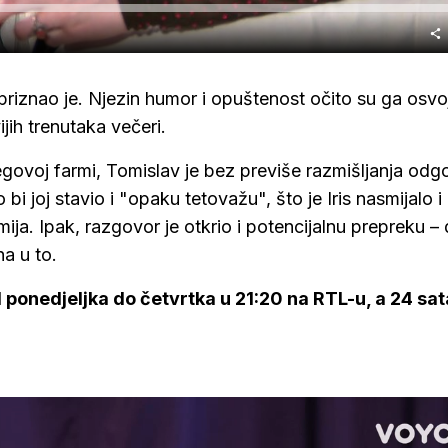
priznao je. Njezin humor i opuštenost očito su ga osvoji
jih trenutaka večeri.
njegovoj farmi, Tomislav je bez previše razmišljanja odg
i joj stavio i "opaku tetovažu", što je Iris nasmijalo i
ja. Ipak, razgovor je otkrio i potencijalnu prepreku –
na u to.
d ponedjeljka do četvrtka u 21:20 na RTL-u, a 24 sat