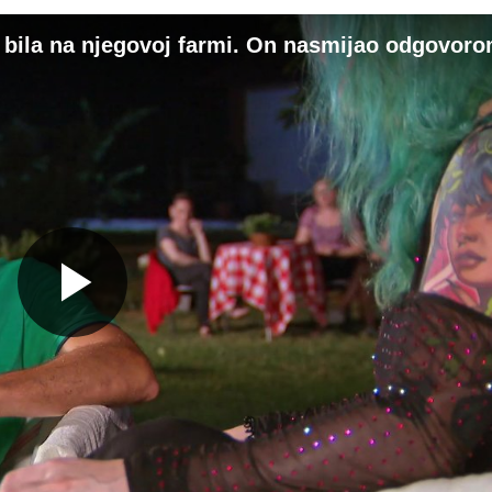
nja bila na njegovoj farmi. On nasmijao odgovoro
Gledaj