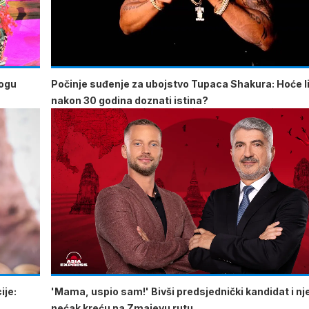
mogu
Počinje suđenje za ubojstvo Tupaca Shakura: Hoće li
nakon 30 godina doznati istina?
ije:
'Mama, uspio sam!' Bivši predsjednički kandidat i n
nećak kreću na Zmajevu rutu