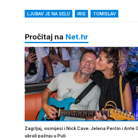
LJUBAV JE NA SELU
IRIS
TOMISLAV
Pročitaj na
Net.hr
Zagrljaj, osmijesi i Nick Cave: Jelena Perčin i Ante 
ukrali pažnju u Puli