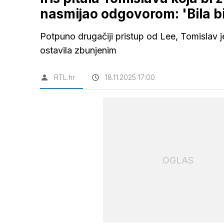
nasmijao odgovorom: 'Bila b
Potpuno drugačiji pristup od Lee, Tomislav je 
ostavila zbunjenim
RTL.hr
18.11.2025 17:00
OGLAS