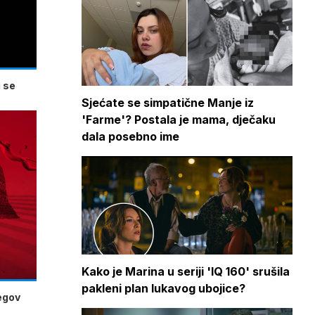
 se
Sjećate se simpatične Manje iz
'Farme'? Postala je mama, dječaku
dala posebno ime
Kako je Marina u seriji 'IQ 160' srušila
pakleni plan lukavog ubojice?
jegov