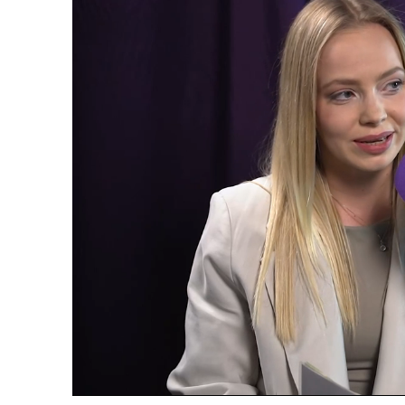
Loaded
:
3.34%
/
Upali
zvuk