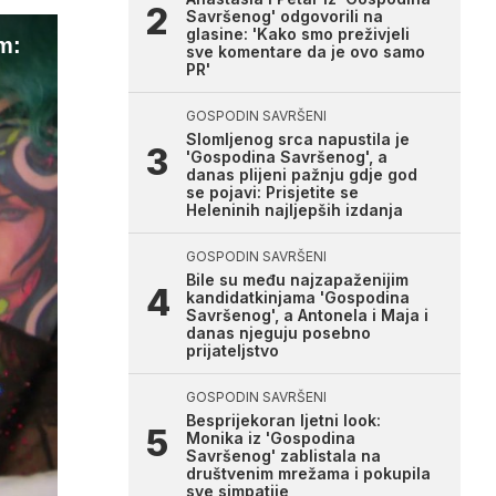
Savršenog' odgovorili na
glasine: 'Kako smo preživjeli
m:
sve komentare da je ovo samo
PR'
GOSPODIN SAVRŠENI
Slomljenog srca napustila je
'Gospodina Savršenog', a
danas plijeni pažnju gdje god
se pojavi: Prisjetite se
Heleninih najljepših izdanja
GOSPODIN SAVRŠENI
Bile su među najzapaženijim
kandidatkinjama 'Gospodina
Savršenog', a Antonela i Maja i
danas njeguju posebno
prijateljstvo
GOSPODIN SAVRŠENI
Besprijekoran ljetni look:
Monika iz 'Gospodina
Savršenog' zablistala na
društvenim mrežama i pokupila
sve simpatije