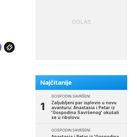
OGLAS
Najčitanije
GOSPODIN SAVRŠENI
Zaljubljeni par isplovio u novu
avanturu: Anastasia i Petar iz
'Gospodina Savršenog' okušali
se u ribolovu
GOSPODIN SAVRŠENI
Anastasia i Petar iz 'Gospodina