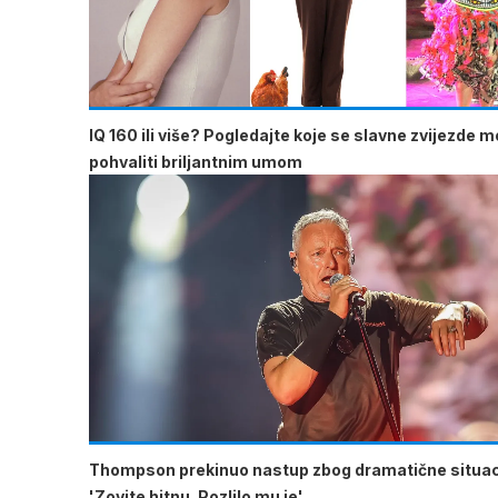
IQ 160 ili više? Pogledajte koje se slavne zvijezde 
pohvaliti briljantnim umom
Thompson prekinuo nastup zbog dramatične situac
'Zovite hitnu. Pozlilo mu je'