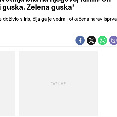
i guska. Zelena guska'
doživio s Iris, čija ga je vedra i otkačena narav isprva
OGLAS