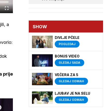
Cijeli
zaslon
li, a
SHOW
DIVLJE PČELE
ovorio:
POGLEDAJ
 dok
BONUS VIDEO
GLEDAJ SADA
a prije
VEČERA ZA 5
GLEDAJ ODMAH
LJUBAV JE NA SELU
GLEDAJ ODMAH