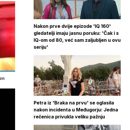
Nakon prve dvije epizode 'IQ 160'
gledatelji imaju jasnu poruku: 'Čak i s
IQ-om od 80, već sam zaljubljen u ovu
seriju'
kon
Petra iz 'Braka na prvu' se oglasila
nakon incidenta u Međugorju: Jedna
rečenica privukla veliku pažnju