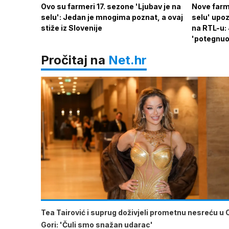
Ovo su farmeri 17. sezone 'Ljubav je na
Nove farme
selu': Jedan je mnogima poznat, a ovaj
selu' upoz
stiže iz Slovenije
na RTL-u: 
'potegnuo
Pročitaj na
Net.hr
Tea Tairović i suprug doživjeli prometnu nesreću u 
Gori: 'Čuli smo snažan udarac'