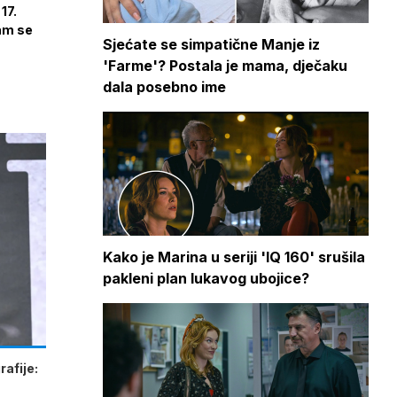
17.
dam se
Sjećate se simpatične Manje iz
'Farme'? Postala je mama, dječaku
dala posebno ime
Kako je Marina u seriji 'IQ 160' srušila
pakleni plan lukavog ubojice?
afije: