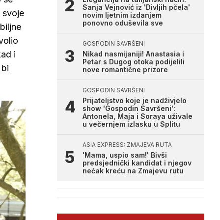
Sanja Vejnović iz 'Divljih pčela'
 svoje
novim ljetnim izdanjem
ponovno oduševila sve
biljne
volio
GOSPODIN SAVRŠENI
ad i
Nikad nasmijaniji! Anastasia i
Petar s Dugog otoka podijelili
 bi
nove romantične prizore
GOSPODIN SAVRŠENI
Prijateljstvo koje je nadživjelo
show 'Gospodin Savršeni':
Antonela, Maja i Soraya uživale
u večernjem izlasku u Splitu
ASIA EXPRESS: ZMAJEVA RUTA
'Mama, uspio sam!' Bivši
predsjednički kandidat i njegov
nećak kreću na Zmajevu rutu