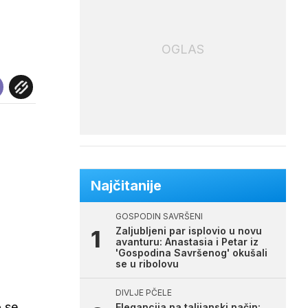
OGLAS
Najčitanije
GOSPODIN SAVRŠENI
Zaljubljeni par isplovio u novu
avanturu: Anastasia i Petar iz
'Gospodina Savršenog' okušali
se u ribolovu
DIVLJE PČELE
o se
Elegancija na talijanski način: