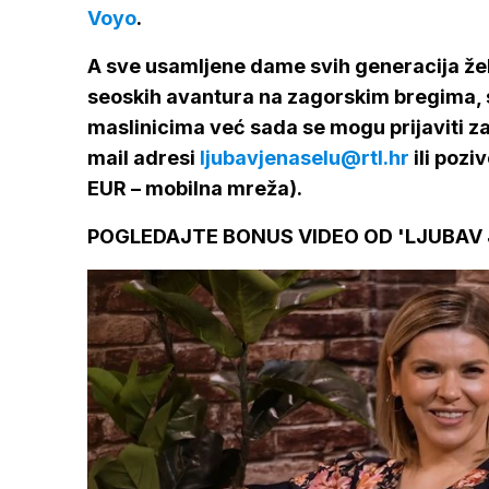
Voyo
.
A sve usamljene dame svih generacija žel
seoskih avantura na zagorskim bregima, 
maslinicima već sada se mogu prijaviti za
mail adresi
ljubavjenaselu@rtl.hr
ili pozi
EUR – mobilna mreža).
POGLEDAJTE BONUS VIDEO OD 'LJUBAV J