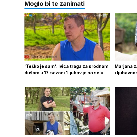
Moglo bi te zanimati
'Teško je sam': Ivica traga za srodnom
Marjana za
dušom u 17. sezoni 'Ljubav je na selu'
i ljubavno