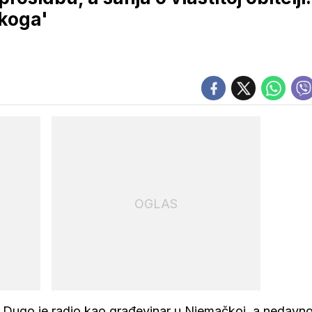
ekoga'
OGLAS
lar. Dugo je radio kao građevinar u Njemačkoj, a nedavn