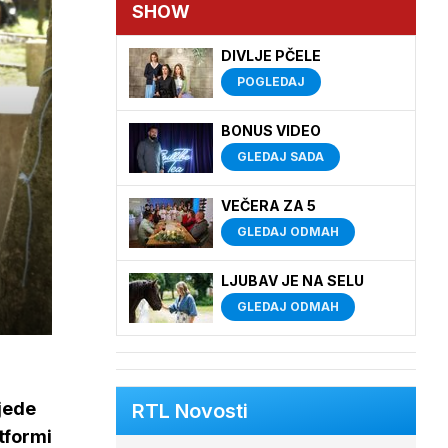
SHOW
DIVLJE PČELE
POGLEDAJ
BONUS VIDEO
GLEDAJ SADA
VEČERA ZA 5
GLEDAJ ODMAH
LJUBAV JE NA SELU
GLEDAJ ODMAH
ijede
RTL Novosti
atformi