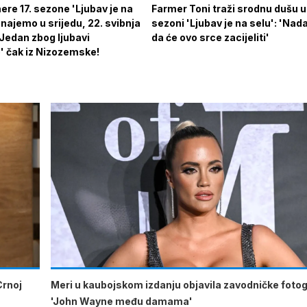
re 17. sezone 'Ljubav je na
Farmer Toni traži srodnu dušu u 
najemo u srijedu, 22. svibnja
sezoni 'Ljubav je na selu': 'Na
Jedan zbog ljubavi
da će ovo srce zacijeliti'
' čak iz Nizozemske!
Crnoj
Meri u kaubojskom izdanju objavila zavodničke fotogr
'John Wayne među damama'