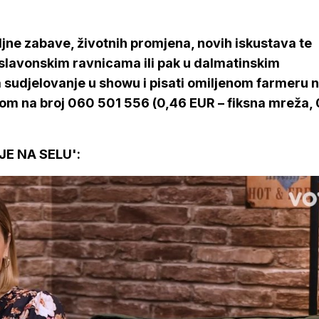
jne zabave, životnih promjena, novih iskustava te
slavonskim ravnicama ili pak u dalmatinskim
 sudjelovanje u showu i pisati omiljenom farmeru n
vom na broj 060 501 556 (0,46 EUR – fiksna mreža,
E NA SELU':