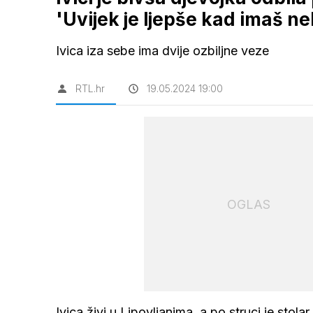
'Uvijek je ljepše kad imaš n
Ivica iza sebe ima dvije ozbiljne veze
RTL.hr
19.05.2024 19:00
OGLAS
Ivica živi u Lipovljanima, a po struci je sto