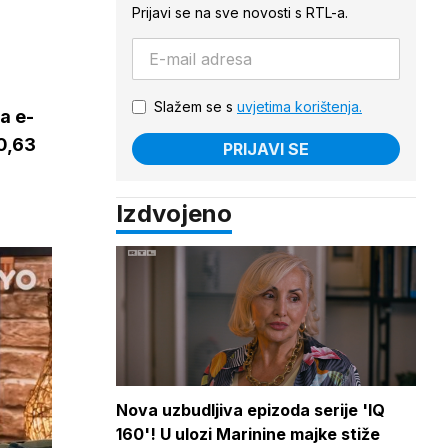
Prijavi se na sve novosti s RTL-a.
Slažem se s
uvjetima korištenja.
a e-
 0,63
PRIJAVI SE
Izdvojeno
Nova uzbudljiva epizoda serije 'IQ
160'! U ulozi Marinine majke stiže