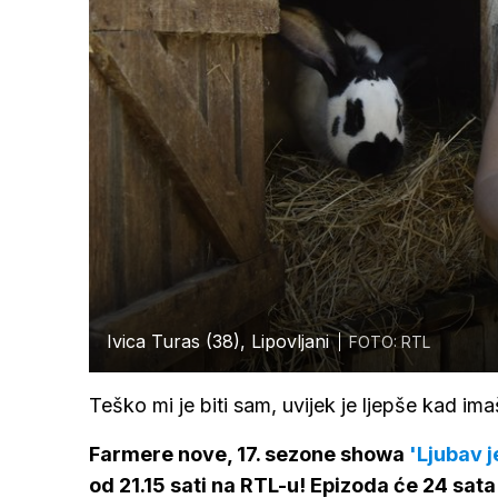
Ivica Turas (38), Lipovljani
FOTO: RTL
Teško mi je biti sam, uvijek je ljepše kad im
Farmere nove, 17. sezone showa
'Ljubav j
od 21.15 sati na RTL-u! Epizoda će 24 sata p