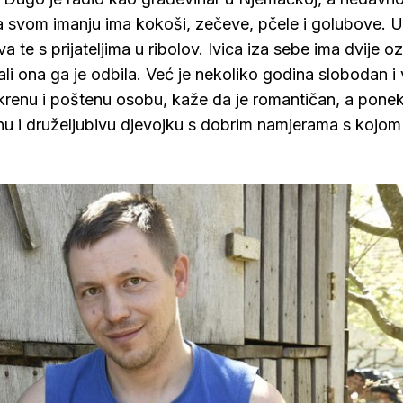
Na svom imanju ima kokoši, zečeve, pčele i golubove. U
a te s prijateljima u ribolov. Ivica iza sebe ima dvije oz
 ali ona ga je odbila. Već je nekoliko godina slobodan i 
skrenu i poštenu osobu, kaže da je romantičan, a ponek
renu i druželjubivu djevojku s dobrim namjerama s kojom