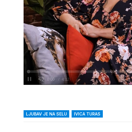
Loaded
:
0%
/
Upali
zvuk
LJUBAV JE NA SELU
IVICA TURAS