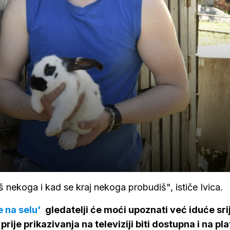
aš nekoga i kad se kraj nekoga probudiš", ističe Ivica.
e na selu'
gledatelji će moći upoznati već iduće sr
rije prikazivanja na televiziji biti dostupna i na pl