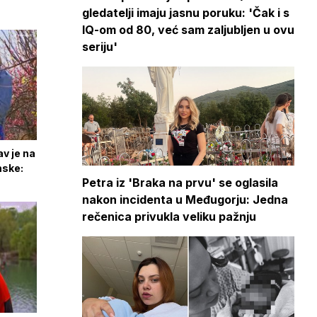
gledatelji imaju jasnu poruku: 'Čak i s
IQ-om od 80, već sam zaljubljen u ovu
seriju'
av je na
mske:
Petra iz 'Braka na prvu' se oglasila
nakon incidenta u Međugorju: Jedna
rečenica privukla veliku pažnju