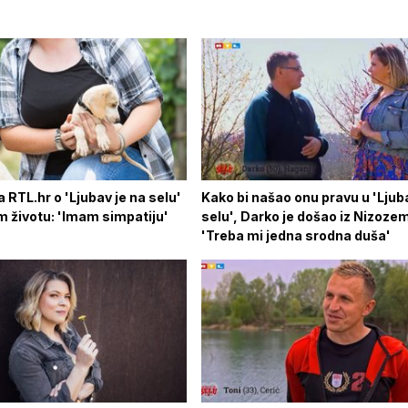
 RTL.hr o 'Ljubav je na selu'
Kako bi našao onu pravu u 'Ljub
m životu: 'Imam simpatiju'
selu', Darko je došao iz Nizoze
'Treba mi jedna srodna duša'