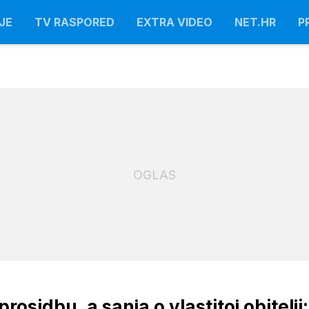
JE
TV RASPORED
EXTRA VIDEO
NET.HR
P
OGLAS
prosidbu, a sanja o vlastitoj obitelji: