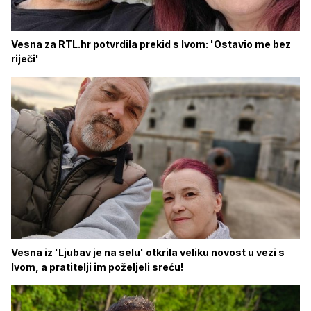
Vesna za RTL.hr potvrdila prekid s Ivom: 'Ostavio me bez
riječi'
Vesna iz 'Ljubav je na selu' otkrila veliku novost u vezi s
Ivom, a pratitelji im poželjeli sreću!