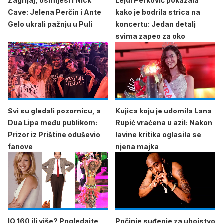
Zagrljaj, osmijesi i Nick
Lejdi Perković pokazala
Cave: Jelena Perčin i Ante
kako je bodrila strica na
Gelo ukrali pažnju u Puli
koncertu: Jedan detalj
svima zapeo za oko
Svi su gledali pozornicu, a
Kujica koju je udomila Lana
Dua Lipa među publikom:
Rupić vraćena u azil: Nakon
Prizor iz Prištine oduševio
lavine kritika oglasila se
fanove
njena majka
IQ 160 ili više? Pogledajte
Počinje suđenje za ubojstvo