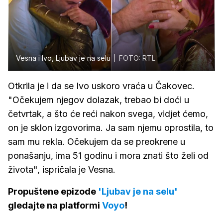
Vesna i Ivo, Ljubav je na selu
FOTO: RTL
Otkrila je i da se Ivo uskoro vraća u Čakovec.
"Očekujem njegov dolazak, trebao bi doći u
četvrtak, a što će reći nakon svega, vidjet ćemo,
on je sklon izgovorima. Ja sam njemu oprostila, to
sam mu rekla. Očekujem da se preokrene u
ponašanju, ima 51 godinu i mora znati što želi od
života", ispričala je Vesna.
Propuštene epizode
'Ljubav je na selu'
gledajte na platformi
Voyo
!