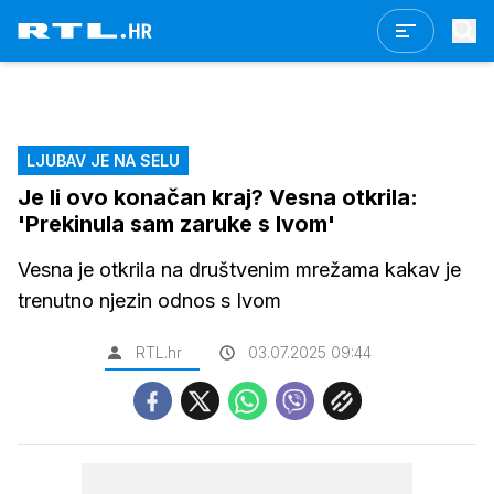
LJUBAV JE NA SELU
Je li ovo konačan kraj? Vesna otkrila:
'Prekinula sam zaruke s Ivom'
Vesna je otkrila na društvenim mrežama kakav je
trenutno njezin odnos s Ivom
RTL.hr
03.07.2025 09:44