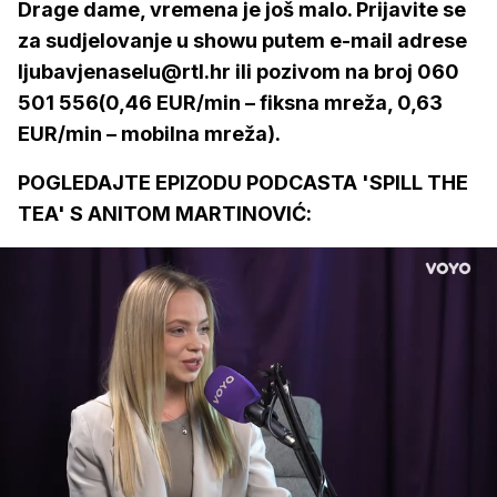
Drage dame, vremena je još malo. Prijavite se
za sudjelovanje u showu putem e-mail adrese
ljubavjenaselu@rtl.hr ili pozivom na broj 060
501 556(0,46 EUR/min – fiksna mreža, 0,63
EUR/min – mobilna mreža).
POGLEDAJTE EPIZODU PODCASTA 'SPILL THE
TEA' S ANITOM MARTINOVIĆ:
Loaded
:
3.90%