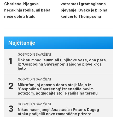
Charlesa: Njegova
vatromet i gromoglasno
nećakinja rodila, ali beba
pjevanje: Ovako je bilo na
neće dobiti titulu
koncertu Thompsona
Najčitanije
GOSPODIN SAVRŠENI
Dok su mnogi sumnjali u njihove veze, oba para
iz 'Gospodina Savršenog' zajedno plove kroz
ljeto
GOSPODIN SAVRŠENI
Mikrofon joj opasno dobro stoji: Maja iz
'Gospodina Savršenog' iznenadila novim
potezom, pogledajte što je radila na terenu
GOSPODIN SAVRŠENI
Nikad nasmijaniji! Anastasia i Petar s Dugog
otoka podijelili nove romantične prizore