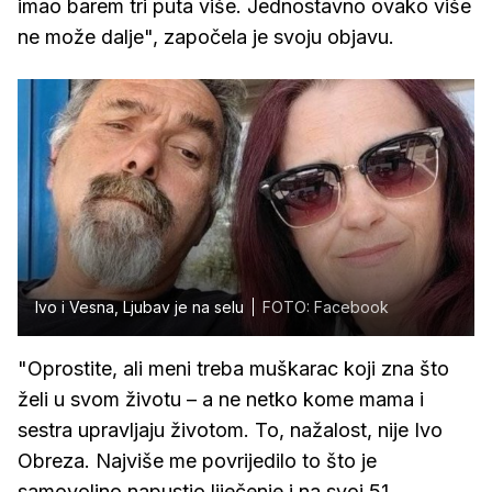
imao barem tri puta više. Jednostavno ovako više
ne može dalje", započela je svoju objavu.
Ivo i Vesna, Ljubav je na selu
FOTO: Facebook
"Oprostite, ali meni treba muškarac koji zna što
želi u svom životu – a ne netko kome mama i
sestra upravljaju životom. To, nažalost, nije Ivo
Obreza. Najviše me povrijedilo to što je
samovoljno napustio liječenje i na svoj 51.