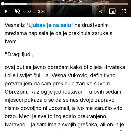
Gledaj
Loaded
:
19.31%
Current
0:00
/
Duration
3:26
Gledaj
Upali
Slika
Cijel
zvuk
u
zasl
slici
Time
Vesna iz
'Ljubav je na selu'
na društvenim
mrežama napisala je da je prekinula zaruke s
Ivom.
"Dragi ljudi,
ovaj put se javno obraćam kako bi cijela Hrvatska
i cijeli svijet čuli: ja, Vesna Vuković, definitivno
potvrđujem da sam prekinula zaruke s Ivom
Obrezom. Razlog je jednostavan – u ovih sedam
mjeseci pokazalo se da se nas dvoje zapravo
nismo dovoljno ni upoznali, a Ivo me zaručio vrlo
brzo. Meni je sve to izgledalo preuranjeno.
Naravno, i ja sam imala svojih grešaka, ali on ih je