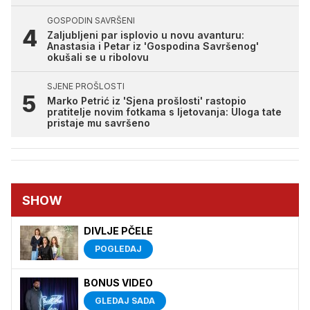
GOSPODIN SAVRŠENI
Zaljubljeni par isplovio u novu avanturu:
Anastasia i Petar iz 'Gospodina Savršenog'
okušali se u ribolovu
SJENE PROŠLOSTI
Marko Petrić iz 'Sjena prošlosti' rastopio
pratitelje novim fotkama s ljetovanja: Uloga tate
pristaje mu savršeno
SHOW
DIVLJE PČELE
POGLEDAJ
BONUS VIDEO
GLEDAJ SADA