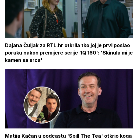
Dajana Čuljak za RTL.hr otkrila tko joj je prvi poslao
poruku nakon premijere serije 'IQ 160': 'Skinula mi je
kamen sa srca'
Matija Kačan u podcastu 'Spill The Tea' otkrio koga