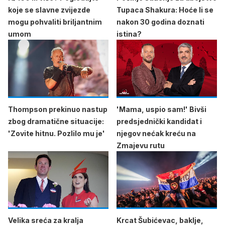
koje se slavne zvijezde
Tupaca Shakura: Hoće li se
mogu pohvaliti briljantnim
nakon 30 godina doznati
umom
istina?
Thompson prekinuo nastup
'Mama, uspio sam!' Bivši
zbog dramatične situacije:
predsjednički kandidat i
'Zovite hitnu. Pozlilo mu je'
njegov nećak kreću na
Zmajevu rutu
Velika sreća za kralja
Krcat Šubićevac, baklje,