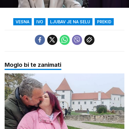
/
Upali
zvuk
VESNA
IVO
LJUBAV JE NA SELU
PREKID
Moglo bi te zanimati