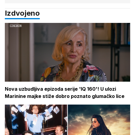
Izdvojeno
Nova uzbudljiva epizoda serije 'IQ 160'! U ulozi
Marinine majke stiže dobro poznato glumačko lice