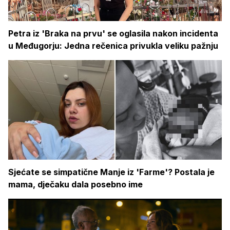
Petra iz 'Braka na prvu' se oglasila nakon incidenta
u Međugorju: Jedna rečenica privukla veliku pažnju
Sjećate se simpatične Manje iz 'Farme'? Postala je
mama, dječaku dala posebno ime