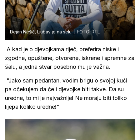
Dejan Nešić, Ljubav je na selu
FOTO: RTL
A kad je o djevojkama riječ, preferira niske i
zgodne, opuštene, otvorene, iskrene i spremne za
šalu, a jedna stvar posebno mu je važna.
"Jako sam pedantan, vodim brigu o svojoj kući
pa očekujem da će i djevojke biti takve. Da su
uredne, to mi je najvažnije! Ne moraju biti toliko
lijepa koliko uredne!"