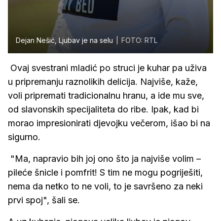
Dejan Nešić, Ljubav je na selu
FOTO: RTL
Ovaj svestrani mladić po struci je kuhar pa uživa
u pripremanju raznolikih delicija. Najviše, kaže,
voli pripremati tradicionalnu hranu, a ide mu sve,
od slavonskih specijaliteta do ribe. Ipak, kad bi
morao impresionirati djevojku večerom, išao bi na
sigurno.
"Ma, napravio bih joj ono što ja najviše volim –
pileće šnicle i pomfrit! S tim ne mogu pogriješiti,
nema da netko to ne voli, to je savršeno za neki
prvi spoj", šali se.