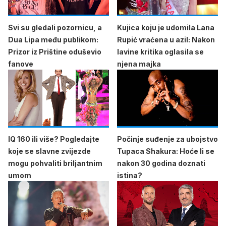
Svi su gledali pozornicu, a
Kujica koju je udomila Lana
Dua Lipa među publikom:
Rupić vraćena u azil: Nakon
Prizor iz Prištine oduševio
lavine kritika oglasila se
fanove
njena majka
IQ 160 ili više? Pogledajte
Počinje suđenje za ubojstvo
koje se slavne zvijezde
Tupaca Shakura: Hoće li se
mogu pohvaliti briljantnim
nakon 30 godina doznati
umom
istina?