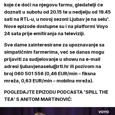
koje će doći na njegovu farmu, gledatelji će
doznati u
subotu od 20.15 te u nedjelju od 19.45
sati na RTL-u, u novoj sezoni Ljubav je na selu'.
Nove epizode dostupne su i na platformi Voyo
24 sata prije emitiranja na televiziji.
Sve dame zainteresirane za upoznavanje sa
simpatičnim farmerima, već se danas mogu
prijaviti za sudjelovanje u showu na e-mail
adresi ljubavjenaselu@rtl.hr ili pozivom na
broj 060 501 556 (0,46 EUR/min – fiksna
mreža, 0,63 EUR/min – mobilna mreža).
POGLEDAJTE EPIZODU PODCASTA 'SPILL THE
TEA' S ANITOM MARTINOVIĆ: