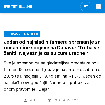
LJUBAV JE NA SELU
Jedan od najmlađih farmera spreman je za
romantične spojeve na Dunavu: 'Treba se
ženiti! Najvažnije da su cure uredne!'
Sve je spremno da se gledateljima predstave novi
farmeri 18. sezone 'Ljubav je na selu' – u subotu u
20.15 te u nedjelju u 19.45 sati na RTL-u. Jedan od
najmlađih ovogodišnjih šarmera u potrazi za
onom pravom je i Dejan
RTL.hr
13.05.2025 11:27