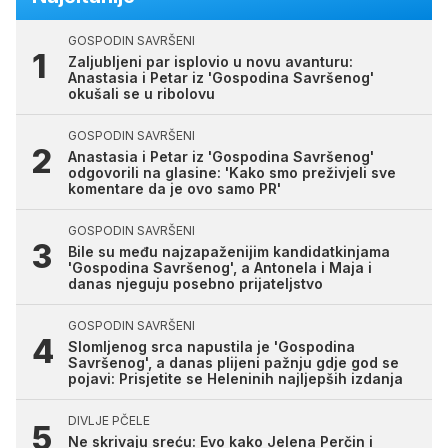
GOSPODIN SAVRŠENI
Zaljubljeni par isplovio u novu avanturu:
Anastasia i Petar iz 'Gospodina Savršenog'
okušali se u ribolovu
GOSPODIN SAVRŠENI
Anastasia i Petar iz 'Gospodina Savršenog'
odgovorili na glasine: 'Kako smo preživjeli sve
komentare da je ovo samo PR'
GOSPODIN SAVRŠENI
Bile su među najzapaženijim kandidatkinjama
'Gospodina Savršenog', a Antonela i Maja i
danas njeguju posebno prijateljstvo
GOSPODIN SAVRŠENI
Slomljenog srca napustila je 'Gospodina
Savršenog', a danas plijeni pažnju gdje god se
pojavi: Prisjetite se Heleninih najljepših izdanja
DIVLJE PČELE
Ne skrivaju sreću: Evo kako Jelena Perčin i