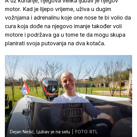
A uz kuhanje, njegova velika ljubav je njegov
motor. Kad je lijepo vrijeme, uživa u dugim
vožnjama i adrenalinu koje one nose te bi volio da
cura koja dođe na njegovo imanje također voli
motore i podržava ga u tome te da mogu skupa
planirati svoja putovanja na dva kotača.
Dejan Nešić, Ljubav je na selu
FOTO: RTL