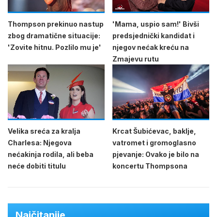
Thompson prekinuo nastup
'Mama, uspio sam!' Bivši
zbog dramatične situacije:
predsjednički kandidat i
'Zovite hitnu. Pozlilo mu je'
njegov nećak kreću na
Zmajevu rutu
Velika sreća za kralja
Krcat Šubićevac, baklje,
Charlesa: Njegova
vatromet i gromoglasno
nećakinja rodila, ali beba
pjevanje: Ovako je bilo na
neće dobiti titulu
koncertu Thompsona
Najčitanije