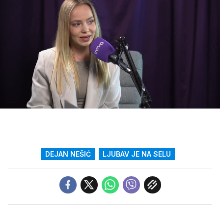
Loaded
:
3.34%
/
Upali
zvuk
DEJAN NEŠIĆ
LJUBAV JE NA SELU