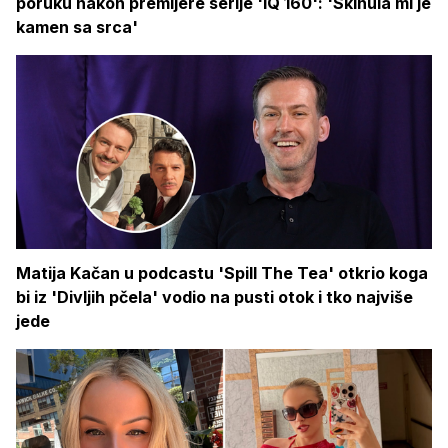
poruku nakon premijere serije 'IQ 160': 'Skinula mi je
kamen sa srca'
Matija Kačan u podcastu 'Spill The Tea' otkrio koga
bi iz 'Divljih pčela' vodio na pusti otok i tko najviše
jede