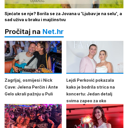
Sjećate se nje? Borila se za Jovana u 'Ljubav je na selu', a
sad uživa u braku i majčinstvu
Pročitaj na
Net.hr
Zagrljaj, osmijesi i Nick
Lejdi Perković pokazala
Cave: Jelena Perčin i Ante
kako je bodrila strica na
Gelo ukrali pažnju u Puli
koncertu: Jedan detalj
svima zapeo za oko