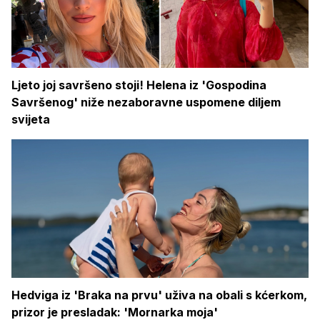
Ljeto joj savršeno stoji! Helena iz 'Gospodina
Savršenog' niže nezaboravne uspomene diljem
svijeta
Hedviga iz 'Braka na prvu' uživa na obali s kćerkom,
prizor je presladak: 'Mornarka moja'