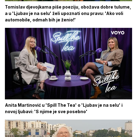
Tomislav djevojkama piše poeziju, obožava dobre tulume,
a u 'Ljubav je na selu' želi upoznati onu pravu: 'Ako voli
automobile, odmah bih je ženio!'
Anita Martinović u 'Spill The Tea' o 'Ljubav je na selu' i
novoj ljubavi: 'S njime je sve posebno'