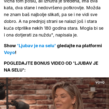
vična tom poslu, ali iznutra je sređena, ima dva
kata, dva stane i nedovršeno potkrovlje. Možda
ne znam baš najbolje slikati, pa se i ne vidi sve
dobro. A na prednjoj strani se nalazi još i stara
kuća otprilike nekih 180 godina stara. Mogla bi se
i ona dotjerati za nuždu", napisala je.
Show
'Ljubav je na selu'
gledajte na platformi
Voyo
!
POGLEDAJTE BONUS VIDEO OD 'LJUBAV JE
NA SELU':