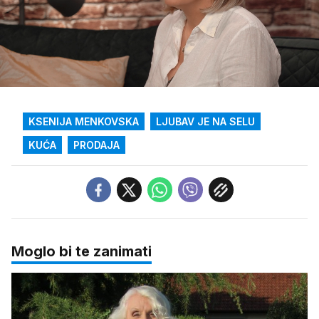
Loaded
:
43.18%
/
Upali
zvuk
KSENIJA MENKOVSKA
LJUBAV JE NA SELU
KUĆA
PRODAJA
Moglo bi te zanimati