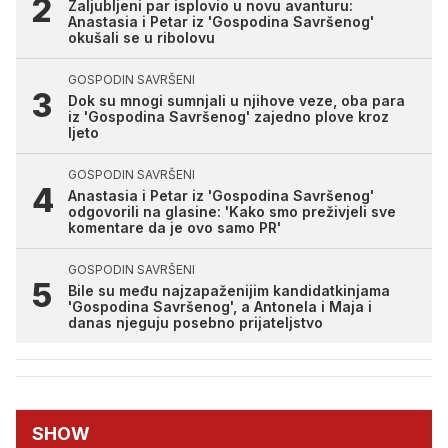
Zaljubljeni par isplovio u novu avanturu:
Anastasia i Petar iz 'Gospodina Savršenog'
okušali se u ribolovu
GOSPODIN SAVRŠENI
Dok su mnogi sumnjali u njihove veze, oba para
iz 'Gospodina Savršenog' zajedno plove kroz
ljeto
GOSPODIN SAVRŠENI
Anastasia i Petar iz 'Gospodina Savršenog'
odgovorili na glasine: 'Kako smo preživjeli sve
komentare da je ovo samo PR'
GOSPODIN SAVRŠENI
Bile su među najzapaženijim kandidatkinjama
'Gospodina Savršenog', a Antonela i Maja i
danas njeguju posebno prijateljstvo
SHOW