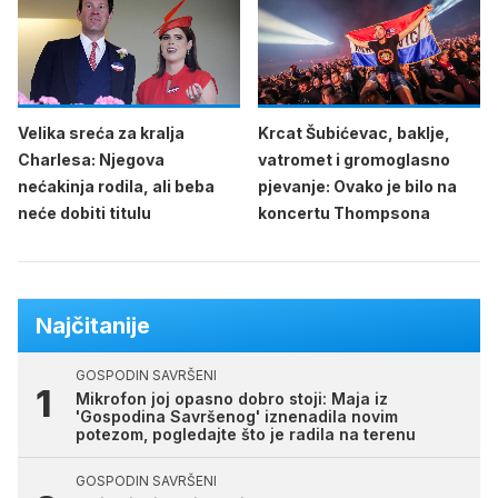
Velika sreća za kralja
Krcat Šubićevac, baklje,
Charlesa: Njegova
vatromet i gromoglasno
nećakinja rodila, ali beba
pjevanje: Ovako je bilo na
neće dobiti titulu
koncertu Thompsona
Najčitanije
GOSPODIN SAVRŠENI
Mikrofon joj opasno dobro stoji: Maja iz
'Gospodina Savršenog' iznenadila novim
potezom, pogledajte što je radila na terenu
GOSPODIN SAVRŠENI