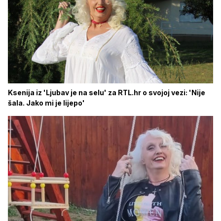
Ksenija iz 'Ljubav je na selu' za RTL.hr o svojoj vezi: 'Nije
šala. Jako mi je lijepo'