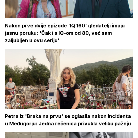
Nakon prve dvije epizode 'IQ 160' gledatelji imaju
jasnu poruku: 'Čak i s IQ-om od 80, već sam
zaljubljen u ovu seriju'
Petra iz 'Braka na prvu' se oglasila nakon incidenta
u Međugorju: Jedna rečenica privukla veliku pažnju