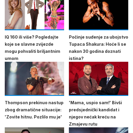
IQ 160 ili više? Pogledajte
Počinje suđenje za ubojstvo
koje se slavne zvijezde
Tupaca Shakura: Hoće li se
mogu pohvaliti briljantnim
nakon 30 godina doznati
umom
istina?
Thompson prekinuo nastup
'Mama, uspio sam!' Bivši
zbog dramatične situacije:
predsjednički kandidat i
'Zovite hitnu. Pozlilo mu je'
njegov nećak kreću na
Zmajevu rutu