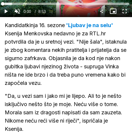
Gledaj
Loaded
:
7.48%
Current
0:00
/
Duration
8:53
Gledaj
Upali
Slika
Cijel
zvuk
u
zasl
slici
Time
Kandidatkinja 16. sezone
'Ljubav je na selu'
Ksenija Menkovska nedavno je za RTL.hr
potvrdila da je u sretnoj vezi. "Nije šala", istaknula
je zbog komentara nekih pratitelja i prijatelja da se
sigurno zafrkava. Objasnila je da kod nje nakon
gubitka ljubavi njezinog života - supruga Vinka
ništa ne ide brzo i da treba puno vremena kako bi
započela vezu.
"Da, u vezi sam i jako mi je lijepo. Ali to je nešto
isključivo nešto što je moje. Neću više o tome.
Morala sam iz dragosti napisati da sam zauzeta.
Nikome neću reći više ni riječi", ispričala je
Ksenija.