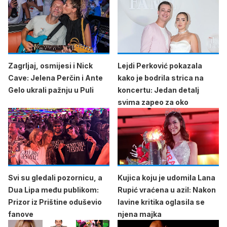
Zagrljaj, osmijesi i Nick
Lejdi Perković pokazala
Cave: Jelena Perčin i Ante
kako je bodrila strica na
Gelo ukrali pažnju u Puli
koncertu: Jedan detalj
svima zapeo za oko
Svi su gledali pozornicu, a
Kujica koju je udomila Lana
Dua Lipa među publikom:
Rupić vraćena u azil: Nakon
Prizor iz Prištine oduševio
lavine kritika oglasila se
fanove
njena majka