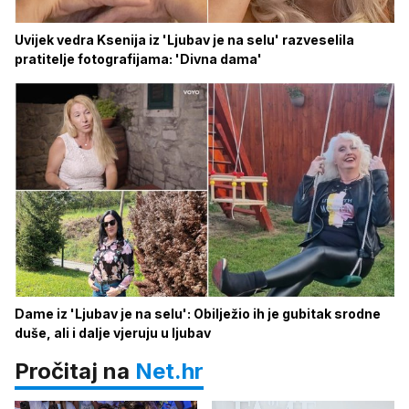
Uvijek vedra Ksenija iz 'Ljubav je na selu' razveselila
pratitelje fotografijama: 'Divna dama'
Dame iz 'Ljubav je na selu': Obilježio ih je gubitak srodne
duše, ali i dalje vjeruju u ljubav
Pročitaj na
Net.hr