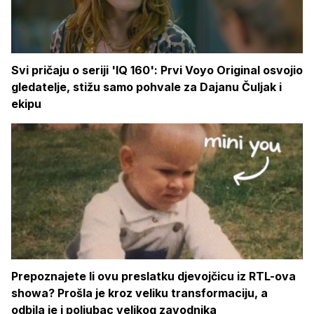
Svi pričaju o seriji 'IQ 160': Prvi Voyo Original osvojio
gledatelje, stižu samo pohvale za Dajanu Čuljak i
ekipu
Prepoznajete li ovu preslatku djevojčicu iz RTL-ova
showa? Prošla je kroz veliku transformaciju, a
odbila je i poljubac velikog zavodnika