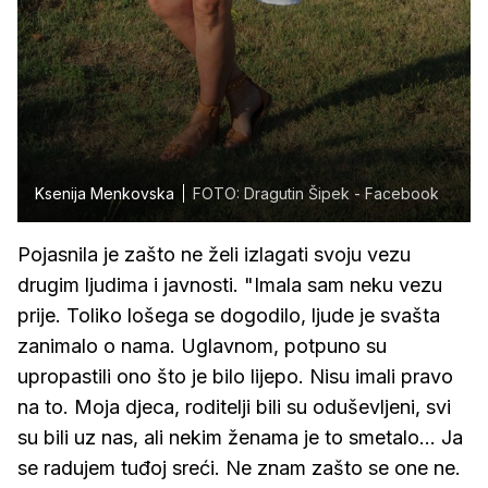
Ksenija Menkovska
FOTO: Dragutin Šipek - Facebook
Pojasnila je zašto ne želi izlagati svoju vezu
drugim ljudima i javnosti. "Imala sam neku vezu
prije. Toliko lošega se dogodilo, ljude je svašta
zanimalo o nama. Uglavnom, potpuno su
upropastili ono što je bilo lijepo. Nisu imali pravo
na to. Moja djeca, roditelji bili su oduševljeni, svi
su bili uz nas, ali nekim ženama je to smetalo... Ja
se radujem tuđoj sreći. Ne znam zašto se one ne.