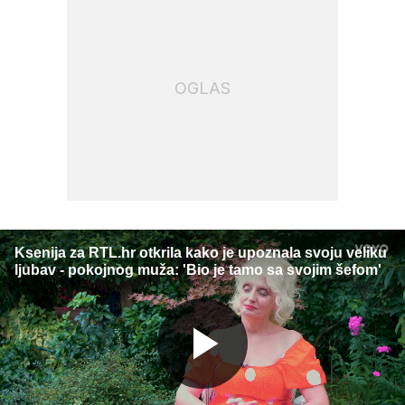
OGLAS
Ksenija za RTL.hr otkrila kako je upoznala svoju veliku
ljubav - pokojnog muža: 'Bio je tamo sa svojim šefom'