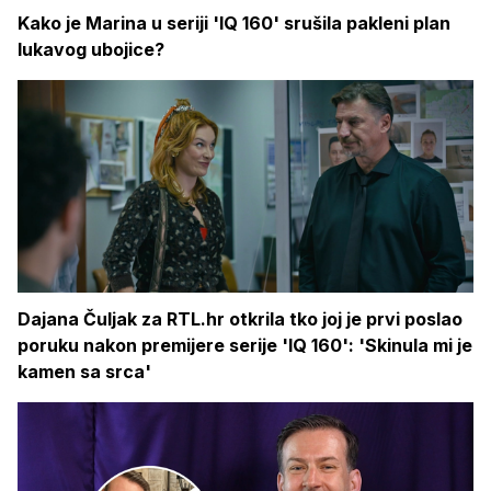
Kako je Marina u seriji 'IQ 160' srušila pakleni plan
lukavog ubojice?
Dajana Čuljak za RTL.hr otkrila tko joj je prvi poslao
poruku nakon premijere serije 'IQ 160': 'Skinula mi je
kamen sa srca'