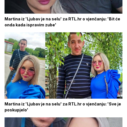
Martina iz 'Ljubav je na selu' za RTL.hr o vjenčanju: 'Bit će
onda kada ispravim zube'
Martina iz 'Ljubav je na selu' za RTL.hr o vjenčanju: 'Sve je
poskupjelo'