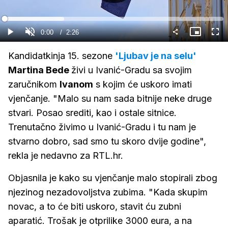
Gledaj
Loaded
:
27.30%
Current
0:00
/
Duration
2:26
Gledaj
Upali
Slika
Cijel
zvuk
u
zasl
slici
Time
Kandidatkinja 15. sezone
'Ljubav je na selu'
Martina Bede
živi u Ivanić-Gradu sa svojim
zaručnikom
Ivanom
s kojim će uskoro imati
vjenčanje. "Malo su nam sada bitnije neke druge
stvari. Posao srediti, kao i ostale sitnice.
Trenutačno živimo u Ivanić-Gradu i tu nam je
stvarno dobro, sad smo tu skoro dvije godine",
rekla je nedavno za RTL.hr.
Objasnila je kako su vjenčanje malo stopirali zbog
njezinog nezadovoljstva zubima. "Kada skupim
novac, a to će biti uskoro, stavit ću zubni
aparatić. Trošak je otprilike 3000 eura, a na