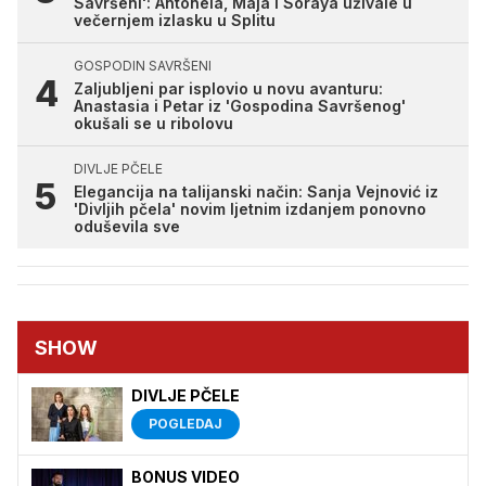
Savršeni': Antonela, Maja i Soraya uživale u
večernjem izlasku u Splitu
GOSPODIN SAVRŠENI
Zaljubljeni par isplovio u novu avanturu:
Anastasia i Petar iz 'Gospodina Savršenog'
okušali se u ribolovu
DIVLJE PČELE
Elegancija na talijanski način: Sanja Vejnović iz
'Divljih pčela' novim ljetnim izdanjem ponovno
oduševila sve
SHOW
DIVLJE PČELE
POGLEDAJ
BONUS VIDEO