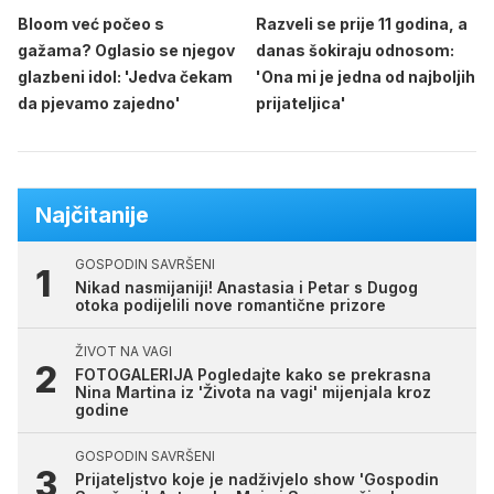
Bloom već počeo s
Razveli se prije 11 godina, a
gažama? Oglasio se njegov
danas šokiraju odnosom:
glazbeni idol: 'Jedva čekam
'Ona mi je jedna od najboljih
da pjevamo zajedno'
prijateljica'
Najčitanije
GOSPODIN SAVRŠENI
Nikad nasmijaniji! Anastasia i Petar s Dugog
otoka podijelili nove romantične prizore
ŽIVOT NA VAGI
FOTOGALERIJA Pogledajte kako se prekrasna
Nina Martina iz 'Života na vagi' mijenjala kroz
godine
GOSPODIN SAVRŠENI
Prijateljstvo koje je nadživjelo show 'Gospodin