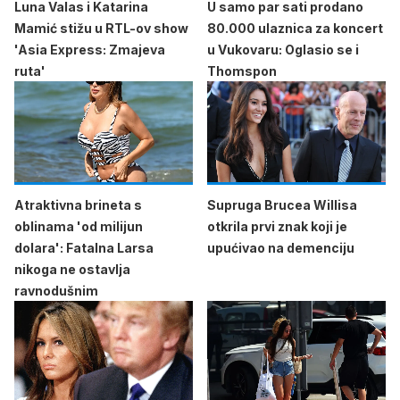
Luna Valas i Katarina
U samo par sati prodano
Mamić stižu u RTL-ov show
80.000 ulaznica za koncert
'Asia Express: Zmajeva
u Vukovaru: Oglasio se i
ruta'
Thomspon
Atraktivna brineta s
Supruga Brucea Willisa
oblinama 'od milijun
otkrila prvi znak koji je
dolara': Fatalna Larsa
upućivao na demenciju
nikoga ne ostavlja
ravnodušnim