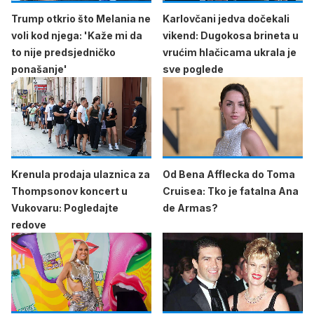
Trump otkrio što Melania ne
Karlovčani jedva dočekali
voli kod njega: 'Kaže mi da
vikend: Dugokosa brineta u
to nije predsjedničko
vrućim hlačicama ukrala je
ponašanje'
sve poglede
Krenula prodaja ulaznica za
Od Bena Afflecka do Toma
Thompsonov koncert u
Cruisea: Tko je fatalna Ana
Vukovaru: Pogledajte
de Armas?
redove