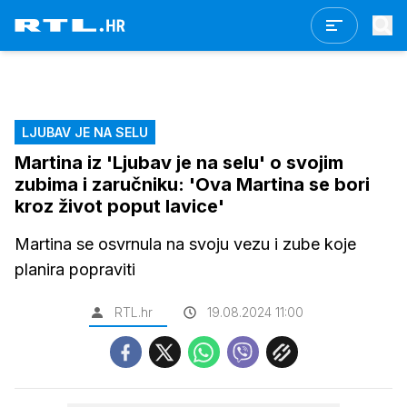
LJUBAV JE NA SELU
Martina iz 'Ljubav je na selu' o svojim
zubima i zaručniku: 'Ova Martina se bori
kroz život poput lavice'
Martina se osvrnula na svoju vezu i zube koje
planira popraviti
RTL.hr
19.08.2024 11:00