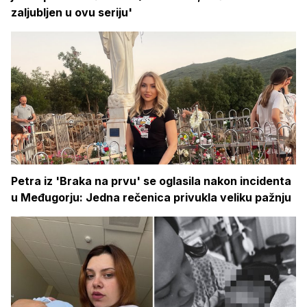
zaljubljen u ovu seriju'
Petra iz 'Braka na prvu' se oglasila nakon incidenta
u Međugorju: Jedna rečenica privukla veliku pažnju