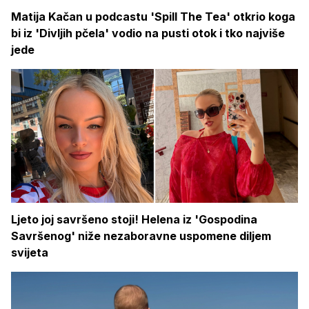
Matija Kačan u podcastu 'Spill The Tea' otkrio koga
bi iz 'Divljih pčela' vodio na pusti otok i tko najviše
jede
Ljeto joj savršeno stoji! Helena iz 'Gospodina
Savršenog' niže nezaboravne uspomene diljem
svijeta