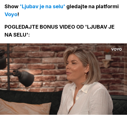
Show
'Ljubav je na selu'
gledajte na platformi
Voyo
!
POGLEDAJTE BONUS VIDEO OD 'LJUBAV JE
NA SELU':
Loaded
:
43.18%
/
Upali
zvuk