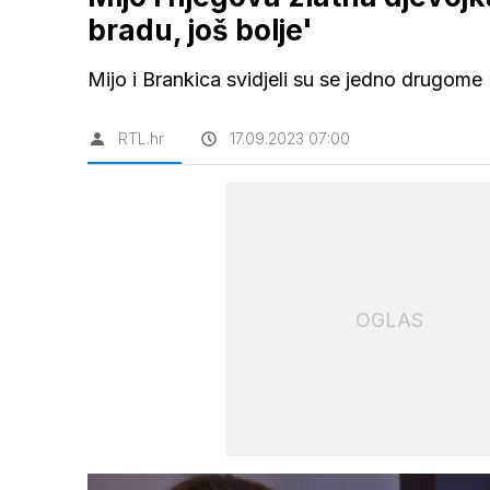
bradu, još bolje'
Mijo i Brankica svidjeli su se jedno drugome
RTL.hr
17.09.2023 07:00
OGLAS