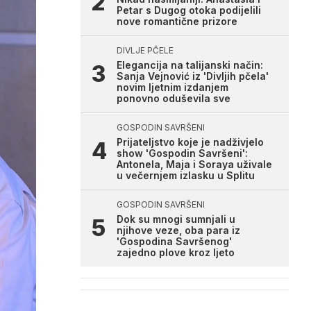
Petar s Dugog otoka podijelili
nove romantične prizore
DIVLJE PČELE
Elegancija na talijanski način:
Sanja Vejnović iz 'Divljih pčela'
novim ljetnim izdanjem
ponovno oduševila sve
GOSPODIN SAVRŠENI
Prijateljstvo koje je nadživjelo
show 'Gospodin Savršeni':
Antonela, Maja i Soraya uživale
u večernjem izlasku u Splitu
GOSPODIN SAVRŠENI
Dok su mnogi sumnjali u
njihove veze, oba para iz
'Gospodina Savršenog'
zajedno plove kroz ljeto