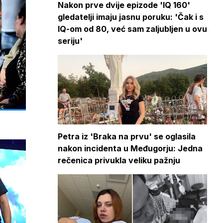
Nakon prve dvije epizode 'IQ 160'
gledatelji imaju jasnu poruku: 'Čak i s
IQ-om od 80, već sam zaljubljen u ovu
seriju'
Petra iz 'Braka na prvu' se oglasila
nakon incidenta u Međugorju: Jedna
rečenica privukla veliku pažnju