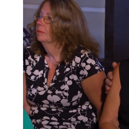
Loaded
:
28.26%