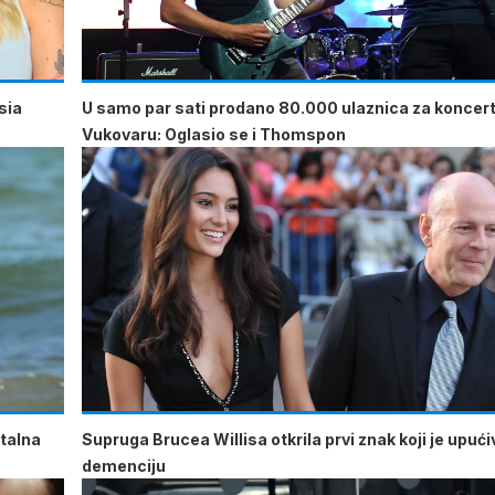
sia
U samo par sati prodano 80.000 ulaznica za koncert
Vukovaru: Oglasio se i Thomspon
atalna
Supruga Brucea Willisa otkrila prvi znak koji je upuć
demenciju