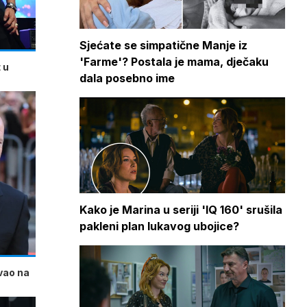
Sjećate se simpatične Manje iz
'Farme'? Postala je mama, dječaku
 u
dala posebno ime
Kako je Marina u seriji 'IQ 160' srušila
pakleni plan lukavog ubojice?
ivao na