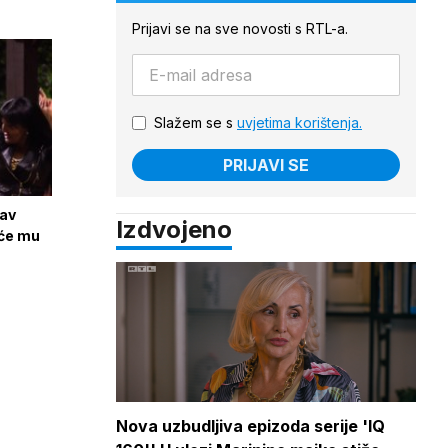
Prijavi se na sve novosti s RTL-a.
Slažem se s
uvjetima korištenja.
PRIJAVI SE
lav
Izdvojeno
 će mu
Nova uzbudljiva epizoda serije 'IQ