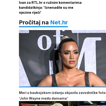
Ivan za RTL.hr o ružnim komentarima
kandidatkinja: 'Iznenadile su me
njezine riječi'
Pročitaj na
Net.hr
Meri u kaubojskom izdanju objavila zavodničke fotog
'John Wayne među damama'