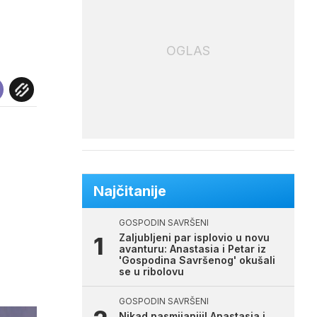
OGLAS
Najčitanije
GOSPODIN SAVRŠENI
Zaljubljeni par isplovio u novu
avanturu: Anastasia i Petar iz
'Gospodina Savršenog' okušali
se u ribolovu
GOSPODIN SAVRŠENI
Nikad nasmijaniji! Anastasia i