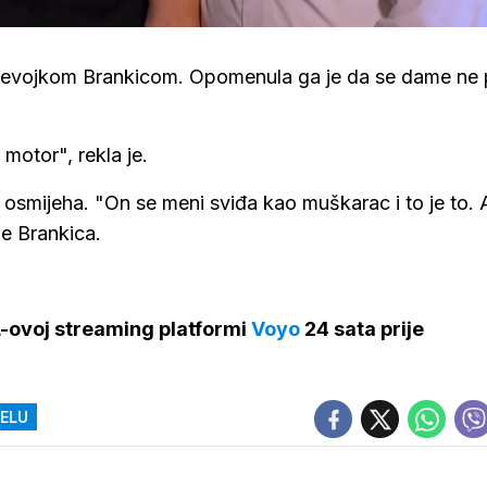
djevojkom Brankicom. Opomenula ga je da se dame ne 
 motor", rekla je.
u i osmijeha. "On se meni sviđa kao muškarac i to je to.
 je Brankica.
L-ovoj streaming platformi
Voyo
24 sata prije
SELU