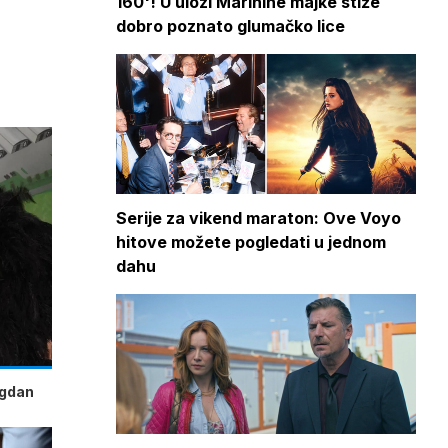
160'! U ulozi Marinine majke stiže
dobro poznato glumačko lice
Serije za vikend maraton: Ove Voyo
hitove možete pogledati u jednom
dahu
agdan