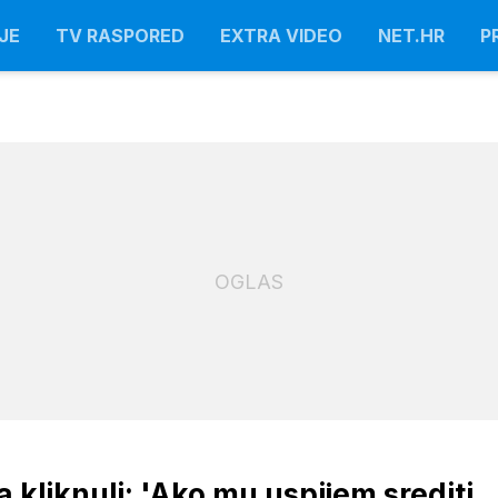
JE
TV RASPORED
EXTRA VIDEO
NET.HR
P
OGLAS
a kliknuli: 'Ako mu uspijem srediti