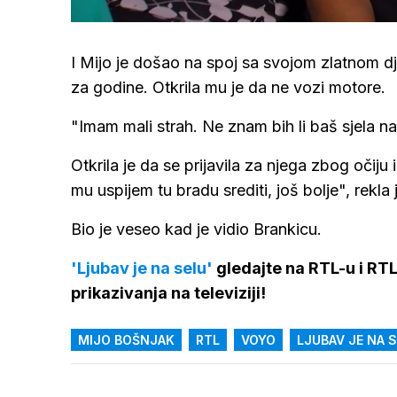
/
Upali
zvuk
I Mijo je došao na spoj sa svojom zlatnom 
za godine. Otkrila mu je da ne vozi motore.
"Imam mali strah. Ne znam bih li baš sjela na
Otkrila je da se prijavila za njega zbog očij
mu uspijem tu bradu srediti, još bolje", rekla
Bio je veseo kad je vidio Brankicu.
'Ljubav je na selu'
gledajte na RTL-u i RT
prikazivanja na televiziji!
MIJO BOŠNJAK
RTL
VOYO
LJUBAV JE NA 