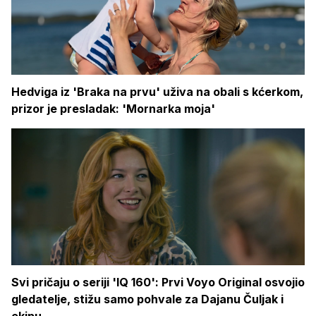
Hedviga iz 'Braka na prvu' uživa na obali s kćerkom,
prizor je presladak: 'Mornarka moja'
Svi pričaju o seriji 'IQ 160': Prvi Voyo Original osvojio
gledatelje, stižu samo pohvale za Dajanu Čuljak i
ekipu