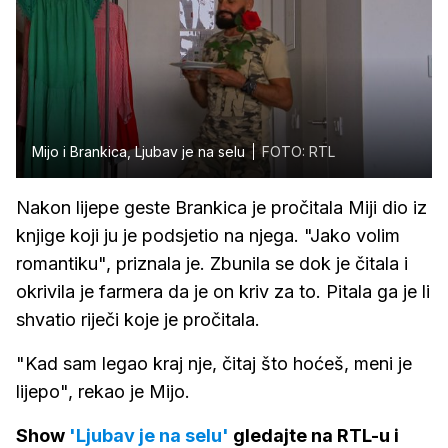
Mijo i Brankica, Ljubav je na selu
FOTO: RTL
Nakon lijepe geste Brankica je pročitala Miji dio iz
knjige koji ju je podsjetio na njega. "Jako volim
romantiku", priznala je. Zbunila se dok je čitala i
okrivila je farmera da je on kriv za to. Pitala ga je li
shvatio riječi koje je pročitala.
"Kad sam legao kraj nje, čitaj što hoćeš, meni je
lijepo", rekao je Mijo.
Show
'Ljubav je na selu'
gledajte na RTL-u i