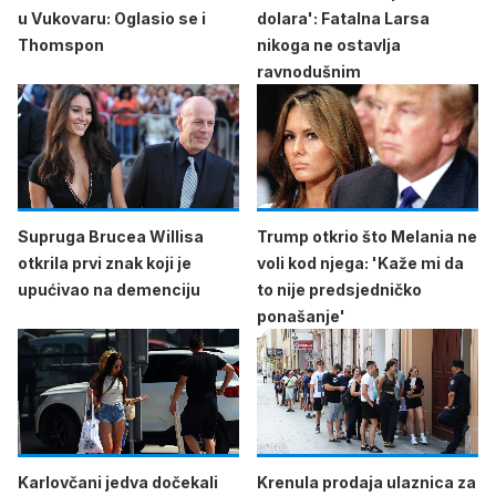
u Vukovaru: Oglasio se i
dolara': Fatalna Larsa
Thomspon
nikoga ne ostavlja
ravnodušnim
Supruga Brucea Willisa
Trump otkrio što Melania ne
otkrila prvi znak koji je
voli kod njega: 'Kaže mi da
upućivao na demenciju
to nije predsjedničko
ponašanje'
Karlovčani jedva dočekali
Krenula prodaja ulaznica za