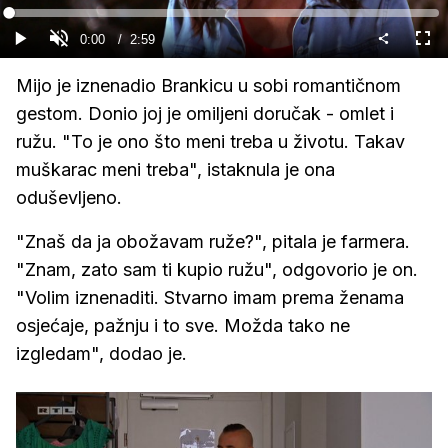
Gledaj
Loaded
:
0%
Current
0:00
/
Duration
2:59
Gledaj
Upali
Cijel
zvuk
zasl
Time
Mijo je iznenadio Brankicu u sobi romantičnom
gestom. Donio joj je omiljeni doručak - omlet i
ružu. "To je ono što meni treba u životu. Takav
muškarac meni treba", istaknula je ona
oduševljeno.
"Znaš da ja obožavam ruže?", pitala je farmera.
"Znam, zato sam ti kupio ružu", odgovorio je on.
"Volim iznenaditi. Stvarno imam prema ženama
osjećaje, pažnju i to sve. Možda tako ne
izgledam", dodao je.