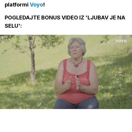
platformi
Voyo
!
POGLEDAJTE BONUS VIDEO IZ 'LJUBAV JE NA
SELU':
Loaded
:
100.00%
/
Upali
zvuk