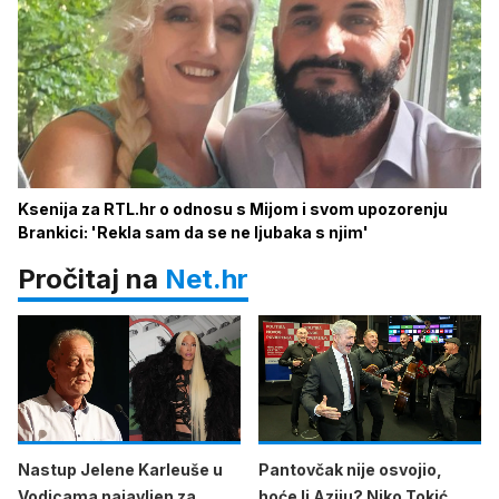
Ksenija za RTL.hr o odnosu s Mijom i svom upozorenju
Brankici: 'Rekla sam da se ne ljubaka s njim'
Pročitaj na
Net.hr
Nastup Jelene Karleuše u
Pantovčak nije osvojio,
Vodicama najavljen za
hoće li Aziju? Niko Tokić