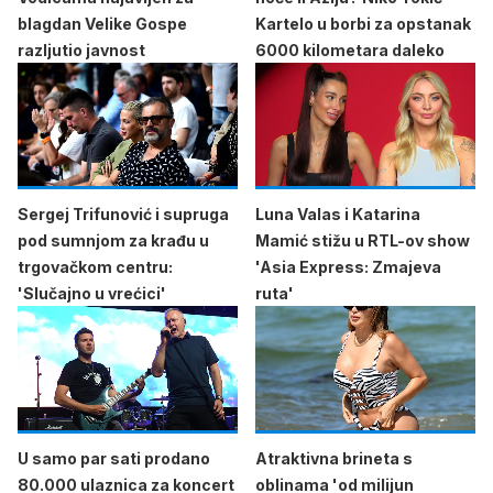
blagdan Velike Gospe
Kartelo u borbi za opstanak
razljutio javnost
6000 kilometara daleko
Sergej Trifunović i supruga
Luna Valas i Katarina
pod sumnjom za krađu u
Mamić stižu u RTL-ov show
trgovačkom centru:
'Asia Express: Zmajeva
'Slučajno u vrećici'
ruta'
U samo par sati prodano
Atraktivna brineta s
80.000 ulaznica za koncert
oblinama 'od milijun