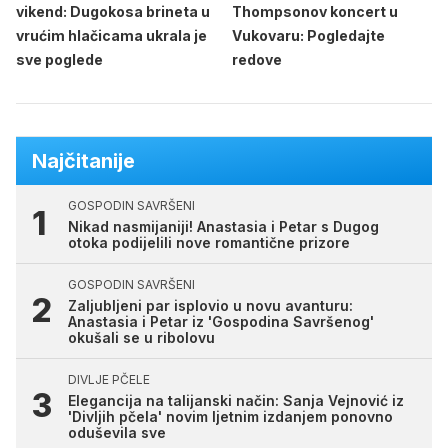
vikend: Dugokosa brineta u
Thompsonov koncert u
vrućim hlačicama ukrala je
Vukovaru: Pogledajte
sve poglede
redove
Najčitanije
GOSPODIN SAVRŠENI
Nikad nasmijaniji! Anastasia i Petar s Dugog
otoka podijelili nove romantične prizore
GOSPODIN SAVRŠENI
Zaljubljeni par isplovio u novu avanturu:
Anastasia i Petar iz 'Gospodina Savršenog'
okušali se u ribolovu
DIVLJE PČELE
Elegancija na talijanski način: Sanja Vejnović iz
'Divljih pčela' novim ljetnim izdanjem ponovno
oduševila sve