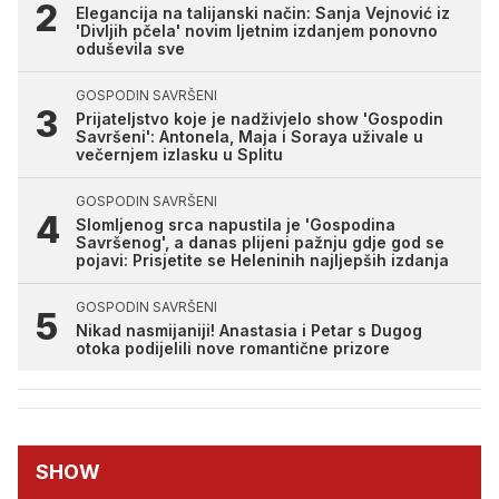
Elegancija na talijanski način: Sanja Vejnović iz
'Divljih pčela' novim ljetnim izdanjem ponovno
oduševila sve
GOSPODIN SAVRŠENI
Prijateljstvo koje je nadživjelo show 'Gospodin
Savršeni': Antonela, Maja i Soraya uživale u
večernjem izlasku u Splitu
GOSPODIN SAVRŠENI
Slomljenog srca napustila je 'Gospodina
Savršenog', a danas plijeni pažnju gdje god se
pojavi: Prisjetite se Heleninih najljepših izdanja
GOSPODIN SAVRŠENI
Nikad nasmijaniji! Anastasia i Petar s Dugog
otoka podijelili nove romantične prizore
SHOW