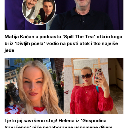
Matija Kačan u podcastu 'Spill The Tea' otkrio koga
bi iz 'Divljih pčela' vodio na pusti otok i tko najviše
jede
Ljeto joj savršeno stoji! Helena iz 'Gospodina
Savršenog' niže nezaboravne uspomene diljem