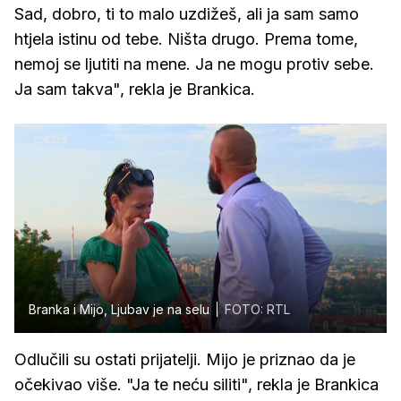
Sad, dobro, ti to malo uzdižeš, ali ja sam samo
htjela istinu od tebe. Ništa drugo. Prema tome,
nemoj se ljutiti na mene. Ja ne mogu protiv sebe.
Ja sam takva", rekla je Brankica.
Branka i Mijo, Ljubav je na selu
FOTO: RTL
Odlučili su ostati prijatelji. Mijo je priznao da je
očekivao više. "Ja te neću siliti", rekla je Brankica