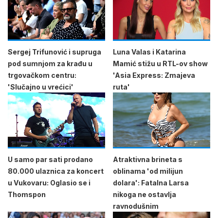
Sergej Trifunović i supruga
Luna Valas i Katarina
pod sumnjom za krađu u
Mamić stižu u RTL-ov show
trgovačkom centru:
'Asia Express: Zmajeva
'Slučajno u vrećici'
ruta'
U samo par sati prodano
Atraktivna brineta s
80.000 ulaznica za koncert
oblinama 'od milijun
u Vukovaru: Oglasio se i
dolara': Fatalna Larsa
Thomspon
nikoga ne ostavlja
ravnodušnim