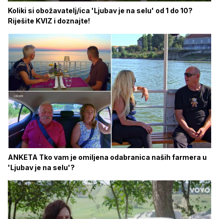
Koliki si obožavatelj/ica 'Ljubav je na selu' od 1 do 10?
Riješite KVIZ i doznajte!
ANKETA Tko vam je omiljena odabranica naših farmera u
'Ljubav je na selu'?