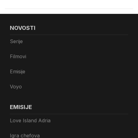
NOVOSTI
Serije
Filmovi
Emisije
Voyo
EMISIJE
Love Island Adria
Igra chefova