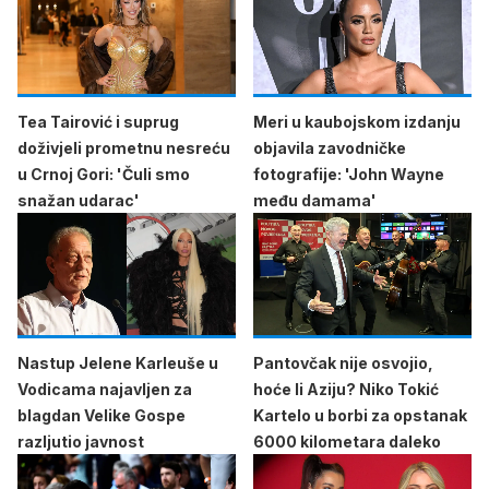
Tea Tairović i suprug
Meri u kaubojskom izdanju
doživjeli prometnu nesreću
objavila zavodničke
u Crnoj Gori: 'Čuli smo
fotografije: 'John Wayne
snažan udarac'
među damama'
Nastup Jelene Karleuše u
Pantovčak nije osvojio,
Vodicama najavljen za
hoće li Aziju? Niko Tokić
blagdan Velike Gospe
Kartelo u borbi za opstanak
razljutio javnost
6000 kilometara daleko