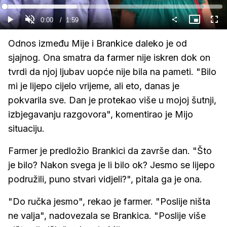
Gledaj
Loaded
:
33.34%
Current
0:00
/
Duration
1:59
Gledaj
Upali
Slika
Cijel
zvuk
u
zasl
slici
Time
Odnos između Mije i Brankice daleko je od
sjajnog. Ona smatra da farmer nije iskren dok on
tvrdi da njoj ljubav uopće nije bila na pameti. "Bilo
mi je lijepo cijelo vrijeme, ali eto, danas je
pokvarila sve. Dan je protekao više u mojoj šutnji,
izbjegavanju razgovora", komentirao je Mijo
situaciju.
Farmer je predložio Brankici da završe dan. "Što
je bilo? Nakon svega je li bilo ok? Jesmo se lijepo
podružili, puno stvari vidjeli?", pitala ga je ona.
"Do ručka jesmo", rekao je farmer. "Poslije ništa
ne valja", nadovezala se Brankica. "Poslije više