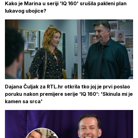
Kako je Marina u seriji 'IQ 160' srušila pakleni plan
lukavog ubojice?
Dajana Čuljak za RTL.hr otkrila tko joj je prvi poslao
poruku nakon premijere serije 'IQ 160': 'Skinula mi je
kamen sa srca'