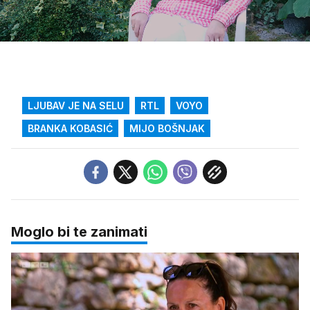
Loaded
:
9.84%
/
Upali
zvuk
LJUBAV JE NA SELU
RTL
VOYO
BRANKA KOBASIĆ
MIJO BOŠNJAK
Moglo bi te zanimati