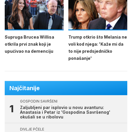
Supruga Brucea Willisa
Trump otkrio što Melania ne
otkrila prvi znak koji je
voli kod njega: 'Kaže mi da
upućivao na demenciju
to nije predsjedničko
ponašanje'
Najčitanije
GOSPODIN SAVRŠENI
Zaljubljeni par isplovio u novu avanturu:
Anastasia i Petar iz 'Gospodina Savršenog'
okušali se u ribolovu
DIVLJE PČELE