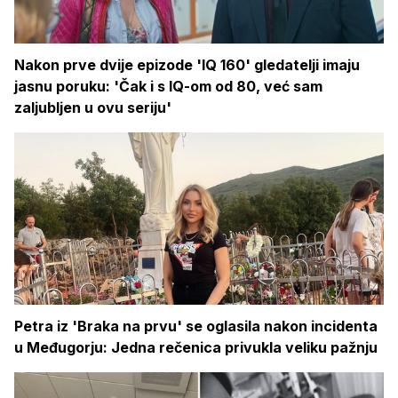
Nakon prve dvije epizode 'IQ 160' gledatelji imaju
jasnu poruku: 'Čak i s IQ-om od 80, već sam
zaljubljen u ovu seriju'
Petra iz 'Braka na prvu' se oglasila nakon incidenta
u Međugorju: Jedna rečenica privukla veliku pažnju