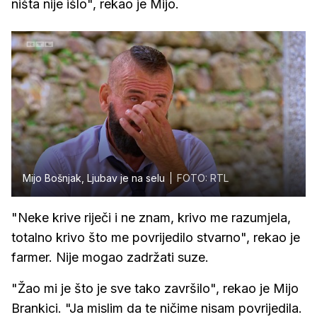
ništa nije išlo", rekao je Mijo.
Mijo Bošnjak, Ljubav je na selu
FOTO: RTL
"Neke krive riječi i ne znam, krivo me razumjela,
totalno krivo što me povrijedilo stvarno", rekao je
farmer. Nije mogao zadržati suze.
"Žao mi je što je sve tako završilo", rekao je Mijo
Brankici. "Ja mislim da te ničime nisam povrijedila.