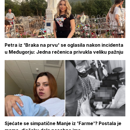
Petra iz 'Braka na prvu' se oglasila nakon incidenta
u Međugorju: Jedna rečenica privukla veliku pažnju
Sjećate se simpatične Manje iz 'Farme'? Postala je