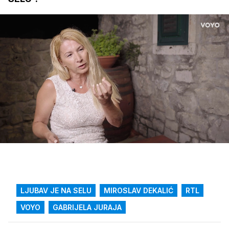
Loaded
:
25.83%
/
Upali
zvuk
LJUBAV JE NA SELU
MIROSLAV DEKALIĆ
RTL
VOYO
GABRIJELA JURAJA