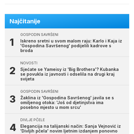
Najčitanije
GOSPODIN SAVRŠENI
Iskreno sretni u svom malom raju: Karlo i Kaja iz
'Gospodina Savršenog' podijelili kadrove s
broda
NOVOSTI
Sjećate se Yameisy iz 'Big Brothera'? Kubanka
se povukla iz javnosti i odselila na drugi kraj
svijeta
GOSPODIN SAVRŠENI
Žaklina iz 'Gospodina Savršenog' javila se s
omiljenog otoka: 'Još od djetinjstva ima
posebno mjesto u mom srcu'
DIVLJE PČELE
Elegancija na talijanski način: Sanja Vejnović iz
'Divljih pčela' novim ljetnim izdanjem ponovno