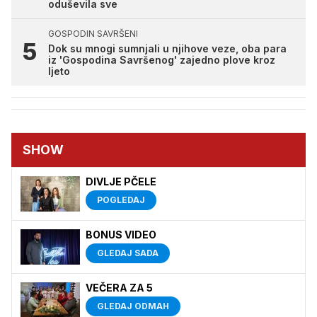
oduševila sve
GOSPODIN SAVRŠENI
Dok su mnogi sumnjali u njihove veze, oba para
iz 'Gospodina Savršenog' zajedno plove kroz
ljeto
SHOW
DIVLJE PČELE
POGLEDAJ
BONUS VIDEO
GLEDAJ SADA
VEČERA ZA 5
GLEDAJ ODMAH