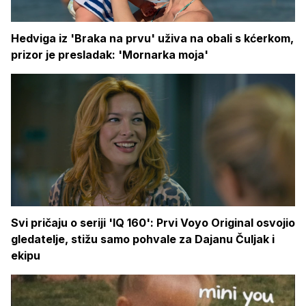
Hedviga iz 'Braka na prvu' uživa na obali s kćerkom,
prizor je presladak: 'Mornarka moja'
Svi pričaju o seriji 'IQ 160': Prvi Voyo Original osvojio
gledatelje, stižu samo pohvale za Dajanu Čuljak i
ekipu