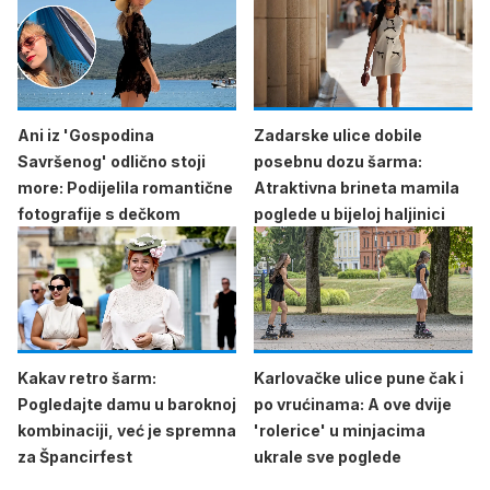
Ani iz 'Gospodina
Zadarske ulice dobile
Savršenog' odlično stoji
posebnu dozu šarma:
more: Podijelila romantične
Atraktivna brineta mamila
fotografije s dečkom
poglede u bijeloj haljinici
Kakav retro šarm:
Karlovačke ulice pune čak i
Pogledajte damu u baroknoj
po vrućinama: A ove dvije
kombinaciji, već je spremna
'rolerice' u minjacima
za Špancirfest
ukrale sve poglede