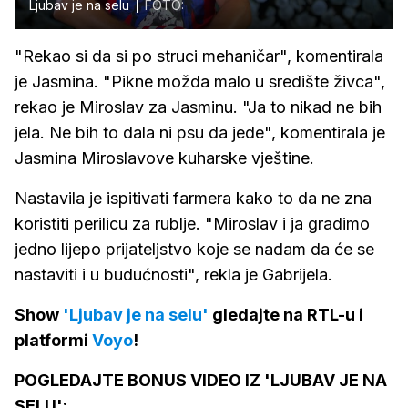
Ljubav je na selu
FOTO:
"Rekao si da si po struci mehaničar", komentirala
je Jasmina. "Pikne možda malo u središte živca",
rekao je Miroslav za Jasminu. "Ja to nikad ne bih
jela. Ne bih to dala ni psu da jede", komentirala je
Jasmina Miroslavove kuharske vještine.
Nastavila je ispitivati farmera kako to da ne zna
koristiti perilicu za rublje. "Miroslav i ja gradimo
jedno lijepo prijateljstvo koje se nadam da će se
nastaviti i u budućnosti", rekla je Gabrijela.
Show
'Ljubav je na selu'
gledajte na RTL-u i
platformi
Voyo
!
POGLEDAJTE BONUS VIDEO IZ 'LJUBAV JE NA
SELU':