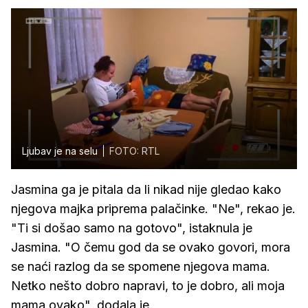
Ljubav je na selu
FOTO: RTL
Jasmina ga je pitala da li nikad nije gledao kako
njegova majka priprema palačinke. "Ne", rekao je.
"Ti si došao samo na gotovo", istaknula je
Jasmina. "O čemu god da se ovako govori, mora
se naći razlog da se spomene njegova mama.
Netko nešto dobro napravi, to je dobro, ali moja
mama ovako", dodala je.