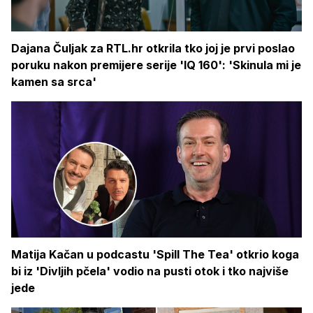
Dajana Čuljak za RTL.hr otkrila tko joj je prvi poslao
poruku nakon premijere serije 'IQ 160': 'Skinula mi je
kamen sa srca'
Matija Kačan u podcastu 'Spill The Tea' otkrio koga
bi iz 'Divljih pčela' vodio na pusti otok i tko najviše
jede