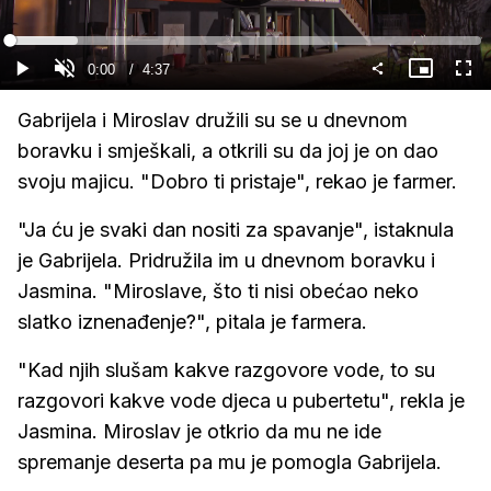
Gledaj
Loaded
:
14.36%
Current
0:00
/
Duration
4:37
Gledaj
Upali
Slika
Cijel
zvuk
u
zasl
slici
Time
Gabrijela i Miroslav družili su se u dnevnom
boravku i smješkali, a otkrili su da joj je on dao
svoju majicu. "Dobro ti pristaje", rekao je farmer.
"Ja ću je svaki dan nositi za spavanje", istaknula
je Gabrijela. Pridružila im u dnevnom boravku i
Jasmina. "Miroslave, što ti nisi obećao neko
slatko iznenađenje?", pitala je farmera.
"Kad njih slušam kakve razgovore vode, to su
razgovori kakve vode djeca u pubertetu", rekla je
Jasmina. Miroslav je otkrio da mu ne ide
spremanje deserta pa mu je pomogla Gabrijela.