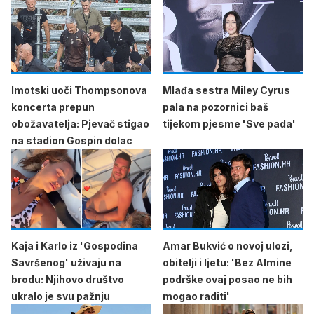
Imotski uoči Thompsonova
Mlađa sestra Miley Cyrus
koncerta prepun
pala na pozornici baš
obožavatelja: Pjevač stigao
tijekom pjesme 'Sve pada'
na stadion Gospin dolac
Kaja i Karlo iz 'Gospodina
Amar Bukvić o novoj ulozi,
Savršenog' uživaju na
obitelji i ljetu: 'Bez Almine
brodu: Njihovo društvo
podrške ovaj posao ne bih
ukralo je svu pažnju
mogao raditi'