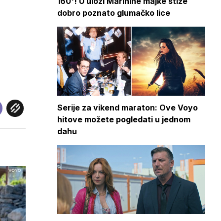
160'! U ulozi Marinine majke stiže
dobro poznato glumačko lice
Serije za vikend maraton: Ove Voyo
hitove možete pogledati u jednom
dahu