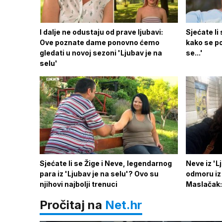
I dalje ne odustaju od prave ljubavi:
Sjećate li
Ove poznate dame ponovno ćemo
kako se po
gledati u novoj sezoni 'Ljubav je na
se...'
selu'
Sjećate li se Žige i Neve, legendarnog
Neve iz 'L
para iz 'Ljubav je na selu'? Ovo su
odmoru iz s
njihovi najbolji trenuci
Maslačak: 
Pročitaj na
Net.hr