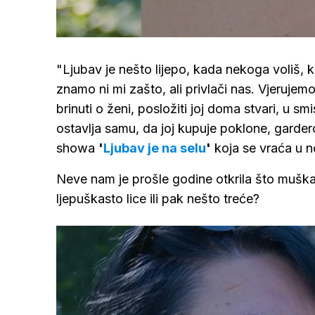
Lo
80
/
Upali
zvuk
"Ljubav je nešto lijepo, kada nekoga voliš, k
znamo ni mi zašto, ali privlači nas. Vjeruje
brinuti o ženi, posložiti joj doma stvari, u s
ostavlja samu, da joj kupuje poklone, gardero
showa
'
Ljubav je na selu
'
koja se vraća u 
Neve nam je prošle godine otkrila što muškara
ljepuškasto lice ili pak nešto treće?