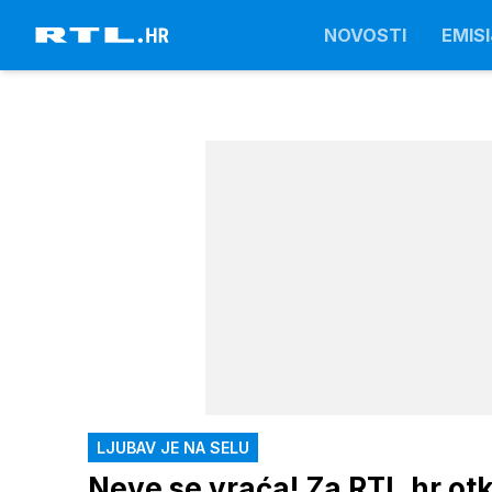
NOVOSTI
EMISI
LJUBAV JE NA SELU
Neve se vraća! Za RTL.hr otk