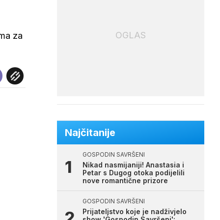
OGLAS
ima za
Najčitanije
GOSPODIN SAVRŠENI
Nikad nasmijaniji! Anastasia i
Petar s Dugog otoka podijelili
nove romantične prizore
GOSPODIN SAVRŠENI
Prijateljstvo koje je nadživjelo
show 'Gospodin Savršeni':