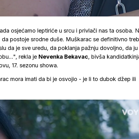
aded
:
.60%
ada osjećamo leptiriće u srcu i privlači nas ta osoba. 
mo da postoje srodne duše. Muškarac se definitivno tre
mislu da je sve uredu, da poklanja pažnju dovoljno, da ju
bu...", rekla je
Nevenka Bekavac
, bivša kandidatkinj
novu, 17. sezonu showa.
c mora imati da bi je osvojio - je li to dubok džep ili