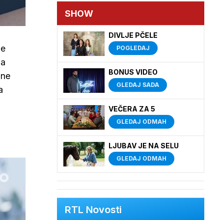
SHOW
DIVLJE PČELE
Ne
POGLEDAJ
ba
BONUS VIDEO
 ne
GLEDAJ SADA
a
VEČERA ZA 5
GLEDAJ ODMAH
LJUBAV JE NA SELU
GLEDAJ ODMAH
RTL Novosti