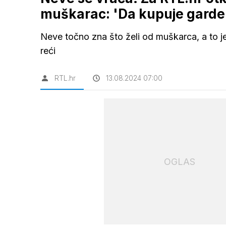
muškarac: 'Da kupuje garder
Neve točno zna što želi od muškarca, a to j
reći
RTL.hr
13.08.2024 07:00
OGLAS