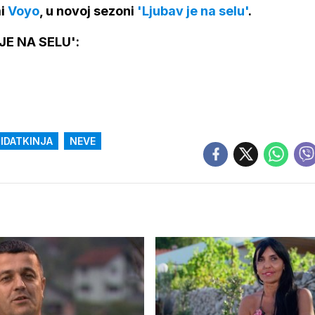
i
Voyo
, u novoj sezoni
'Ljubav je na selu'
.
E NA SELU':
IDATKINJA
NEVE