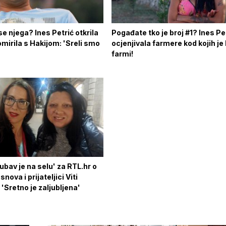
 se njega? Ines Petrić otkrila
Pogađate tko je broj #1? Ines Pe
mirila s Hakijom: 'Sreli smo
ocjenjivala farmere kod kojih je 
farmi!
jubav je na selu' za RTL.hr o
nova i prijateljici Viti
'Sretno je zaljubljena'