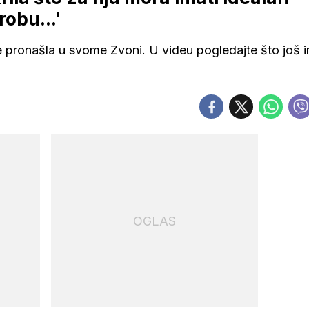
obu...'
e pronašla u svome Zvoni. U videu pogledajte što još 
OGLAS