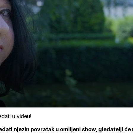
dati u videu!
ledati njezin povratak u omiljeni show, gledatelji će