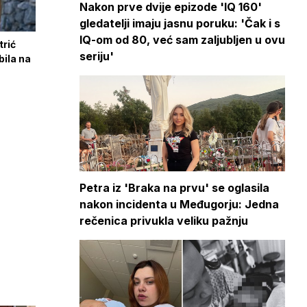
Nakon prve dvije epizode 'IQ 160'
gledatelji imaju jasnu poruku: 'Čak i s
IQ-om od 80, već sam zaljubljen u ovu
trić
seriju'
bila na
Petra iz 'Braka na prvu' se oglasila
nakon incidenta u Međugorju: Jedna
rečenica privukla veliku pažnju