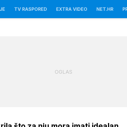
JE
TV RASPORED
EXTRA VIDEO
NET.HR
P
OGLAS
rila što za nju mora imati idealan