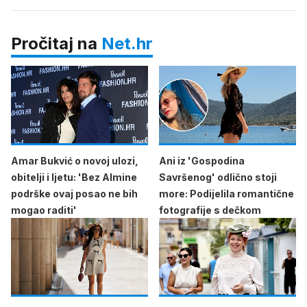
Pročitaj na
Net.hr
Amar Bukvić o novoj ulozi,
Ani iz 'Gospodina
obitelji i ljetu: 'Bez Almine
Savršenog' odlično stoji
podrške ovaj posao ne bih
more: Podijelila romantične
mogao raditi'
fotografije s dečkom