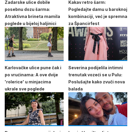
Zadarske ulice dobile
Kakav retro šarm:
posebnu dozu šarma:
Pogledajte damu u baroknoj
Atraktivna brineta mamila
kombinaciji, već je spremna
poglede u bijeloj haljinici
za Špancirfest
Karlovačke ulice pune čak i
Severina podijelila intimni
po vrućinama: A ove dvije
trenutak vozeći se u Pulu:
'rolerice' u minjacima
Poslušajte kako zvuči nova
ukrale sve poglede
balada