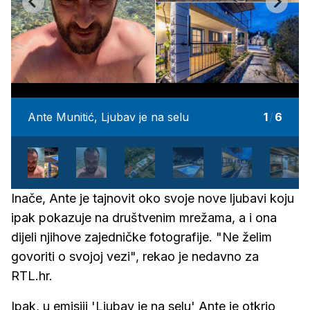
Ante Munitić, Ljubav je na selu
1
/
6
Inače, Ante je tajnovit oko svoje nove ljubavi koju
ipak pokazuje na društvenim mrežama, a i ona
dijeli njihove zajedničke fotografije. "Ne želim
govoriti o svojoj vezi", rekao je nedavno za
RTL.hr.
Ipak, u emisiji 'Ljubav je na selu' Ante je otkrio