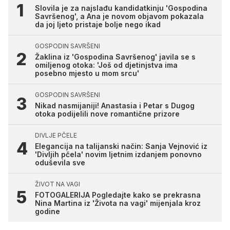
Slovila je za najslađu kandidatkinju 'Gospodina
Savršenog', a Ana je novom objavom pokazala
da joj ljeto pristaje bolje nego ikad
GOSPODIN SAVRŠENI
Žaklina iz 'Gospodina Savršenog' javila se s
omiljenog otoka: 'Još od djetinjstva ima
posebno mjesto u mom srcu'
GOSPODIN SAVRŠENI
Nikad nasmijaniji! Anastasia i Petar s Dugog
otoka podijelili nove romantične prizore
DIVLJE PČELE
Elegancija na talijanski način: Sanja Vejnović iz
'Divljih pčela' novim ljetnim izdanjem ponovno
oduševila sve
ŽIVOT NA VAGI
FOTOGALERIJA Pogledajte kako se prekrasna
Nina Martina iz 'Života na vagi' mijenjala kroz
godine