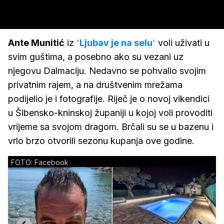
Ante Munitić
iz
'
Ljubav je na selu
'
voli uživati u
svim guštima, a posebno ako su vezani uz
njegovu Dalmaciju. Nedavno se pohvalio svojim
privatnim rajem, a na društvenim mrežama
podijelio je i fotografije. Riječ je o novoj vikendici
u Šibensko-kninskoj županiji u kojoj voli provoditi
vrijeme sa svojom dragom. Brčali su se u bazenu i
vrlo brzo otvorili sezonu kupanja ove godine.
FOTO: Facebook