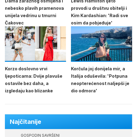
Dama zaraznog osmijeha i
Lewis Hamilton ljeto
nebesko plavih pramenova
provodi u društvu obitelji i
unijela vedrinu u tmurni
Kim Kardashian: 'Radi sve
Čakovec
osim da pobjeđuje'
Korzo doslovno vrvi
Korčula joj donijela mir, a
ljepoticama: Dvije plavuše
Italija oduševila: 'Potpuna
ostavile bez daha, a
neopterećenost naljepši je
izgledaju kao blizanke
dio odmora'
Najčitanije
GOSPODIN SAVRŠENI