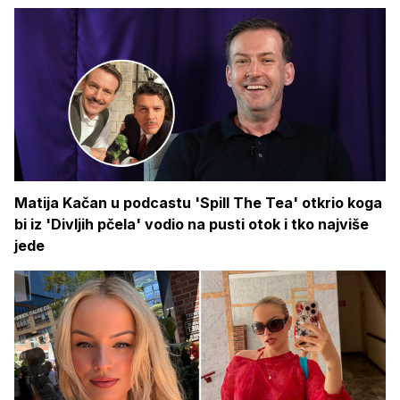
Matija Kačan u podcastu 'Spill The Tea' otkrio koga
bi iz 'Divljih pčela' vodio na pusti otok i tko najviše
jede