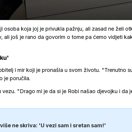
ji osoba koja joj je privukla pažnju, ali zasad ne želi otk
iv, ali još je rano da govorim o tome pa ćemo vidjeti ka
jku'
obitelj i mir koji je pronašla u svom životu. "Trenutno s
o je poručila.
vezu. "Drago mi je da si je Robi našao djevojku i da j
 više ne skriva: 'U vezi sam i sretan sam!'