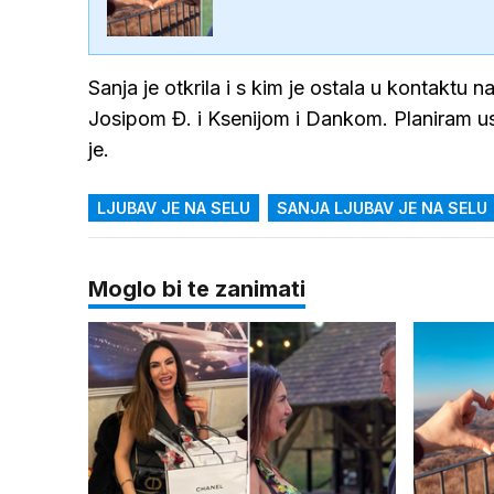
Sanja je otkrila i s kim je ostala u kontakt
Josipom Đ. i Ksenijom i Dankom. Planiram us
je.
LJUBAV JE NA SELU
SANJA LJUBAV JE NA SELU
Moglo bi te zanimati