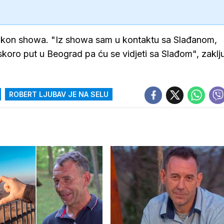
u nakon showa. "Iz showa sam u kontaktu sa Slađanom,
koro put u Beograd pa ću se vidjeti sa Slađom", zaklju
ROBERT LJUBAV JE NA SELU