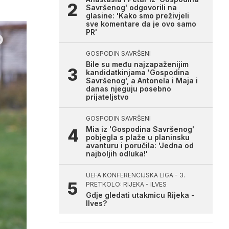
Savršenog' odgovorili na
glasine: 'Kako smo preživjeli
sve komentare da je ovo samo
PR'
GOSPODIN SAVRŠENI
Bile su među najzapaženijim
kandidatkinjama 'Gospodina
Savršenog', a Antonela i Maja i
danas njeguju posebno
prijateljstvo
GOSPODIN SAVRŠENI
Mia iz 'Gospodina Savršenog'
pobjegla s plaže u planinsku
avanturu i poručila: 'Jedna od
najboljih odluka!'
UEFA KONFERENCIJSKA LIGA - 3.
PRETKOLO: RIJEKA - ILVES
Gdje gledati utakmicu Rijeka -
Ilves?