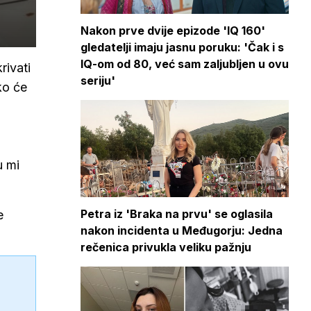
Nakon prve dvije epizode 'IQ 160'
gledatelji imaju jasnu poruku: 'Čak i s
IQ-om od 80, već sam zaljubljen u ovu
rivati
seriju'
ko će
u mi
Petra iz 'Braka na prvu' se oglasila
e
nakon incidenta u Međugorju: Jedna
rečenica privukla veliku pažnju