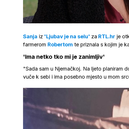
Loaded
:
21.22%
/
Upali
zvuk
Sanja
iz
'Ljubav je na selu'
za
RTL.hr
je otk
farmerom
Robertom
te priznala s kojim je 
'Ima netko tko mi je zanimljiv'
"Sada sam u Njemačkoj. Na ljeto planiram doć
vuče k sebi i ima posebno mjesto u mom srcu"