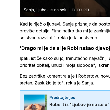
Sanja, Ljubav je na selu
FOTO: RTL
Kad je riječ o ljubavi, Sanja priznaje da posto
previše detalja. "Ima netko tko mi je zanimlj
se stvari razvijati", rekla je tajanstveno.
'Drago mi je da si je Robi našao djevo
Ipak, ističe kako su joj trenutačno najvažniji 
prioritet obitelj, unuci i moja sloboda", iskren
Bez zadrške komentirala je i Robertovu novu 
sretan. Zaslužio je to", rekla je Sanja.
Pročitajte još
Robert iz 'Ljubav je na selu'