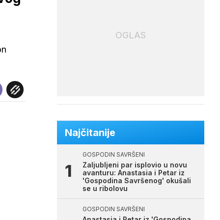
OGLAS
on
Najčitanije
GOSPODIN SAVRŠENI
Zaljubljeni par isplovio u novu
avanturu: Anastasia i Petar iz
'Gospodina Savršenog' okušali
se u ribolovu
GOSPODIN SAVRŠENI
Anastasia i Petar iz 'Gospodina