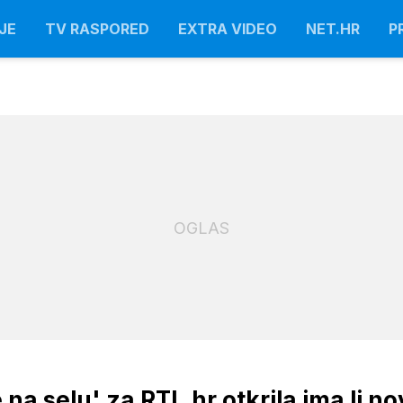
JE
TV RASPORED
EXTRA VIDEO
NET.HR
P
OGLAS
 na selu' za RTL.hr otkrila ima li n