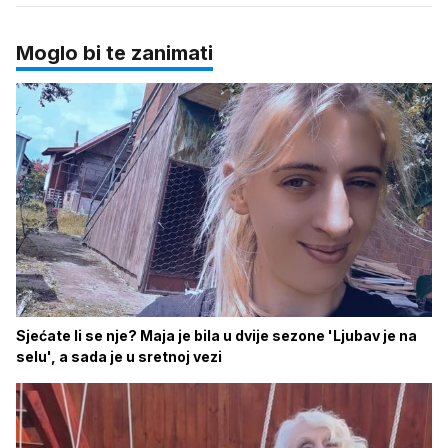
Moglo bi te zanimati
Sjećate li se nje? Maja je bila u dvije sezone 'Ljubav je na
selu', a sada je u sretnoj vezi