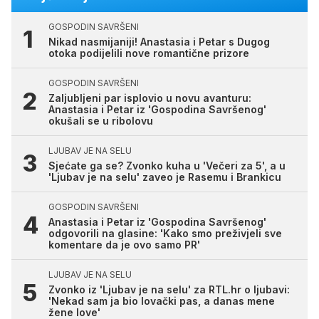
GOSPODIN SAVRŠENI
Nikad nasmijaniji! Anastasia i Petar s Dugog
otoka podijelili nove romantične prizore
GOSPODIN SAVRŠENI
Zaljubljeni par isplovio u novu avanturu:
Anastasia i Petar iz 'Gospodina Savršenog'
okušali se u ribolovu
LJUBAV JE NA SELU
Sjećate ga se? Zvonko kuha u 'Večeri za 5', a u
'Ljubav je na selu' zaveo je Rasemu i Brankicu
GOSPODIN SAVRŠENI
Anastasia i Petar iz 'Gospodina Savršenog'
odgovorili na glasine: 'Kako smo preživjeli sve
komentare da je ovo samo PR'
LJUBAV JE NA SELU
Zvonko iz 'Ljubav je na selu' za RTL.hr o ljubavi:
'Nekad sam ja bio lovački pas, a danas mene
žene love'