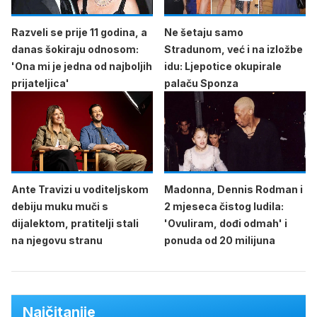
Razveli se prije 11 godina, a
Ne šetaju samo
danas šokiraju odnosom:
Stradunom, već i na izložbe
'Ona mi je jedna od najboljih
idu: Ljepotice okupirale
prijateljica'
palaču Sponza
Ante Travizi u voditeljskom
Madonna, Dennis Rodman i
debiju muku muči s
2 mjeseca čistog ludila:
dijalektom, pratitelji stali
'Ovuliram, dođi odmah' i
na njegovu stranu
ponuda od 20 milijuna
Najčitanije