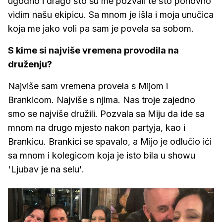
ugodno i drago što su me pozvali te što ponovno
vidim našu ekipicu. Sa mnom je išla i moja unučica
koja me jako voli pa sam je povela sa sobom.
S kime si najviše vremena provodila na
druženju?
Najviše sam vremena provela s Mijom i
Brankicom. Najviše s njima. Nas troje zajedno
smo se najviše družili. Pozvala sa Miju da ide sa
mnom na drugo mjesto nakon partyja, kao i
Brankicu. Brankici se spavalo, a Mijo je odlučio ići
sa mnom i kolegicom koja je isto bila u showu
'Ljubav je na selu'.