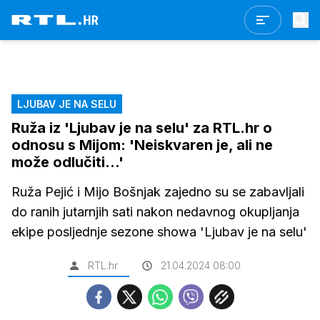
LJUBAV JE NA SELU
Ruža iz 'Ljubav je na selu' za RTL.hr o
odnosu s Mijom: 'Neiskvaren je, ali ne
može odlučiti...'
Ruža Pejić i Mijo Bošnjak zajedno su se zabavljali
do ranih jutarnjih sati nakon nedavnog okupljanja
ekipe posljednje sezone showa 'Ljubav je na selu'
RTL.hr
21.04.2024 08:00