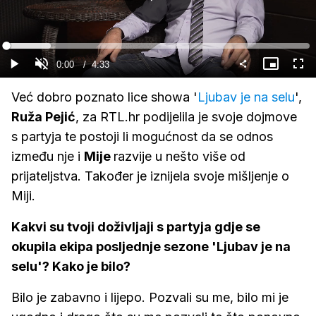
Gledaj
Loaded
:
14.55%
Current
0:00
/
Duration
4:33
Gledaj
Upali
Slika
Cijel
zvuk
u
zasl
slici
Time
Već dobro poznato lice showa '
Ljubav je na selu
',
Ruža Pejić
, za RTL.hr podijelila je svoje dojmove
s partyja te postoji li mogućnost da se odnos
između nje i
Mije
razvije u nešto više od
prijateljstva. Također je iznijela svoje mišljenje o
Miji.
Kakvi su tvoji doživljaji s partyja gdje se
okupila ekipa posljednje sezone 'Ljubav je na
selu'? Kako je bilo?
Bilo je zabavno i lijepo. Pozvali su me, bilo mi je