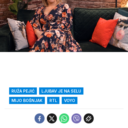
Loaded
:
67.66%
/
Upali
zvuk
RUŽA PEJIĆ
LJUBAV JE NA SELU
MIJO BOŠNJAK
RTL
VOYO