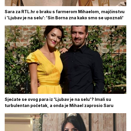
Sara za RTL.hr o braku s farmerom Mihaelom, majčinstvu
i 'Ljubav je na selu': 'Sin Borna zna kako smo se upoznali'
Sjećate se ovog para iz 'Ljubav je na selu'? Imali su
turbulentan početak, a onda je Mihael zaprosio Saru