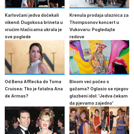
Karlovčani jedva dočekali
Krenula prodaja ulaznica za
vikend: Dugokosa brineta u
Thompsonov koncert u
vrućim hlačicama ukrala je
Vukovaru: Pogledajte
sve poglede
redove
Od Bena Afflecka do Toma
Bloom već počeo s
Cruisea: Tko je fatalna Ana
gažama? Oglasio se njegov
de Armas?
glazbeni idol: 'Jedva čekam
da pjevamo zajedno'