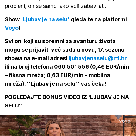
procjeni, on se samo jako voli zabavljati.
Show
'Ljubav je na selu'
gledajte na platformi
Voyo
!
Svi oni koji su spremni za avanturu života
mogu se prijaviti već sada u novu, 17. sezonu
showa na e-mail adresi
ljubavjenaselu@rtl.hr
ili na broj telefona 060 501 556 (0,46 EUR/min
– fiksna mreža; 0,63 EUR/min – mobilna
mreža). ''Ljubav je na selu'' vas čeka!
POGLEDAJTE BONUS VIDEO IZ 'LJUBAV JE NA
SELU':