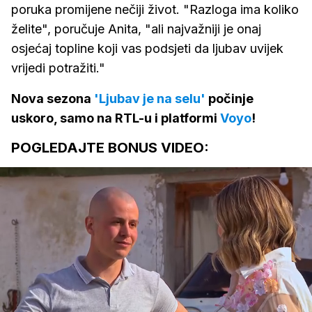
poruka promijene nečiji život. "Razloga ima koliko
želite", poručuje Anita, "ali najvažniji je onaj
osjećaj topline koji vas podsjeti da ljubav uvijek
vrijedi potražiti."
Nova sezona
'Ljubav je na selu'
počinje
uskoro, samo na RTL-u i platformi
Voyo
!
POGLEDAJTE BONUS VIDEO: