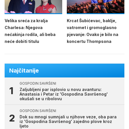
Velika sreća za kralja
Krcat Šubićevac, baklje,
Charlesa: Njegova
vatromet i gromoglasno
nećakinja rodila, ali beba
pjevanje: Ovako je bilo na
neće dobiti titulu
koncertu Thompsona
Najčitanije
GOSPODIN SAVRŠENI
Zaljubljeni par isplovio u novu avanturu:
Anastasia i Petar iz 'Gospodina Savršenog'
okušali se u ribolovu
GOSPODIN SAVRŠENI
Dok su mnogi sumnjali u njihove veze, oba para
iz 'Gospodina Savršenog' zajedno plove kroz
ljeto