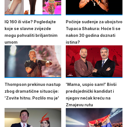
IQ 160 ili više? Pogledajte
Počinje suđenje za ubojstvo
koje se slavne zvijezde
Tupaca Shakura: Hoće li se
mogu pohvaliti briljantnim
nakon 30 godina doznati
umom
istina?
Thompson prekinuo nastup
'Mama, uspio sam!' Bivši
zbog dramatične situacije:
predsjednički kandidat i
'Zovite hitnu. Pozlilo mu je'
njegov nećak kreću na
Zmajevu rutu