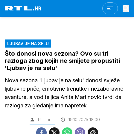
LJUBAV JE NA SELU
Što donosi nova sezona? Ovo su tri
razloga zbog kojih ne smijete propustiti
'Ljubav je na selu'
Nova sezona 'Ljubav je na selu' donosi svježe
ljubavne priče, emotivne trenutke i nezaboravne
avanture, a voditeljica Anita Martinović tvrdi da
razloga za gledanje ima napretek
RTL.hr
19.10.2025 18:00