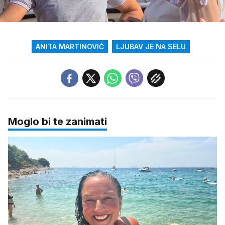
Loaded
:
80.75%
/
Upali
zvuk
ANITA MARTINOVIĆ
LJUBAV JE NA SELU
Moglo bi te zanimati