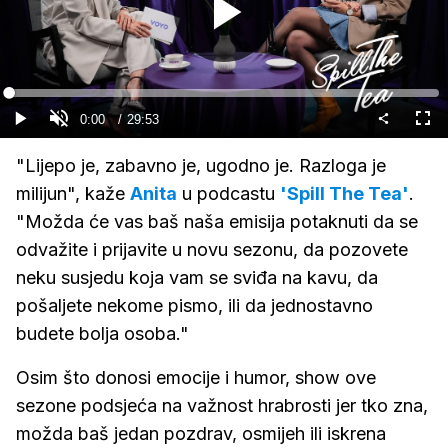
Gledaj
Loaded
:
0%
Current
0:00
/
Duration
29:53
Gledaj
Upali
Cijel
zvuk
zasl
Time
"Lijepo je, zabavno je, ugodno je. Razloga je
milijun", kaže
Anita
u podcastu
'Spill The Tea'
.
"Možda će vas baš naša emisija potaknuti da se
odvažite i prijavite u novu sezonu, da pozovete
neku susjedu koja vam se sviđa na kavu, da
pošaljete nekome pismo, ili da jednostavno
budete bolja osoba."
Osim što donosi emocije i humor, show ove
sezone podsjeća na važnost hrabrosti jer tko zna,
možda baš jedan pozdrav, osmijeh ili iskrena