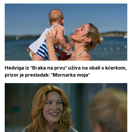
Hedviga iz 'Braka na prvu' uživa na obali s kćerkom,
prizor je presladak: 'Mornarka moja'