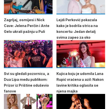
Zagrljaj, osmijesi i Nick
Lejdi Perković pokazala
Cave: Jelena Perčin i Ante
kako je bodrila strica na
Gelo ukrali pažnju u Puli
koncertu: Jedan detalj
svima zapeo za oko
Svi su gledali pozornicu, a
Kujica koju je udomila Lana
Dua Lipa među publikom:
Rupić vraćena u azil: Nakon
Prizor iz Prištine oduševio
lavine kritika oglasila se
fanove
njena majka