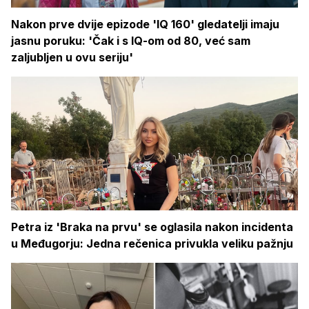
Nakon prve dvije epizode 'IQ 160' gledatelji imaju
jasnu poruku: 'Čak i s IQ-om od 80, već sam
zaljubljen u ovu seriju'
Petra iz 'Braka na prvu' se oglasila nakon incidenta
u Međugorju: Jedna rečenica privukla veliku pažnju