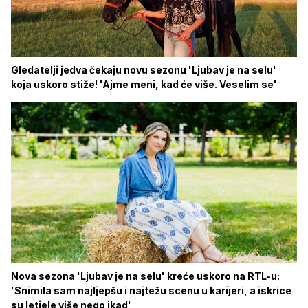
Gledatelji jedva čekaju novu sezonu 'Ljubav je na selu'
koja uskoro stiže! 'Ajme meni, kad će više. Veselim se'
Nova sezona 'Ljubav je na selu' kreće uskoro na RTL-u:
'Snimila sam najljepšu i najtežu scenu u karijeri, a iskrice
su letjele više nego ikad'