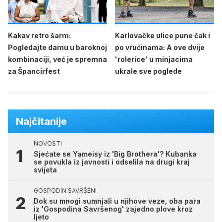
Kakav retro šarm:
Karlovačke ulice pune čak i
Pogledajte damu u baroknoj
po vrućinama: A ove dvije
kombinaciji, već je spremna
'rolerice' u minjacima
za Špancirfest
ukrale sve poglede
Najčitanije
NOVOSTI
Sjećate se Yameisy iz 'Big Brothera'? Kubanka
se povukla iz javnosti i odselila na drugi kraj
svijeta
GOSPODIN SAVRŠENI
Dok su mnogi sumnjali u njihove veze, oba para
iz 'Gospodina Savršenog' zajedno plove kroz
ljeto