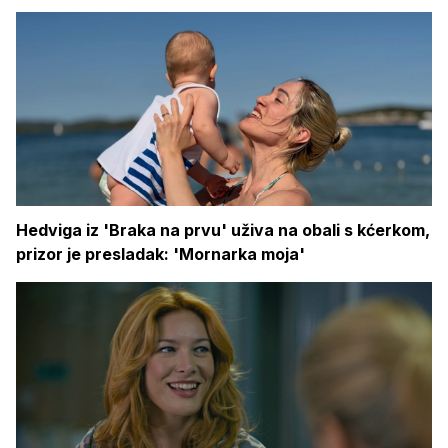
Hedviga iz 'Braka na prvu' uživa na obali s kćerkom,
prizor je presladak: 'Mornarka moja'