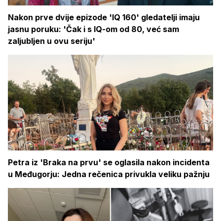
Nakon prve dvije epizode 'IQ 160' gledatelji imaju
jasnu poruku: 'Čak i s IQ-om od 80, već sam
zaljubljen u ovu seriju'
Petra iz 'Braka na prvu' se oglasila nakon incidenta
u Međugorju: Jedna rečenica privukla veliku pažnju