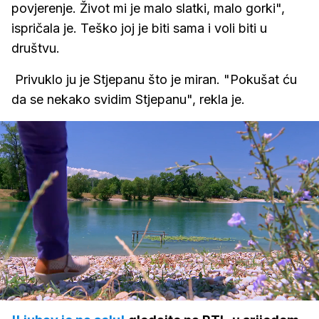
povjerenje. Život mi je malo slatki, malo gorki",
ispričala je. Teško joj je biti sama i voli biti u
društvu.
Privuklo ju je Stjepanu što je miran. "Pokušat ću
da se nekako svidim Stjepanu", rekla je.
Loaded
:
32.83%
/
Upali
zvuk