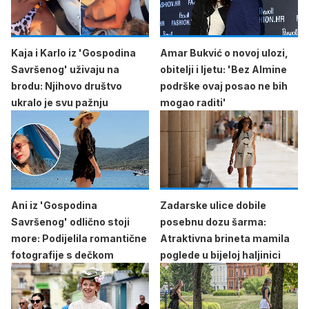
Kaja i Karlo iz 'Gospodina
Amar Bukvić o novoj ulozi,
Savršenog' uživaju na
obitelji i ljetu: 'Bez Almine
brodu: Njihovo društvo
podrške ovaj posao ne bih
ukralo je svu pažnju
mogao raditi'
Ani iz 'Gospodina
Zadarske ulice dobile
Savršenog' odlično stoji
posebnu dozu šarma:
more: Podijelila romantične
Atraktivna brineta mamila
fotografije s dečkom
poglede u bijeloj haljinici