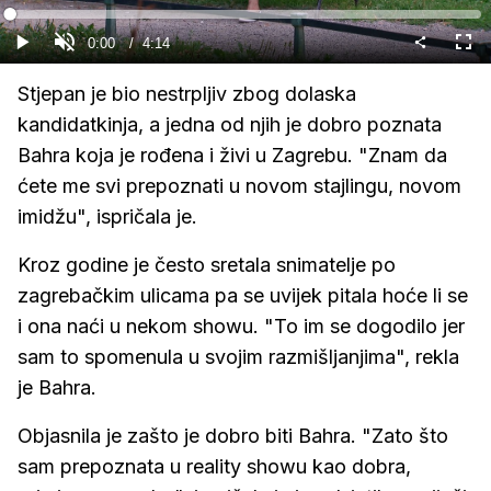
Gledaj
Loaded
:
0%
Current
0:00
/
Duration
4:14
Gledaj
Upali
Cijel
zvuk
zasl
Time
Stjepan je bio nestrpljiv zbog dolaska
kandidatkinja, a jedna od njih je dobro poznata
Bahra koja je rođena i živi u Zagrebu. "Znam da
ćete me svi prepoznati u novom stajlingu, novom
imidžu", ispričala je.
Kroz godine je često sretala snimatelje po
zagrebačkim ulicama pa se uvijek pitala hoće li se
i ona naći u nekom showu. "To im se dogodilo jer
sam to spomenula u svojim razmišljanjima", rekla
je Bahra.
Objasnila je zašto je dobro biti Bahra. "Zato što
sam prepoznata u reality showu kao dobra,