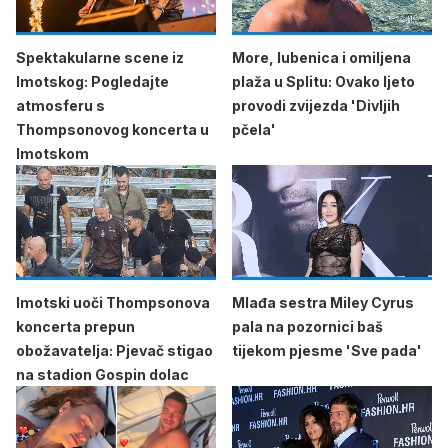
Spektakularne scene iz
More, lubenica i omiljena
Imotskog: Pogledajte
plaža u Splitu: Ovako ljeto
atmosferu s
provodi zvijezda 'Divljih
Thompsonovog koncerta u
pčela'
Imotskom
Imotski uoči Thompsonova
Mlađa sestra Miley Cyrus
koncerta prepun
pala na pozornici baš
obožavatelja: Pjevač stigao
tijekom pjesme 'Sve pada'
na stadion Gospin dolac