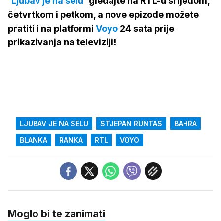
'Ljubav je na selu'
gledajte na RTL-u srijedom,
četvrtkom i petkom, a nove epizode možete
pratiti i na platformi
Voyo
24 sata prije
prikazivanja na televiziji!
LJUBAV JE NA SELU
STJEPAN RUNTAS
BAHRA
BLANKA
RANKA
RTL
VOYO
Moglo bi te zanimati