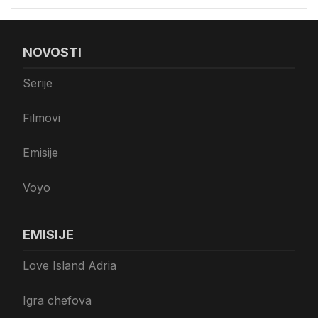
NOVOSTI
Serije
Filmovi
Emisije
Voyo
EMISIJE
Love Island Adria
Igra chefova