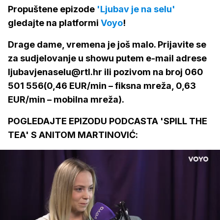
Propuštene epizode
'Ljubav je na selu'
gledajte na platformi
Voyo
!
Drage dame, vremena je još malo. Prijavite se
za sudjelovanje u showu putem e-mail adrese
ljubavjenaselu@rtl.hr ili pozivom na broj 060
501 556(0,46 EUR/min – fiksna mreža, 0,63
EUR/min – mobilna mreža).
POGLEDAJTE EPIZODU PODCASTA 'SPILL THE
TEA' S ANITOM MARTINOVIĆ: