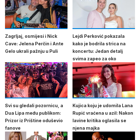
Zagrljaj, osmijesi i Nick
Lejdi Perković pokazala
Cave: Jelena Perčin i Ante
kako je bodrila strica na
Gelo ukrali pažnju u Puli
koncertu: Jedan detalj
svima zapeo za oko
Svi su gledali pozornicu, a
Kujica koju je udomila Lana
Dua Lipa među publikom:
Rupić vraćena u azil: Nakon
Prizor iz Prištine oduševio
lavine kritika oglasila se
fanove
njena majka