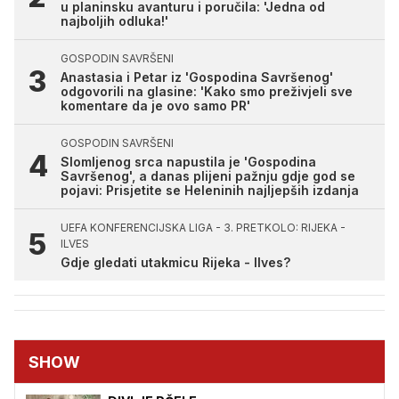
u planinsku avanturu i poručila: 'Jedna od
najboljih odluka!'
GOSPODIN SAVRŠENI
Anastasia i Petar iz 'Gospodina Savršenog'
odgovorili na glasine: 'Kako smo preživjeli sve
komentare da je ovo samo PR'
GOSPODIN SAVRŠENI
Slomljenog srca napustila je 'Gospodina
Savršenog', a danas plijeni pažnju gdje god se
pojavi: Prisjetite se Heleninih najljepših izdanja
UEFA KONFERENCIJSKA LIGA - 3. PRETKOLO: RIJEKA -
ILVES
Gdje gledati utakmicu Rijeka - Ilves?
SHOW