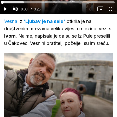
Gledaj
Loaded
:
19.31%
Current
0:00
/
Duration
3:26
Gledaj
Upali
Slika
Cijel
zvuk
u
zasl
slici
Time
Vesna
iz
'Ljubav je na selu'
otkrila je na
društvenim mrežama veliku vijest u njezinoj vezi s
Ivom
. Naime, napisala je da su se iz Pule preselili
u Čakovec. Vesnini pratitelji poželjeli su im sreću.