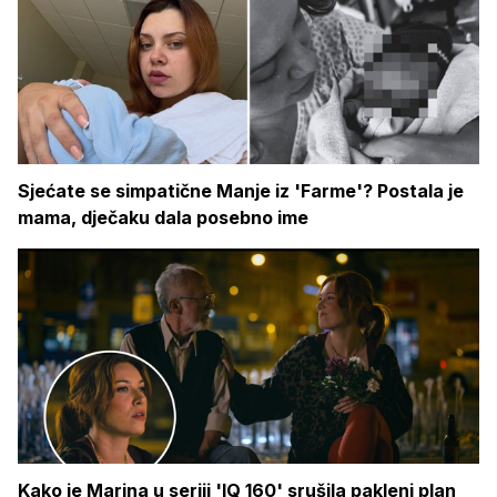
Sjećate se simpatične Manje iz 'Farme'? Postala je
mama, dječaku dala posebno ime
Kako je Marina u seriji 'IQ 160' srušila pakleni plan