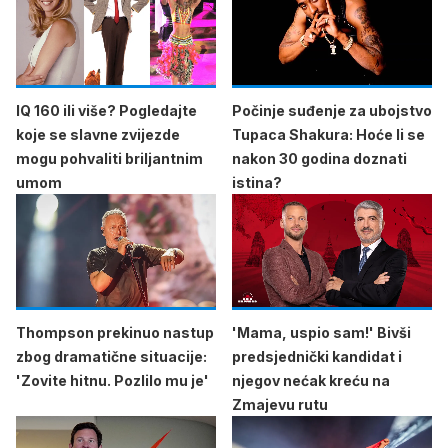
IQ 160 ili više? Pogledajte
Počinje suđenje za ubojstvo
koje se slavne zvijezde
Tupaca Shakura: Hoće li se
mogu pohvaliti briljantnim
nakon 30 godina doznati
umom
istina?
Thompson prekinuo nastup
'Mama, uspio sam!' Bivši
zbog dramatične situacije:
predsjednički kandidat i
'Zovite hitnu. Pozlilo mu je'
njegov nećak kreću na
Zmajevu rutu