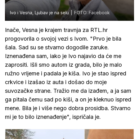
Ivo i Vesna, Ljubav je na selu
FOTO: Facebook
Inače, Vesna je krajem travnja za RTL.hr
progovorila o svojoj vezi s Ivom. "Prvo je bila
šala. Sad su se stvarno dogodile zaruke.
Iznenađena sam, iako je Ivo najavio da će me
zaprositi. Išli smo autom iz grada, bilo je malo
ružno vrijeme i padala je kiša. Ivo je stao ispred
crkvice i izašao iz auta i došao do moje
suvozačke strane. Tražio me da izađem, a ja sam
ga pitala čemu sad po kiši, a on je kleknuo ispred
mene. Bila je i više nego dobra prosidba. Stvarno
mi je to bilo iznenađenje", ispričala je.