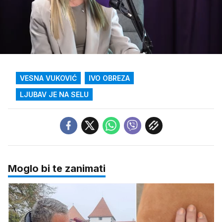
Loaded
:
3.34%
/
Upali
zvuk
VESNA VUKOVIĆ
IVO OBREZA
LJUBAV JE NA SELU
Moglo bi te zanimati