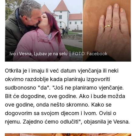
Ivo i Vesna, Ljubav je na selu
FOTO: Facebook
Otkrila je i imaju li već datum vjenčanja ili neki
okvirno razdoblje kada planiraju izgovoriti
sudbonosno "da". "Još ne planiramo vjenčanje.
Bit će dogodine, ove godine. Ako i bude možda
ove godine, onda nešto skromno. Kako se
dogovorim sa svojom djecom i Ivom. Ovisi o
njemu. Zajedno ćemo odlučiti", objasnila je Vesna.