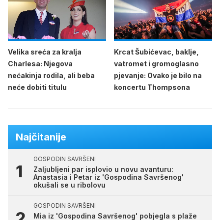
Velika sreća za kralja
Krcat Šubićevac, baklje,
Charlesa: Njegova
vatromet i gromoglasno
nećakinja rodila, ali beba
pjevanje: Ovako je bilo na
neće dobiti titulu
koncertu Thompsona
Najčitanije
GOSPODIN SAVRŠENI
Zaljubljeni par isplovio u novu avanturu:
Anastasia i Petar iz 'Gospodina Savršenog'
okušali se u ribolovu
GOSPODIN SAVRŠENI
Mia iz 'Gospodina Savršenog' pobjegla s plaže