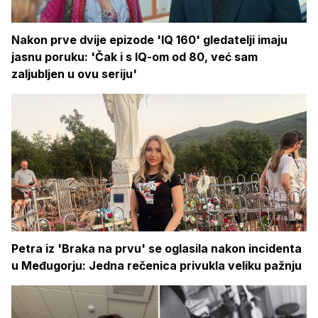
Nakon prve dvije epizode 'IQ 160' gledatelji imaju
jasnu poruku: 'Čak i s IQ-om od 80, već sam
zaljubljen u ovu seriju'
Petra iz 'Braka na prvu' se oglasila nakon incidenta
u Međugorju: Jedna rečenica privukla veliku pažnju