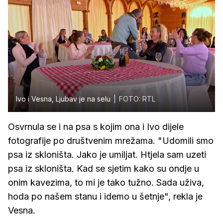
Ivo i Vesna, Ljubav je na selu
FOTO: RTL
Osvrnula se i na psa s kojim ona i Ivo dijele
fotografije po društvenim mrežama. "Udomili smo
psa iz skloništa. Jako je umiljat. Htjela sam uzeti
psa iz skloništa. Kad se sjetim kako su ondje u
onim kavezima, to mi je tako tužno. Sada uživa,
hoda po našem stanu i idemo u šetnje", rekla je
Vesna.