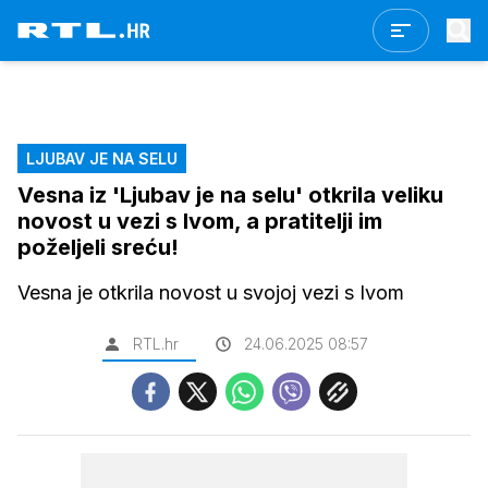
LJUBAV JE NA SELU
Vesna iz 'Ljubav je na selu' otkrila veliku
novost u vezi s Ivom, a pratitelji im
poželjeli sreću!
Vesna je otkrila novost u svojoj vezi s Ivom
RTL.hr
24.06.2025 08:57