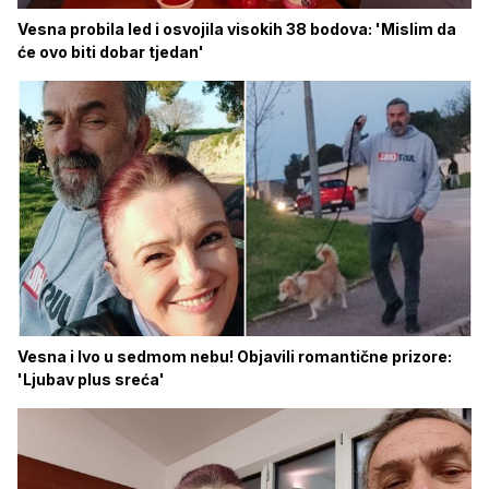
Vesna probila led i osvojila visokih 38 bodova: 'Mislim da
će ovo biti dobar tjedan'
Vesna i Ivo u sedmom nebu! Objavili romantične prizore:
'Ljubav plus sreća'