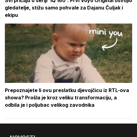
Svi pričaju o seriji 'IQ 160': Prvi Voyo Original osvojio
gledatelje, stižu samo pohvale za Dajanu Čuljak i
ekipu
Prepoznajete li ovu preslatku djevojčicu iz RTL-ova
showa? Prošla je kroz veliku transformaciju, a
odbila je i poljubac velikog zavodnika