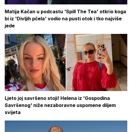
Matija Kačan u podcastu 'Spill The Tea' otkrio koga
bi iz 'Divljih pčela' vodio na pusti otok i tko najviše
jede
Ljeto joj savršeno stoji! Helena iz 'Gospodina
Savršenog' niže nezaboravne uspomene diljem
svijeta