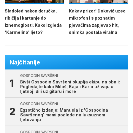
Sladoled nakon doručka,
Kakav prizor! Đoković uzeo
ribičija i kartanje do
mikrofon i s poznatim
iznemoglosti: Kako izgleda
pjevačima zapjevao hit,
'Karmelino' ljeto?
snimka postala viralna
Najčitanije
GOSPODIN SAVRŠENI
Bivši Gospodin Savršeni okuplja ekipu na obali:
Pogledajte kako Miloš, Kaja i Karlo uživaju u
ljetnoj idili uz gitaru i more
GOSPODIN SAVRŠENI
Egzotično izdanje: Manuela iz 'Gospodina
Savršenog' mami poglede na luksuznom
ljetovanju
GOSPODIN SAVRŠENI