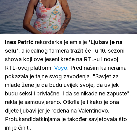
Loaded
:
80.60%
/
Upali
zvuk
Ines Petrić
rekorderka je emisije
'Ljubav je na
selu'
, a idealnog farmera tražit će i u 16. sezoni
showa koji ove jeseni kreće na RTL-u i novoj
RTL-ovoj platformi
Voyo
. Pred našim kamerama
pokazala je tajne svog zavođenja. "Savjet za
mlade žene je da budu uvijek svoje, da uvijek
budu seksi i privlačne. I da se nikada ne zapuste",
rekla je samouvjereno. Otkrila je i kako je ona
dijete ljubavi jer je rođena na Valentinovo.
Protukandidatkinjama je također savjetovala što
im je činiti.