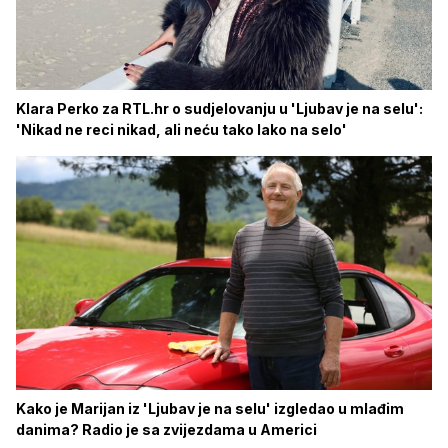
Klara Perko za RTL.hr o sudjelovanju u 'Ljubav je na selu':
'Nikad ne reci nikad, ali neću tako lako na selo'
Kako je Marijan iz 'Ljubav je na selu' izgledao u mlađim
danima? Radio je sa zvijezdama u Americi