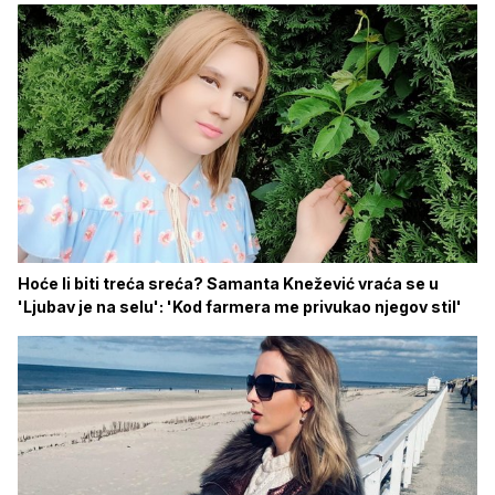
Hoće li biti treća sreća? Samanta Knežević vraća se u
'Ljubav je na selu': 'Kod farmera me privukao njegov stil'