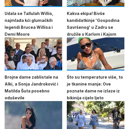
Udala se Tallulah Willis,
Kakva ekipa! Bivše
najmlađa kći glumačkih
kandidatkinje 'Gospodina
legendi Brucea Willisa i
Savršenog' u Zadru se
Demi Moore
družile s Karlom i Kajom
Brojne dame zablistale na
Što su temperature više, to
Alki, a Sonja Jandroković i
je tkanine manje: Ove
Matilda Šuta posebno
poznate dame ne izlaze iz
oduševile
bikinija cijelo ljeto