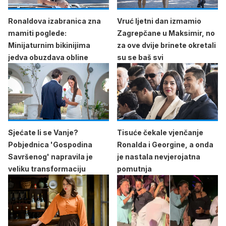
Ronaldova izabranica zna
Vruć ljetni dan izmamio
mamiti poglede:
Zagrepčane u Maksimir, no
Minijaturnim bikinijima
za ove dvije brinete okretali
jedva obuzdava obline
su se baš svi
Sjećate li se Vanje?
Tisuće čekale vjenčanje
Pobjednica 'Gospodina
Ronalda i Georgine, a onda
Savršenog' napravila je
je nastala nevjerojatna
veliku transformaciju
pomutnja