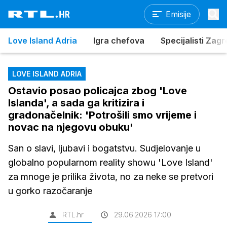
Emisije
Love Island Adria
Igra chefova
Specijalisti Zag
LOVE ISLAND ADRIA
Ostavio posao policajca zbog 'Love
Islanda', a sada ga kritizira i
gradonačelnik: 'Potrošili smo vrijeme i
novac na njegovu obuku'
San o slavi, ljubavi i bogatstvu. Sudjelovanje u
globalno popularnom reality showu 'Love Island'
za mnoge je prilika života, no za neke se pretvori
u gorko razočaranje
RTL.hr
29.06.2026 17:00