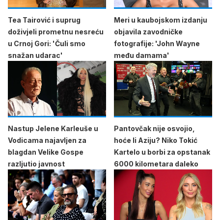
Tea Tairović i suprug
Meri u kaubojskom izdanju
doživjeli prometnu nesreću
objavila zavodničke
u Crnoj Gori: 'Čuli smo
fotografije: 'John Wayne
snažan udarac'
među damama'
Nastup Jelene Karleuše u
Pantovčak nije osvojio,
Vodicama najavljen za
hoće li Aziju? Niko Tokić
blagdan Velike Gospe
Kartelo u borbi za opstanak
razljutio javnost
6000 kilometara daleko