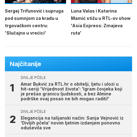
Sergej Trifunović i supruga
Luna Valas i Katarina
pod sumnjom za krađu u
Mamić stižu u RTL-ov show
trgovačkom centru:
'Asia Express: Zmajeva
'Slučajno u vrećici'
ruta'
Najčitanije
DIVLJE PČELE
Amar Bukvić za RTL.hr o obitelji, ljetu i ulozi u
hit-seriji 'Vrijednost života': 'Igram čovjeka koji
je prešao granicu ljudskosti, a bez Almine
podrške ovaj posao ne bih mogao raditi!'
DIVLJE PČELE
Elegancija na talijanski način: Sanja Vejnović iz
'Divljih pčela' novim ljetnim izdanjem ponovno
oduševila sve