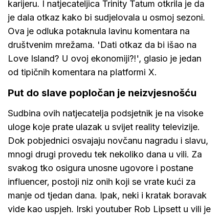
karijeru. I natjecateljica Trinity Tatum otkrila je da
je dala otkaz kako bi sudjelovala u osmoj sezoni.
Ova je odluka potaknula lavinu komentara na
društvenim mrežama. 'Dati otkaz da bi išao na
Love Island? U ovoj ekonomiji?!', glasio je jedan
od tipičnih komentara na platformi X.
Put do slave popločan je neizvjesnošću
Sudbina ovih natjecatelja podsjetnik je na visoke
uloge koje prate ulazak u svijet reality televizije.
Dok pobjednici osvajaju novčanu nagradu i slavu,
mnogi drugi provedu tek nekoliko dana u vili. Za
svakog tko osigura unosne ugovore i postane
influencer, postoji niz onih koji se vrate kući za
manje od tjedan dana. Ipak, neki i kratak boravak
vide kao uspjeh. Irski youtuber Rob Lipsett u vili je