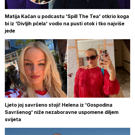
Matija Kačan u podcastu 'Spill The Tea' otkrio koga
bi iz 'Divljih pčela' vodio na pusti otok i tko najviše
jede
Ljeto joj savršeno stoji! Helena iz 'Gospodina
Savršenog' niže nezaboravne uspomene diljem
svijeta