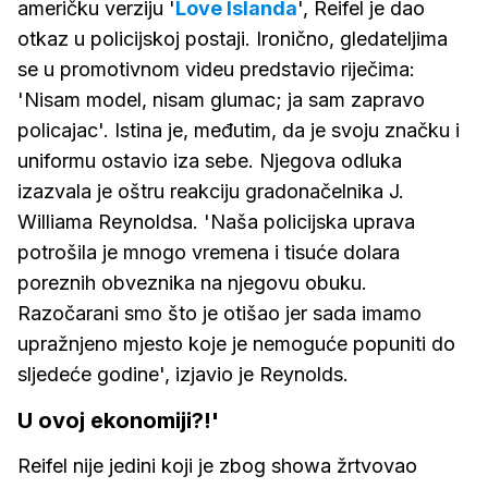
američku verziju '
Love Islanda
', Reifel je dao
otkaz u policijskoj postaji. Ironično, gledateljima
se u promotivnom videu predstavio riječima:
'Nisam model, nisam glumac; ja sam zapravo
policajac'. Istina je, međutim, da je svoju značku i
uniformu ostavio iza sebe. Njegova odluka
izazvala je oštru reakciju gradonačelnika J.
Williama Reynoldsa. 'Naša policijska uprava
potrošila je mnogo vremena i tisuće dolara
poreznih obveznika na njegovu obuku.
Razočarani smo što je otišao jer sada imamo
upražnjeno mjesto koje je nemoguće popuniti do
sljedeće godine', izjavio je Reynolds.
U ovoj ekonomiji?!'
Reifel nije jedini koji je zbog showa žrtvovao