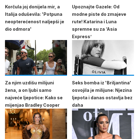
Korčula joj donijela mir, a
Upoznajte Gazele: Od
Italija oduševila: 'Potpuna
modne piste do zmajeve
neopterećenost naljepši je
rute! Katarina i Luna
dio odmora'
spremne su za ‘Asia
Express’
Za njim uzdišu milijuni
Seks bomba iz 'Briljantina'
žena, a on ljubi samo
osvojila je milijune: Njezina
najveće ljepotice: Kako se
ljepota i danas ostavlja bez
mijenjao Bradley Cooper
daha