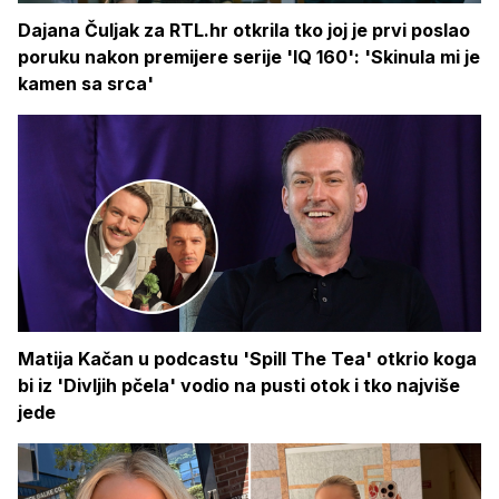
Dajana Čuljak za RTL.hr otkrila tko joj je prvi poslao
poruku nakon premijere serije 'IQ 160': 'Skinula mi je
kamen sa srca'
Matija Kačan u podcastu 'Spill The Tea' otkrio koga
bi iz 'Divljih pčela' vodio na pusti otok i tko najviše
jede