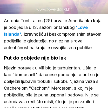
Loaded
:
100.00%
/
Upali
zvuk
Antonia Toni Laites (25) prva je Amerikanka koja
je pobijedila u 12. sezoni britanskog
'Love
Islanda'
. Izravnošću i beskompromisnim stavom
podijelila je gledatelje, no njezina sirova
autentičnost na kraju je osvojila srca publike.
Put do pobjede nije bio lak
Njezin boravak u vili bio je turbulentan. Ušla je
kao "bombshell" da unese pomutnju, a put su joj
obilježili ljubavni trokuti i sukobi. Njezina veza s
Cacherelom "Cachom" Mercerom, s kojim je
pobijedila, bila je puna uspona i padova. Nije se
ustručavala reći što misli, što joj je priskrbilo i