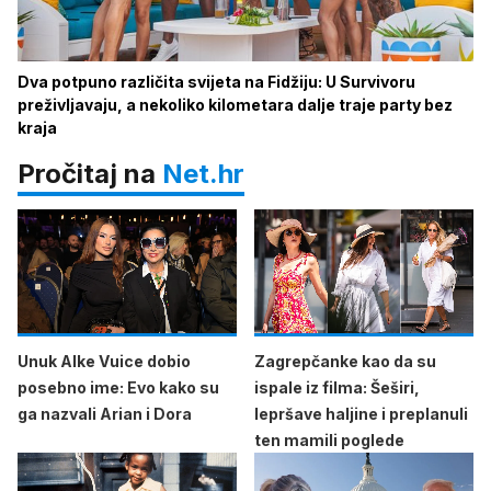
Dva potpuno različita svijeta na Fidžiju: U Survivoru
preživljavaju, a nekoliko kilometara dalje traje party bez
kraja
Pročitaj na
Net.hr
Unuk Alke Vuice dobio
Zagrepčanke kao da su
posebno ime: Evo kako su
ispale iz filma: Šeširi,
ga nazvali Arian i Dora
lepršave haljine i preplanuli
ten mamili poglede