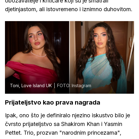
obožavatelje i kritičare koji su je smatrali
djetinjastom, ali istovremeno i iznimno duhovitom.
Toni, Love Island UK
FOTO: Instagram
Prijateljstvo kao prava nagrada
Ipak, ono što je definiralo njezino iskustvo bilo je
čvrsto prijateljstvo sa Shakirom Khan i Yasmin
Pettet. Trio, prozvan "narodnim princezama",