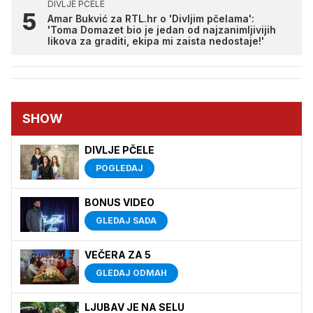
DIVLJE PČELE
Amar Bukvić za RTL.hr o 'Divljim pčelama':
'Toma Domazet bio je jedan od najzanimljivijih
likova za graditi, ekipa mi zaista nedostaje!'
SHOW
DIVLJE PČELE
POGLEDAJ
BONUS VIDEO
GLEDAJ SADA
VEČERA ZA 5
GLEDAJ ODMAH
LJUBAV JE NA SELU