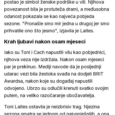
postao je simbol ženske podrške u vili. Njihova
povezanost bila je protuteža drami, a međusobna
odanost pokazala se kao najveća pobjeda
sezone. "Pronašle smo mir jedna u drugoj jer smo
prihvatile ono što jesmo", izjavila je Laites.
Krah ljubavi nakon osam mjeseci
Iako su Toni i Cach napustili vilu kao pobjednici,
njihova veza nije izdržala. Nakon osam mjeseci
par je prekinuo. Mediji navode da je posljednji
udarac vezi bila žestoka svađa na dodjeli BRIT
Awardsa, nakon koje su događaj napustili
odvojeno. Ubrzo su odlučili krenuti svatko svojim
putem, na veliko razočaranje obožavatelja.
Toni Laites ostavila je neizbrisiv trag. Njezina
sezona smatra se jednom od najuspješnijih, a ona