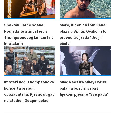
Spektakularne scene:
More, lubenica i omiljena
Pogledajte atmosferu s
plaža u Splitu: Ovako ljeto
Thompsonovog koncerta u
provodi zvijezda 'Divljih
Imotskom
pčela'
Imotski uoči Thompsonova
Mlađa sestra Miley Cyrus
koncerta prepun
pala na pozornici baš
obožavatelja: Pjevač stigao
tijekom pjesme 'Sve pada'
na stadion Gospin dolac