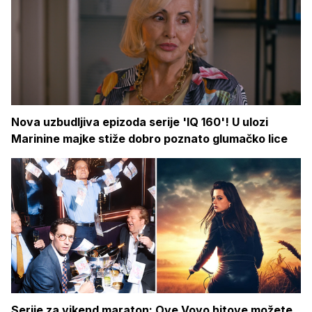
Nova uzbudljiva epizoda serije 'IQ 160'! U ulozi
Marinine majke stiže dobro poznato glumačko lice
Serije za vikend maraton: Ove Voyo hitove možete