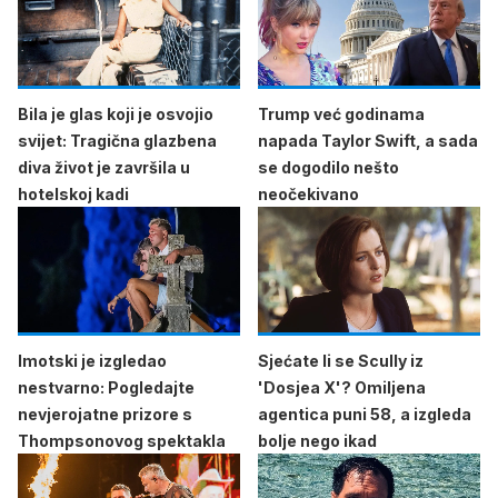
Bila je glas koji je osvojio
Trump već godinama
svijet: Tragična glazbena
napada Taylor Swift, a sada
diva život je završila u
se dogodilo nešto
hotelskoj kadi
neočekivano
Imotski je izgledao
Sjećate li se Scully iz
nestvarno: Pogledajte
'Dosjea X'? Omiljena
nevjerojatne prizore s
agentica puni 58, a izgleda
Thompsonovog spektakla
bolje nego ikad