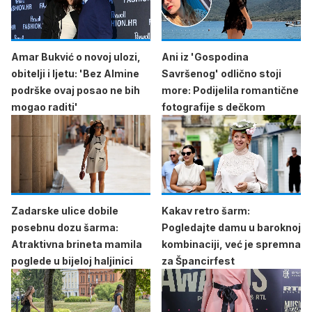
Amar Bukvić o novoj ulozi,
Ani iz 'Gospodina
obitelji i ljetu: 'Bez Almine
Savršenog' odlično stoji
podrške ovaj posao ne bih
more: Podijelila romantične
mogao raditi'
fotografije s dečkom
Zadarske ulice dobile
Kakav retro šarm:
posebnu dozu šarma:
Pogledajte damu u baroknoj
Atraktivna brineta mamila
kombinaciji, već je spremna
poglede u bijeloj haljinici
za Špancirfest