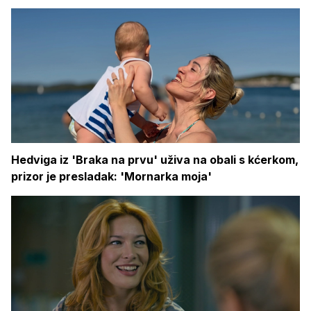
Hedviga iz 'Braka na prvu' uživa na obali s kćerkom,
prizor je presladak: 'Mornarka moja'