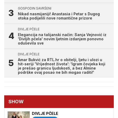
GOSPODIN SAVRŠENI
Nikad nasmijaniji! Anastasia i Petar s Dugog
otoka podijelili nove romantične prizore
DIVLJE PČELE
Elegancija na talijanski način: Sanja Vejnović iz
'Divljih pčela' novim ljetnim izdanjem ponovno
oduševila sve
DIVLJE PČELE
Amar Bukvić za RTL.hr o obitelji, ljetu i ulozi u
hit-seriji 'Vrijednost života': 'Igram čovjeka koji
je prešao granicu ljudskosti, a bez Almine
podrške ovaj posao ne bih mogao raditi!'
SHOW
DIVLJE PČELE