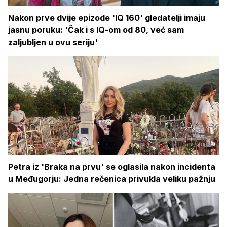
Nakon prve dvije epizode 'IQ 160' gledatelji imaju
jasnu poruku: 'Čak i s IQ-om od 80, već sam
zaljubljen u ovu seriju'
Petra iz 'Braka na prvu' se oglasila nakon incidenta
u Međugorju: Jedna rečenica privukla veliku pažnju