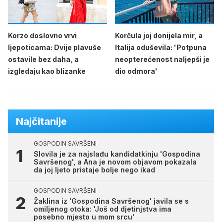
Korzo doslovno vrvi
Korčula joj donijela mir, a
ljepoticama: Dvije plavuše
Italija oduševila: 'Potpuna
ostavile bez daha, a
neopterećenost naljepši je
izgledaju kao blizanke
dio odmora'
Najčitanije
GOSPODIN SAVRŠENI
Slovila je za najslađu kandidatkinju 'Gospodina
Savršenog', a Ana je novom objavom pokazala
da joj ljeto pristaje bolje nego ikad
GOSPODIN SAVRŠENI
Žaklina iz 'Gospodina Savršenog' javila se s
omiljenog otoka: 'Još od djetinjstva ima
posebno mjesto u mom srcu'