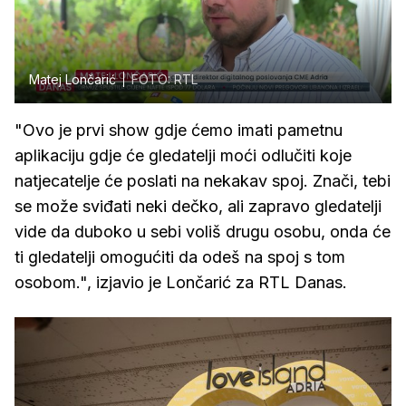
Matej Lončarić
FOTO: RTL
"Ovo je prvi show gdje ćemo imati pametnu
aplikaciju gdje će gledatelji moći odlučiti koje
natjecatelje će poslati na nekakav spoj. Znači, tebi
se može sviđati neki dečko, ali zapravo gledatelji
vide da duboko u sebi voliš drugu osobu, onda će
ti gledatelji omogućiti da odeš na spoj s tom
osobom.", izjavio je Lončarić za RTL Danas.