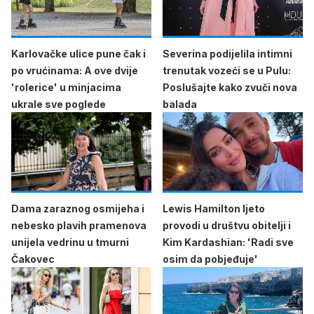
Karlovačke ulice pune čak i
Severina podijelila intimni
po vrućinama: A ove dvije
trenutak vozeći se u Pulu:
'rolerice' u minjacima
Poslušajte kako zvuči nova
ukrale sve poglede
balada
Dama zaraznog osmijeha i
Lewis Hamilton ljeto
nebesko plavih pramenova
provodi u društvu obitelji i
unijela vedrinu u tmurni
Kim Kardashian: 'Radi sve
Čakovec
osim da pobjeđuje'