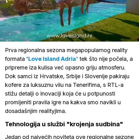
Loaded
:
100.00%
/
Upali
zvuk
Prva regionalna sezona megapopularnog reality
formata
'Love Island Adria'
tek što nije počela, a
pripreme iza kulisa već opasno griju atmosferu.
Dok samci iz Hrvatske, Srbije i Slovenije pakiraju
kofere za luksuznu vilu na Tenerifima, s RTL-a
stižu detalji o inovaciji koja će u potpunosti
promijeniti pravila igre na kakva smo navikli u
dosadašnjim realityjima.
Tehnologija u službi "krojenja sudbina"
Jedan od najvećih noviteta ove regionalne sezone