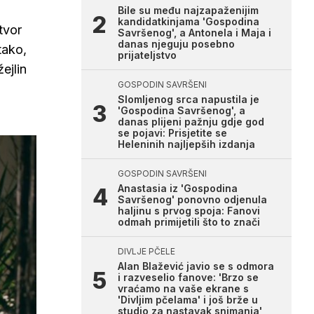
Bile su među najzapaženijim
kandidatkinjama 'Gospodina
tvor
Savršenog', a Antonela i Maja i
danas njeguju posebno
tako,
prijateljstvo
ejlin
GOSPODIN SAVRŠENI
Slomljenog srca napustila je
'Gospodina Savršenog', a
danas plijeni pažnju gdje god
se pojavi: Prisjetite se
Heleninih najljepših izdanja
GOSPODIN SAVRŠENI
Anastasia iz 'Gospodina
Savršenog' ponovno odjenula
haljinu s prvog spoja: Fanovi
odmah primijetili što to znači
DIVLJE PČELE
Alan Blažević javio se s odmora
i razveselio fanove: 'Brzo se
vraćamo na vaše ekrane s
'Divljim pčelama' i još brže u
studio za nastavak snimanja'