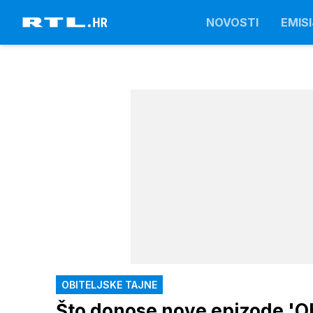
NOVOSTI
EMISI
OBITELJSKE TAJNE
Što donose nove epizode 'Obit