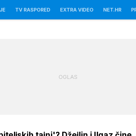
JE
TV RASPORED
EXTRA VIDEO
NET.HR
P
OGLAS
eljskih tajni'? Džejlin i Ilgaz čine