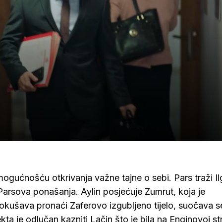
gućnošću otkrivanja važne tajne o sebi. Pars traži Il
Parsova ponašanja. Aylin posjećuje Zumrut, koja je
kušava pronaći Zaferovo izgubljeno tijelo, suočava s
a je odlučan kazniti Lačin što je bila na Enginovoj str