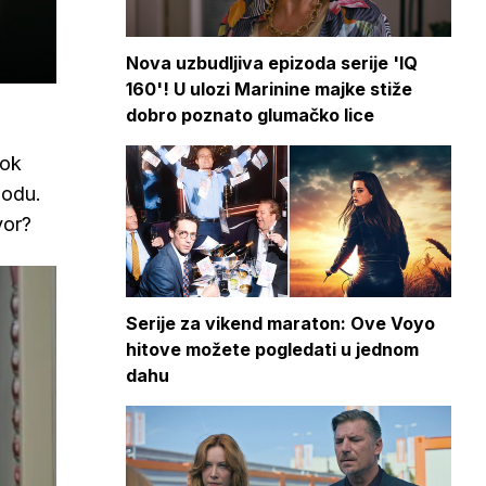
Nova uzbudljiva epizoda serije 'IQ
160'! U ulozi Marinine majke stiže
dobro poznato glumačko lice
Dok
bodu.
vor?
Serije za vikend maraton: Ove Voyo
hitove možete pogledati u jednom
dahu