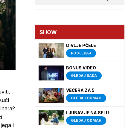
SHOW
DIVLJE PČELE
POGLEDAJ
BONUS VIDEO
GLEDAJ SADA
VEČERA ZA 5
viti.
GLEDAJ ODMAH
kući
Činara?
LJUBAV JE NA SELU
i
GLEDAJ ODMAH
jega i