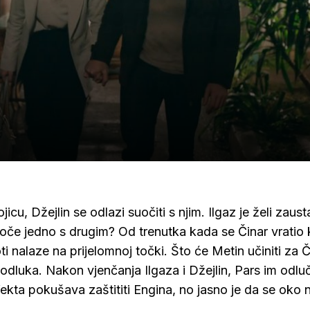
u, Džejlin se odlazi suočiti s njim. Ilgaz je želi zausta
uoče jedno s drugim? Od trenutka kada se Činar vratio 
ti nalaze na prijelomnoj točki. Što će Metin učiniti za 
 odluka. Nakon vjenčanja Ilgaza i Džejlin, Pars im odluč
 Yekta pokušava zaštititi Engina, no jasno je da se oko n