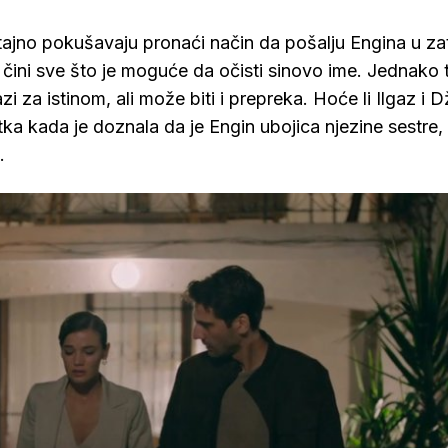
otajno pokušavaju pronaći način da pošalju Engina u za
i čini sve što je moguće da očisti sinovo ime. Jednako 
i za istinom, ali može biti i prepreka. Hoće li Ilgaz i Dž
tka kada je doznala da je Engin ubojica njezine sestre,
.