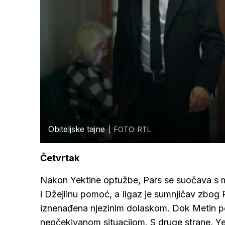
Obiteljske tajne
FOTO: RTL
Četvrtak
Nakon Yektine optužbe, Pars se suočava s mo
i Džejlinu pomoć, a Ilgaz je sumnjičav zbog 
iznenađena njezinim dolaskom. Dok Metin po
neočekivanom situacijom. S druge strane, Yekt