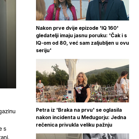
Nakon prve dvije epizode 'IQ 160'
gledatelji imaju jasnu poruku: 'Čak i s
IQ-om od 80, već sam zaljubljen u ovu
seriju'
Petra iz 'Braka na prvu' se oglasila
gazinu
nakon incidenta u Međugorju: Jedna
rečenica privukla veliku pažnju
e s
ani.