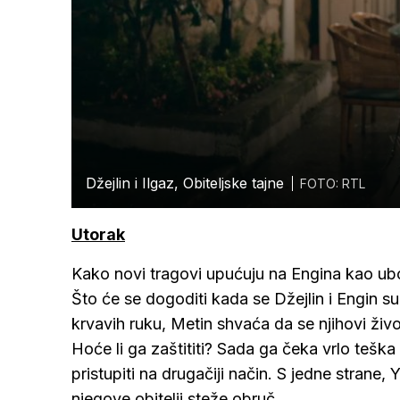
Džejlin i Ilgaz, Obiteljske tajne
FOTO: RTL
Utorak
Kako novi tragovi upućuju na Engina kao ubojic
Što će se dogoditi kada se Džejlin i Engin s
krvavih ruku, Metin shvaća da se njihovi živo
Hoće li ga zaštititi? Sada ga čeka vrlo teška
pristupiti na drugačiji način. S jedne strane,
njegove obitelji steže obruč.