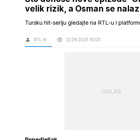
velik rizik, a Osman se nalazi
Tursku hit-seriju gledajte na RTL-u i platfor
RTL.hr
22.06.2025 10:00
OGLAS
Ponedjeljak